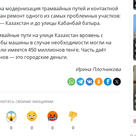
на модернизация трамвайных путей и контактной
ован ремонт одного из самых проблемных участков:
—
Казахстан и до улицы Кабанбай батыра.
мвайные пути на улице Казахстан вровень с
обы машины в случае необходимости могли на
ели имеется 450 миллионов тенге. Часть даёт
онов
—
это городские деньги.
Ирина Плотникова
литесь своими эмоциями
В
0
0
0
0
О 