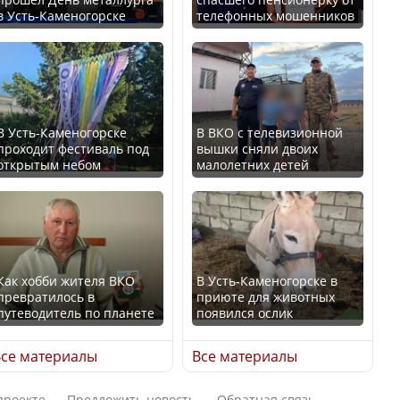
в Усть-Каменогорске
телефонных мошенников
Казахстан возглавил
В России введены
рейтинг благополучия
дополнительные
среди стран Центральной
ограничения для
Азии
казахстанских прав
В Усть-Каменогорске
В ВКО с телевизионной
проходит фестиваль под
вышки сняли двоих
открытым небом
малолетних детей
Будут ли представлены
Трамп официально
интересы регионов в
вступил в должность
Курултае?
президента США
Как хобби жителя ВКО
В Усть-Каменогорске в
превратилось в
приюте для животных
путеводитель по планете
появился ослик
Ең төменгі жалақы,
Луну признали объектом
алимент, экология: жеті
культурного наследия,
се материалы
Все материалы
партия сайлаушылармен
находящегося под
нені талқылап жатыр?
угрозой исчезновения
проекте
Предложить новость
Обратная связь