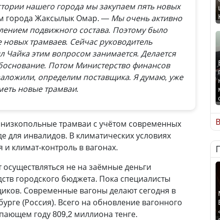
тории нашего города мы закупаем пять новых
м города Жаксылык Омар.
— Мы очень активно
лением подвижного состава. Поэтому было
 новых трамваев. Сейчас руководитель
л Чайка этим вопросом занимается. Делается
боснование. Потом Министерство финансов
заложили, определим поставщика. Я думаю, уже
меть новые трамваи.
В
 низкопольные трамваи с учётом современных
де для инвалидов. В климатических условиях
 и климат-контроль в вагонах.
 осуществляться не на заёмные деньги
едств городского бюджета. Пока специалисты
иков. Современные вагоны делают сегодня в
бурге (Россия). Всего на обновление вагонного
упающем году 809,2 миллиона тенге.