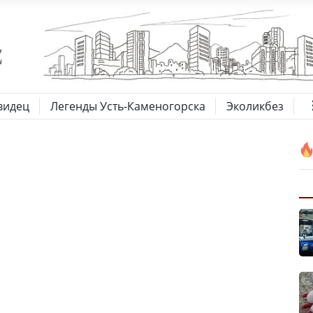
видец
Легенды Усть-Каменогорска
Эколикбез