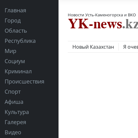
Главная
Новости Усть-Каменогорска и ВКО
Город
Область
Республика
Новый Казахстан
Я оче
Мир
Социум
Криминал
Происшествия
Спорт
Афиша
Культура
Галерея
Видео