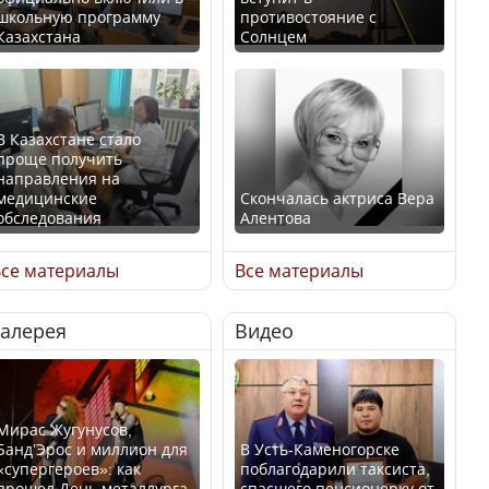
школьную программу
противостояние с
Казахстана
Солнцем
В Казахстане стало
проще получить
направления на
медицинские
Скончалась актриса Вера
обследования
Алентова
се материалы
Все материалы
Галерея
Видео
В РФ вынесен заочный
Қазақстан Орталық Азия
приговор по уголовному
елдері арасында әл-ауқат
делу об убийстве Игоря
индексінде көш бастады
Талькова
Мирас Жугунусов,
Банд’Эрос и миллион для
В Усть-Каменогорске
«супергероев»: как
поблагодарили таксиста,
прошел День металлурга
спасшего пенсионерку от