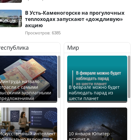
В Усть-Каменогорске на прогулочных
теплоходах запускают «дождливую»
акцию
Просмотров: 6385
Республика
Мир
Минтруда назвало
отрасли с самыми
В феврале можно будет
высокими зарплатными
наблюдать парад из
предложениями
шести планет
Искусственный интеллект
10 января Юпитер
официально включили в
вступит в