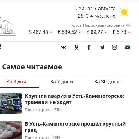
Сейчас 7 августа
28°C 4 м/с, ясно
Курсы Национального Банка РК
$
467.48
€
539.52
¥
69.27
₽
5.73
Самое читаемое
За 3 дня
За 7 дней
За 30 дней
Крупная авария в Усть-Каменогорске:
трамваи не ходят
Просмотров: 22900
В Усть-Каменогорске прошёл крупный
град
Просмотров: 6494