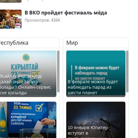
В ВКО пройдет фестиваль мёда
Просмотров: 4164
Республика
Мир
Өсайлау учаскеңізді
қалай оңай табуға
В феврале можно будет
болады? Онлайн-сервис
наблюдать парад из
іске қосылды
шести планет
10 января Юпитер
вступит в