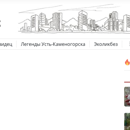
видец
Легенды Усть-Каменогорска
Эколикбез