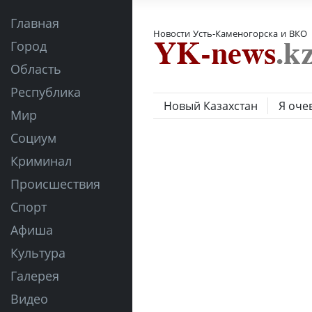
Главная
Новости Усть-Каменогорска и ВКО
Город
Область
Республика
Новый Казахстан
Я оче
Мир
Социум
Криминал
Происшествия
Спорт
Афиша
Культура
Галерея
Видео