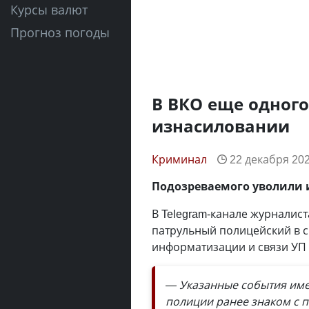
Курсы валют
Прогноз погоды
В ВКО еще одного
изнасиловании
Криминал
22 декабря 202
Подозреваемого уволили и
В Telegram-канале журналис
патрульный полицейский в с
информатизации и связи УП
— Указанные события имел
полиции ранее знаком с п