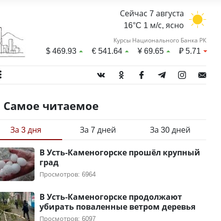
Сейчас 7 августа
16°C 1 м/с, ясно
Курсы Национального Банка РК
$
469.93
€
541.64
¥
69.65
₽
5.71
Самое читаемое
За 3 дня
За 7 дней
За 30 дней
В Усть-Каменогорске прошёл крупный
град
Просмотров: 6964
В Усть-Каменогорске продолжают
убирать поваленные ветром деревья
Просмотров: 6097