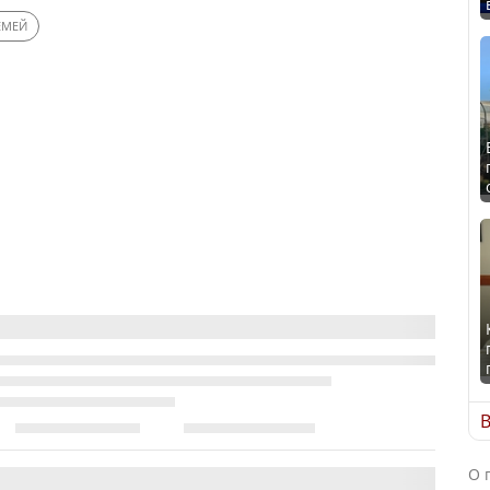
ЕМЕЙ
В
О 