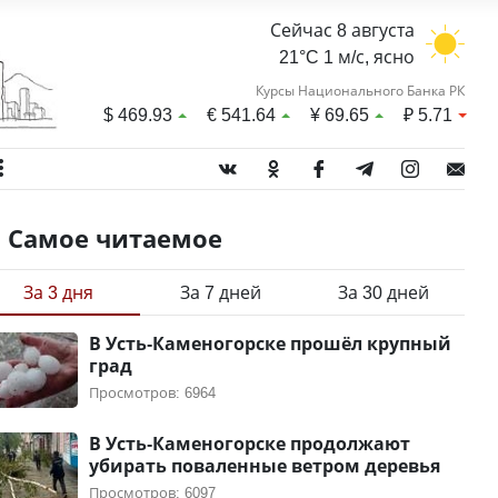
Сейчас 8 августа
21°C 1 м/с, ясно
Курсы Национального Банка РК
$
469.93
€
541.64
¥
69.65
₽
5.71
Самое читаемое
За 3 дня
За 7 дней
За 30 дней
В Усть-Каменогорске прошёл крупный
град
Просмотров: 6964
В Усть-Каменогорске продолжают
убирать поваленные ветром деревья
Просмотров: 6097