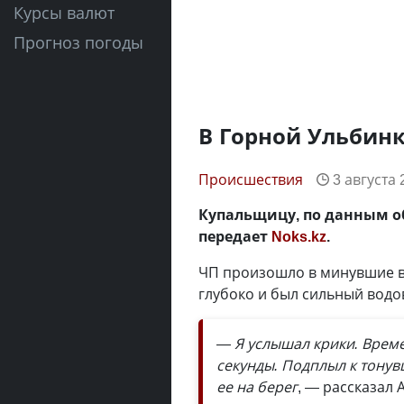
Курсы валют
Прогноз погоды
В Горной Ульбинк
Происшествия
3 августа 
Купальщицу, по данным об
передает
Nok
s.kz
.
ЧП произошло в минувшие вы
глубоко и был сильный водо
— Я услышал крики. Време
секунды. Подплыл к тонув
ее на берег
, — рассказал 