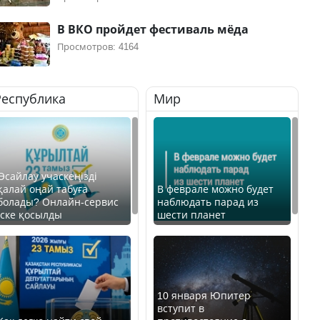
В ВКО пройдет фестиваль мёда
Просмотров: 4164
Республика
Мир
Өсайлау учаскеңізді
қалай оңай табуға
В феврале можно будет
болады? Онлайн-сервис
наблюдать парад из
іске қосылды
шести планет
10 января Юпитер
вступит в