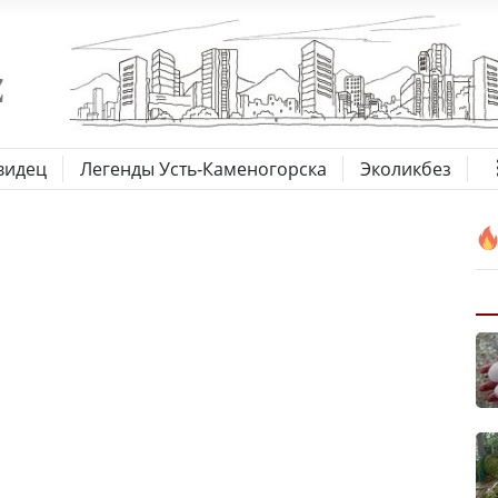
видец
Легенды Усть-Каменогорска
Эколикбез