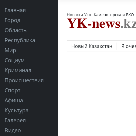
Главная
Новости Усть-Каменогорска и ВКО
Город
Область
Республика
Новый Казахстан
Я оче
Мир
Социум
Криминал
Происшествия
Спорт
Афиша
Культура
Галерея
Видео