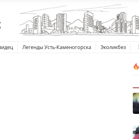
видец
Легенды Усть-Каменогорска
Эколикбез