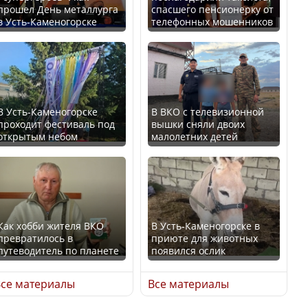
прошел День металлурга
спасшего пенсионерку от
в Усть-Каменогорске
телефонных мошенников
Минтруда назвало
В России введены
отрасли с самыми
дополнительные
высокими зарплатными
ограничения для
предложениями
казахстанских прав
В Усть-Каменогорске
В ВКО с телевизионной
проходит фестиваль под
вышки сняли двоих
открытым небом
малолетних детей
Искусственный интеллект
официально включили в
Трамп официально
школьную программу
вступил в должность
Казахстана
президента США
Как хобби жителя ВКО
В Усть-Каменогорске в
превратилось в
приюте для животных
В Казахстане стало
путеводитель по планете
появился ослик
проще получить
Луну признали объектом
направления на
культурного наследия,
се материалы
Все материалы
медицинские
находящегося под
обследования
угрозой исчезновения