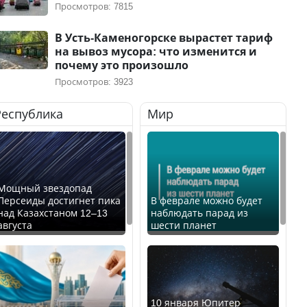
Просмотров: 7815
В Усть-Каменогорске вырастет тариф
на вывоз мусора: что изменится и
почему это произошло
Просмотров: 3923
Республика
Мир
Мощный звездопад
Персеиды достигнет пика
В феврале можно будет
над Казахстаном 12–13
наблюдать парад из
августа
шести планет
10 января Юпитер