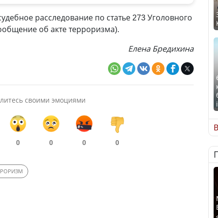
судебное расследование по статье 273 Уголовного
ообщение об акте терроризма).
Елена Бредихина
литесь своими эмоциями
В
0
0
0
0
РРОРИЗМ