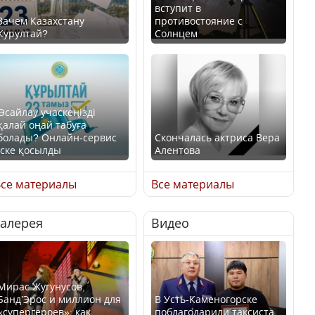
вступит в
Зачем Казахстану
противостояние с
Курултай?
Солнцем
Өсайлау учаскеңізді
қалай оңай табуға
болады? Онлайн-сервис
Скончалась актриса Вера
іске қосылды
Алентова
се материалы
Все материалы
Галерея
Видео
В РФ вынесен заочный
приговор по уголовному
Как легко найти свой
делу об убийстве Игоря
участок для голосования?
Талькова
Мирас Жугунусов,
Банд’Эрос и миллион для
В Усть-Каменогорске
«супергероев»: как
поблагодарили таксиста,