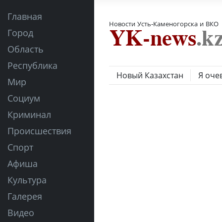
Главная
Новости Усть-Каменогорска и ВКО
Город
Область
Республика
Новый Казахстан
Я оче
Мир
Социум
Криминал
Происшествия
Спорт
Афиша
Культура
Галерея
Видео