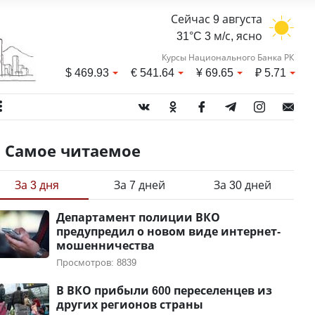
Сейчас 9 августа
31°C 3 м/с, ясно
Курсы Национального Банка РК
$
469.93
€
541.64
¥
69.65
₽
5.71
Самое читаемое
За 3 дня
За 7 дней
За 30 дней
Департамент полиции ВКО
предупредил о новом виде интернет-
мошенничества
Просмотров: 8839
В ВКО прибыли 600 переселенцев из
других регионов страны