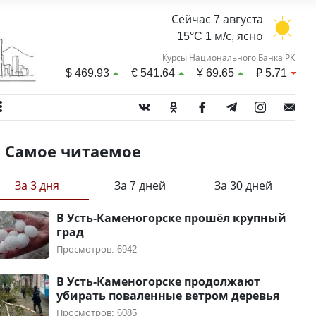
Сейчас 7 августа
15°C 1 м/с, ясно
Курсы Национального Банка РК
$
469.93
€
541.64
¥
69.65
₽
5.71
Самое читаемое
За 3 дня
За 7 дней
За 30 дней
В Усть-Каменогорске прошёл крупный
град
Просмотров: 6942
В Усть-Каменогорске продолжают
убирать поваленные ветром деревья
Просмотров: 6085