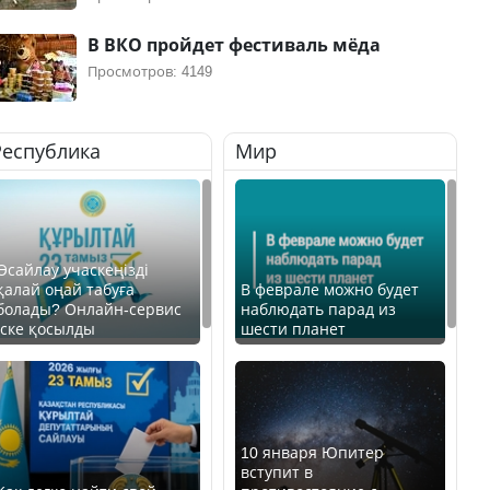
В ВКО пройдет фестиваль мёда
Просмотров: 4149
Республика
Мир
Өсайлау учаскеңізді
қалай оңай табуға
В феврале можно будет
болады? Онлайн-сервис
наблюдать парад из
іске қосылды
шести планет
10 января Юпитер
вступит в