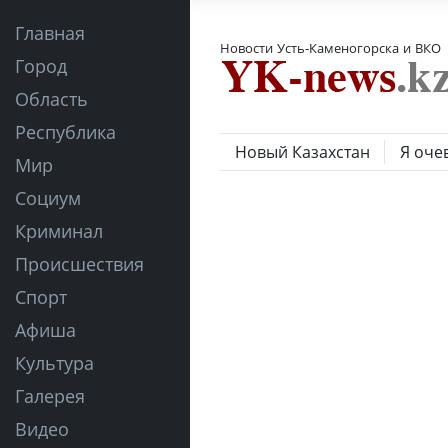
Главная
Новости Усть-Каменогорска и ВКО
Город
Область
Республика
Новый Казахстан
Я оче
Мир
Социум
Криминал
Происшествия
Спорт
Афиша
Культура
Галерея
Видео