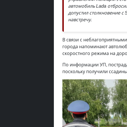
автомобиль Lada отбросил
допустил столкновение с S
навстречу.
В связи с неблагоприятным
города напоминают автолюб
скоростного режима на доро
По информации УП, пострада
поскольку получили ссадин