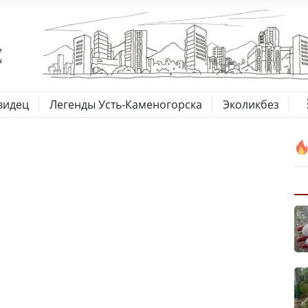
видец
Легенды Усть-Каменогорска
Эколикбез