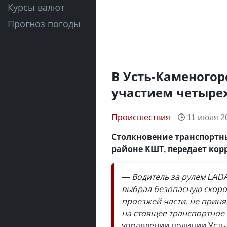
Курсы валют
Прогноз погоды
В Усть-Каменогор
участием четырех
Происшествия
11 июля 20
Столкновение транспортны
районе КШТ, передает ко
— Водитель за рулем LADA 
выбрал безопасную скоро
проезжей части, не приня
на стоящее транспортное 
управлении полиции Усть