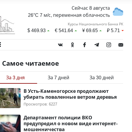
Сейчас 8 августа
26°C 7 м/с, переменная облачность
Курсы Национального Банка РК
$
469.93
€
541.64
¥
69.65
₽
5.71
Самое читаемое
За 3 дня
За 7 дней
За 30 дней
В Усть-Каменогорске продолжают
убирать поваленные ветром деревья
Просмотров: 6227
Департамент полиции ВКО
предупредил о новом виде интернет-
мошенничества