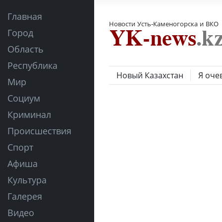
Главная
Новости Усть-Каменогорска и ВКО
Город
Область
Республика
Новый Казахстан
Я оче
Мир
Социум
Криминал
Происшествия
Спорт
Афиша
Культура
Галерея
Видео