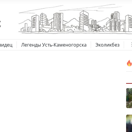
видец
Легенды Усть-Каменогорска
Эколикбез