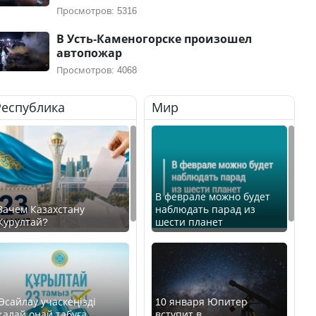
Просмотров: 5316
В Усть-Каменогорске произошел
автопожар
Просмотров: 4068
Республика
Мир
В феврале можно будет
Зачем Казахстану
наблюдать парад из
Курултай?
шести планет
Өсайлау учаскеңізді
10 января Юпитер
қалай оңай табуға
вступит в