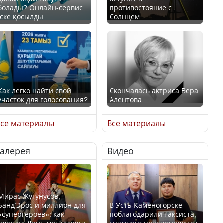
болады? Онлайн-сервис
противостояние с
іске қосылды
Солнцем
Как легко найти свой
Скончалась актриса Вера
участок для голосования?
Алентова
се материалы
Все материалы
Галерея
Видео
Минтруда назвало
В РФ вынесен заочный
отрасли с самыми
приговор по уголовному
высокими зарплатными
делу об убийстве Игоря
предложениями
Талькова
Мирас Жугунусов,
Банд’Эрос и миллион для
В Усть-Каменогорске
«супергероев»: как
поблагодарили таксиста,
прошел День металлурга
спасшего пенсионерку от