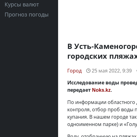
Курсы валют
Прогноз погоды
В Усть-Каменогор
городских пляжа
Город
25 мая 2022, 9:39
Исследование воды провед
передает
Noks.kz
.
По информации областного 
контроля, отбор проб воды 
купания. В нашем городе та
одноименном парке) и «Голу
Воду, отобранную на пляжах