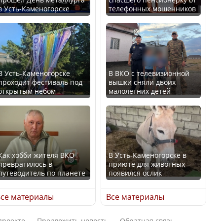
в Усть-Каменогорске
телефонных мошенников
Искусственный интеллект
В России введены
официально включили в
дополнительные
школьную программу
ограничения для
Казахстана
казахстанских прав
В Усть-Каменогорске
В ВКО с телевизионной
проходит фестиваль под
вышки сняли двоих
В Казахстане стало
открытым небом
малолетних детей
проще получить
направления на
Трамп официально
медицинские
вступил в должность
обследования
президента США
Как хобби жителя ВКО
В Усть-Каменогорске в
превратилось в
приюте для животных
путеводитель по планете
появился ослик
Луну признали объектом
Қазақстан Орталық Азия
культурного наследия,
се материалы
Все материалы
елдері арасында әл-ауқат
находящегося под
индексінде көш бастады
угрозой исчезновения
проекте
Предложить новость
Обратная связь