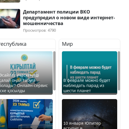
Департамент полиции ВКО
предупредил о новом виде интернет-
мошенничества
Просмотров: 4790
Республика
Мир
Өсайлау учаскеңізді
қалай оңай табуға
В феврале можно будет
болады? Онлайн-сервис
наблюдать парад из
іске қосылды
шести планет
10 января Юпитер
вступит в