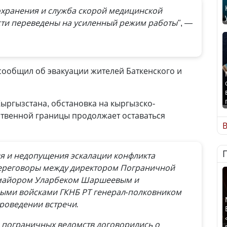
охранения и служба скорой медицинской
ти переведены на усиленный режим работы"
, —
ообщил об эвакуации жителей Баткенского и
ргызстана, обстановка на кыргызско-
ственной границы продолжает оставаться
В
ня и недопущения эскалации конфликта
переговоры между директором Пограничной
-майором Уларбеком Шаршеевым и
ми войсками ГКНБ РТ генерал-полковником
роведении встречи.
ы пограничных ведомств договорились о