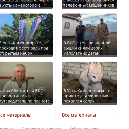
В Казахстане стало
в Усть-Каменогорске
телефонных мошенников
проще получить
В России введены
направления на
дополнительные
медицинские
ограничения для
обследования
казахстанских прав
В Усть-Каменогорске
В ВКО с телевизионной
проходит фестиваль под
вышки сняли двоих
открытым небом
малолетних детей
Қазақстан Орталық Азия
Трамп официально
елдері арасында әл-ауқат
вступил в должность
индексінде көш бастады
президента США
Как хобби жителя ВКО
В Усть-Каменогорске в
превратилось в
приюте для животных
путеводитель по планете
появился ослик
Казахстан возглавил
Луну признали объектом
рейтинг благополучия
культурного наследия,
се материалы
Все материалы
среди стран Центральной
находящегося под
Азии
угрозой исчезновения
проекте
Предложить новость
Обратная связь