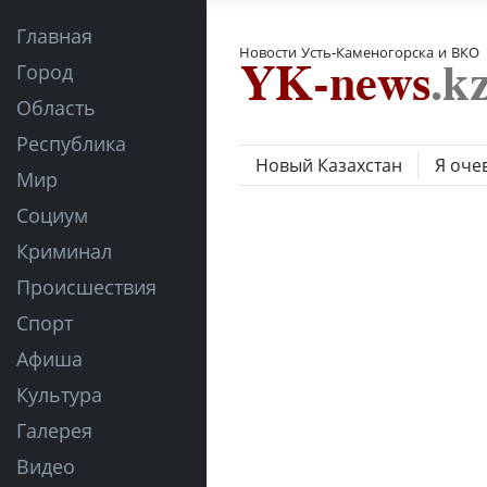
Главная
Новости Усть-Каменогорска и ВКО
Город
Область
Республика
Новый Казахстан
Я оче
Мир
Социум
Криминал
Происшествия
Спорт
Афиша
Культура
Галерея
Видео