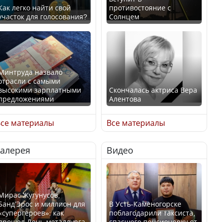
Как легко найти свой
противостояние с
участок для голосования?
Солнцем
Минтруда назвало
отрасли с самыми
высокими зарплатными
Скончалась актриса Вера
предложениями
Алентова
се материалы
Все материалы
Галерея
Видео
Искусственный интеллект
В РФ вынесен заочный
официально включили в
приговор по уголовному
школьную программу
делу об убийстве Игоря
Казахстана
Талькова
Мирас Жугунусов,
Банд’Эрос и миллион для
В Усть-Каменогорске
«супергероев»: как
поблагодарили таксиста,
прошел День металлурга
спасшего пенсионерку от