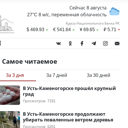
Сейчас 8 августа
27°C 8 м/с, переменная облачность
Курсы Национального Банка РК
$
469.93
€
541.64
¥
69.65
₽
5.71
Самое читаемое
За 3 дня
За 7 дней
За 30 дней
В Усть-Каменогорске прошёл крупный
град
Просмотров: 7191
В Усть-Каменогорске продолжают
убирать поваленные ветром деревья
Просмотров: 6201