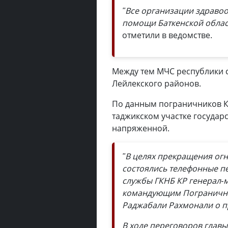
"Все организации здраво
помощи Баткенской облас
отметили в ведомстве.
Между тем МЧС республики с
Лейлекского районов.
По данным пограничников Кы
таджикском участке государ
напряженной.
"В целях прекращения ог
состоялись телефонные 
службы ГКНБ КР генерал
командующим Пограничны
Раджабали Рахмонали о п
В ходе переговоров глав