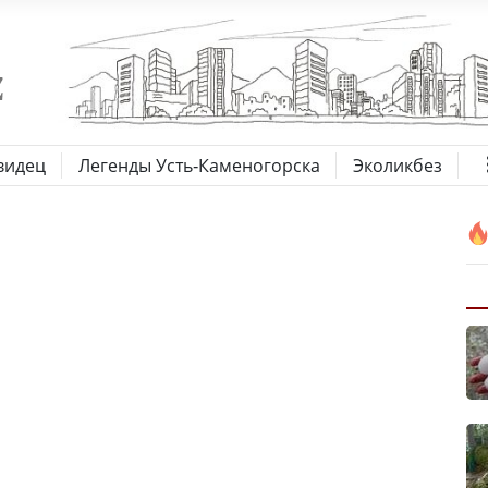
видец
Легенды Усть-Каменогорска
Эколикбез