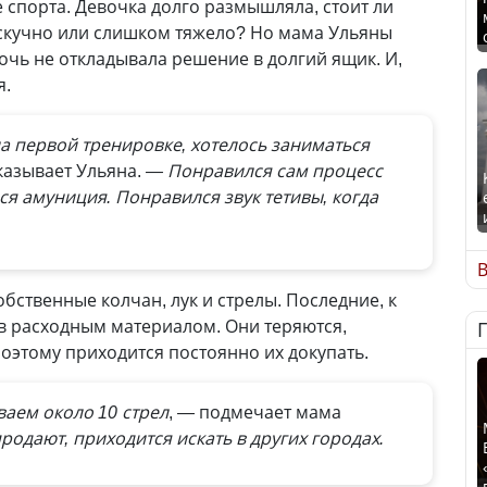
 спорта. Девочка долго размышляла, стоит ли
т скучно или слишком тяжело? Но мама Ульяны
очь не откладывала решение в долгий ящик. И,
я.
а первой тренировке, хотелось заниматься
казывает Ульяна.
— Понравился сам процесс
вся амуниция. Понравился звук тетивы, когда
В
обственные колчан, лук и стрелы. Последние, к
ов расходным материалом. Они теряются,
оэтому приходится постоянно их докупать.
аем около 10 стрел
, — подмечает мама
продают, приходится искать в других городах.