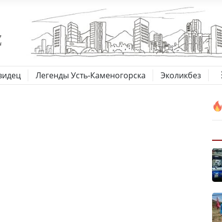
видец
Легенды Усть-Каменогорска
Эколикбез