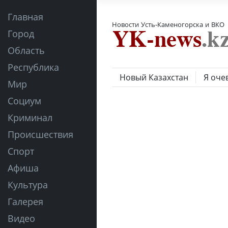
Главная
Новости Усть-Каменогорска и ВКО
Город
Область
Республика
Новый Казахстан
Я оче
Мир
Социум
Криминал
Происшествия
Спорт
Афиша
Культура
Галерея
Видео