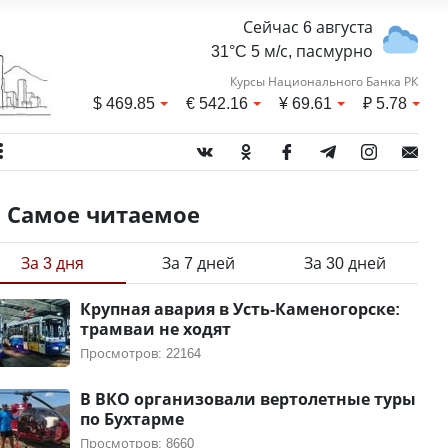
Сейчас 6 августа
31°C 5 м/с, пасмурно
Курсы Национального Банка РК
$
469.85
€
542.16
¥
69.61
₽
5.78
Самое читаемое
За 3 дня
За 7 дней
За 30 дней
Крупная авария в Усть-Каменогорске:
трамваи не ходят
Просмотров: 22164
В ВКО организовали вертолетные туры
по Бухтарме
Просмотров: 8660