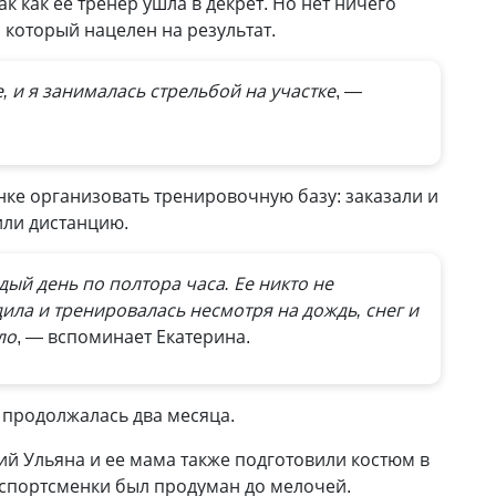
к как ее тренер ушла в декрет. Но нет ничего
 который нацелен на результат.
 и я занималась стрельбой на участке
, —
ке организовать тренировочную базу: заказали и
или дистанцию.
ый день по полтора часа. Ее никто не
дила и тренировалась несмотря на дождь, снег и
ло
, — вспоминает Екатерина.
 продолжалась два месяца.
й Ульяна и ее мама также подготовили костюм в
 спортсменки был продуман до мелочей.