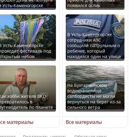
в Усть-Каменогорске
появился ослик
В России введены
Будут ли представлены
дополнительные
интересы регионов в
ограничения для
Курултае?
казахстанских прав
В Усть-Каменогорске
сотрудники АЗС
В Усть-Каменогорске
сообщили патрульным о
проходит фестиваль под
ребенке, который
открытым небом
находился один на улице
Ең төменгі жалақы,
алимент, экология: жеті
Трамп официально
партия сайлаушылармен
вступил в должность
нені талқылап жатыр?
президента США
На Бухтарминском
водохранилище
Как хобби жителя ВКО
сапбордисты не могли
превратилось в
вернуться на берег из-за
Минимальная зарплата,
путеводитель по планете
сильного ветра
алименты, экология — о
Луну признали объектом
чем говорят с
культурного наследия,
се материалы
Все материалы
избирателями
находящегося под
представители партий
угрозой исчезновения
проекте
Предложить новость
Обратная связь