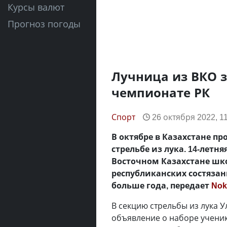
Курсы валют
Прогноз погоды
Лучница из ВКО з
чемпионате РК
Спорт
26 октября 2022, 1
В октябре в Казахстане 
стрельбе из лука. 14-летн
Восточном Казахстане шко
республиканских состязани
больше года, передает
Nok
В секцию стрельбы из лука У
объявление о наборе ученик