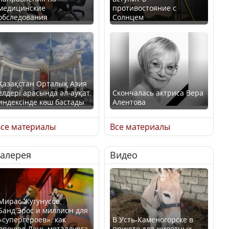
медицинские
противостояние с
обследования
Солнцем
Қазақстан Орталық Азия
елдері арасында әл-ауқат
Скончалась актриса Вера
индексінде көш бастады
Алентова
се материалы
Все материалы
Галерея
Видео
Казахстан возглавил
В РФ вынесен заочный
рейтинг благополучия
приговор по уголовному
среди стран Центральной
делу об убийстве Игоря
Азии
Талькова
Мирас Жугунусов,
Банд’Эрос и миллион для
«супергероев»: как
В Усть-Каменогорске в
прошел День металлурга
приюте для животных