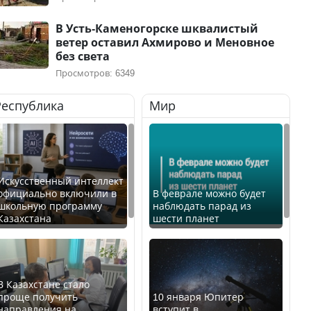
В Усть-Каменогорске шквалистый
ветер оставил Ахмирово и Меновное
без света
Просмотров: 6349
Республика
Мир
Искусственный интеллект
официально включили в
В феврале можно будет
школьную программу
наблюдать парад из
Казахстана
шести планет
В Казахстане стало
проще получить
10 января Юпитер
направления на
вступит в