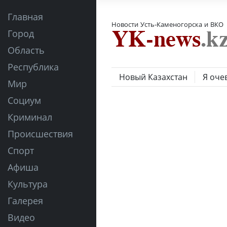
Главная
Новости Усть-Каменогорска и ВКО
Город
Область
Республика
Новый Казахстан
Я оче
Мир
Социум
Криминал
Происшествия
Спорт
Афиша
Культура
Галерея
Видео