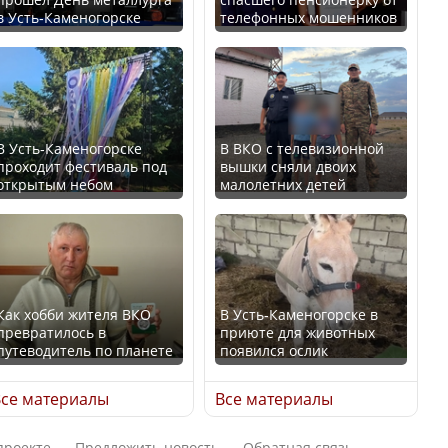
В Казахстане стало
в Усть-Каменогорске
телефонных мошенников
проще получить
В России введены
направления на
дополнительные
медицинские
ограничения для
обследования
казахстанских прав
В Усть-Каменогорске
В ВКО с телевизионной
проходит фестиваль под
вышки сняли двоих
открытым небом
малолетних детей
Қазақстан Орталық Азия
Трамп официально
елдері арасында әл-ауқат
вступил в должность
индексінде көш бастады
президента США
Как хобби жителя ВКО
В Усть-Каменогорске в
превратилось в
приюте для животных
путеводитель по планете
появился ослик
Казахстан возглавил
Луну признали объектом
рейтинг благополучия
культурного наследия,
се материалы
Все материалы
среди стран Центральной
находящегося под
Азии
угрозой исчезновения
проекте
Предложить новость
Обратная связь