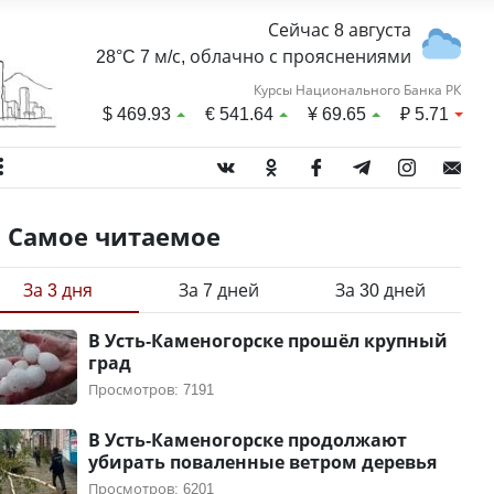
Сейчас 8 августа
28°C 7 м/с, облачно с прояснениями
Курсы Национального Банка РК
$
469.93
€
541.64
¥
69.65
₽
5.71
Самое читаемое
За 3 дня
За 7 дней
За 30 дней
В Усть-Каменогорске прошёл крупный
град
Просмотров: 7191
В Усть-Каменогорске продолжают
убирать поваленные ветром деревья
Просмотров: 6201