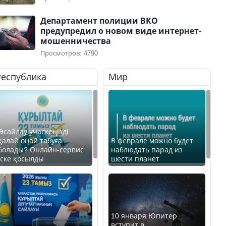
Департамент полиции ВКО
предупредил о новом виде интернет-
мошенничества
Просмотров: 4790
Республика
Мир
Өсайлау учаскеңізді
қалай оңай табуға
В феврале можно будет
болады? Онлайн-сервис
наблюдать парад из
іске қосылды
шести планет
10 января Юпитер
вступит в