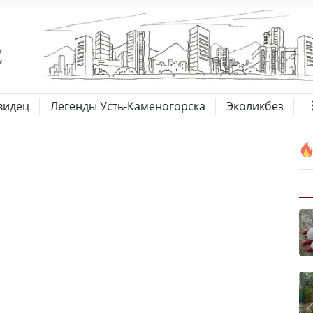
видец
Легенды Усть-Каменогорска
Эколикбез