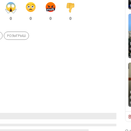
0
0
0
0
РОЗЫГРЫШ
В
О 