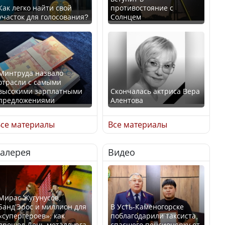
Как легко найти свой
противостояние с
участок для голосования?
Солнцем
Минтруда назвало
отрасли с самыми
высокими зарплатными
Скончалась актриса Вера
предложениями
Алентова
се материалы
Все материалы
Галерея
Видео
Искусственный интеллект
В РФ вынесен заочный
официально включили в
приговор по уголовному
школьную программу
делу об убийстве Игоря
Казахстана
Талькова
Мирас Жугунусов,
Банд’Эрос и миллион для
В Усть-Каменогорске
«супергероев»: как
поблагодарили таксиста,
прошел День металлурга
спасшего пенсионерку от