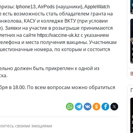
зы: Iphone13, AirPods (наушники), AppleWatch
же есть возможность стать обладателем гранта на
анжолова, КАСУ и колледже ВКТУ (при условии
е). Заявки на участие в розыгрыше принимаются
них на сайте https://vaccine-uk.kz с указанием
телефона и места получения вакцины. Участникам
шестизначные номера, по которым и состоится
ельно должен быть прикреплен к одной из
В
ка.
бря в 18.00. По всем вопросам можно обратиться
литесь своими эмоциями