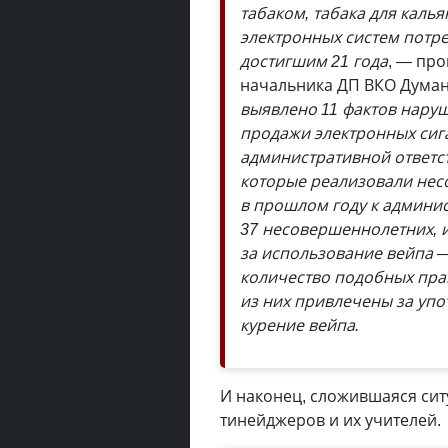
табаком, табака для калья
электронных систем потре
достигшим 21 года
, — пр
начальника ДП ВКО Дума
выявлено 11 фактов наруше
продажи электронных сига
административной ответс
которые реализовали нес
в прошлом году к админи
37 несовершеннолетних, и
за использование вейпа —
количество подобных пра
из них привлечены за упо
курение вейпа.
И наконец, сложившаяся си
тинейджеров и их учителей.