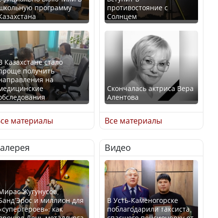
школьную программу
противостояние с
Казахстана
Солнцем
В Казахстане стало
проще получить
направления на
медицинские
Скончалась актриса Вера
обследования
Алентова
се материалы
Все материалы
Галерея
Видео
В РФ вынесен заочный
Қазақстан Орталық Азия
приговор по уголовному
елдері арасында әл-ауқат
делу об убийстве Игоря
индексінде көш бастады
Талькова
Мирас Жугунусов,
Банд’Эрос и миллион для
В Усть-Каменогорске
«супергероев»: как
поблагодарили таксиста,
прошел День металлурга
спасшего пенсионерку от