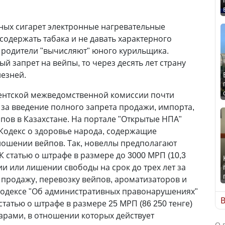
чных сигарет электронные нагревательные
содержать табака и не давать характерного
 родители "вычисляют" юного курильщика.
ый запрет на вейпы, то через десять лет страну
езней.
ентской межведомственной комиссии почти
за введение полного запрета продажи, импорта,
пов в Казахстане. На портале "Открытые НПА"
Кодекс о здоровье народа, содержащие
ношении вейпов. Так, новеллы предполагают
К статью о штрафе в размере до 3000 МРП (10,3
и или лишении свободы на срок до трех лет за
, продажу, перевозку вейпов, ароматизаторов и
 Кодексе "Об административных правонарушениях"
В
татью о штрафе в размере 25 МРП (86 250 тенге)
арами, в отношении которых действует
О 