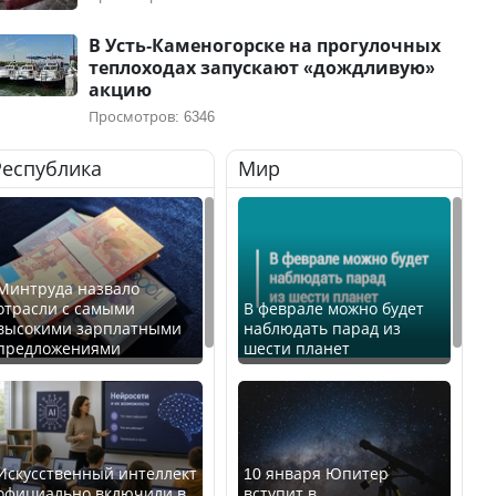
В Усть-Каменогорске на прогулочных
теплоходах запускают «дождливую»
акцию
Просмотров: 6346
Республика
Мир
Минтруда назвало
отрасли с самыми
В феврале можно будет
высокими зарплатными
наблюдать парад из
предложениями
шести планет
Искусственный интеллект
10 января Юпитер
официально включили в
вступит в