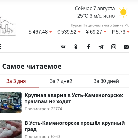
Сейчас 7 августа
25°C 3 м/с, ясно
Курсы Национального Банка РК
$
467.48
€
539.52
¥
69.27
₽
5.73
Самое читаемое
За 3 дня
За 7 дней
За 30 дней
Крупная авария в Усть-Каменогорске:
трамваи не ходят
Просмотров: 22774
В Усть-Каменогорске прошёл крупный
град
Просмотров: 6360