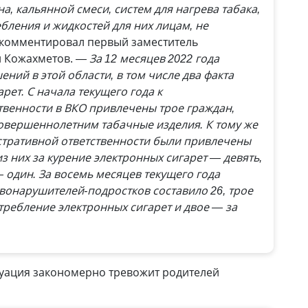
на, каль­янной смеси, систем для нагрева табака,
бления и жидкостей для них лицам, не
окомментировал первый заместитель
н Кожахметов.
— За 12 месяцев 2022 года
ний в этой области, в том числе два факта
рет. С начала текущего года к
твенности в ВКО привлечены трое граждан,
овершеннолетним табачные изделия. К тому же
стративной ответственности были привлечены
з них за курение электронных сигарет — девять,
 один. За восемь месяцев текущего года
вонарушителей-подростков составило 26, трое
требление электронных сигарет и двое — за
туация закономерно тревожит родителей