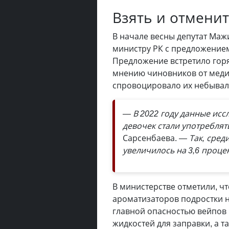
Взять и отмени
В начале весны депутат Маж
министру РК с предложением
Предложение встретило гор
мнению чиновников от меди
спровоцировало их небывал
— В 2022 году данные исс
девочек стали употреблят
Сарсенбаева.
— Так, сред
увеличилось на 3,6 процен
В министерстве отметили, чт
ароматизаторов подростки н
главной опасностью вейпов 
жидкостей для заправки, а 