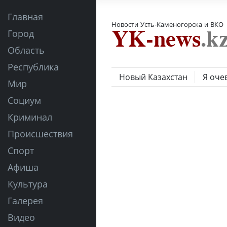
Главная
Новости Усть-Каменогорска и ВКО
Город
Область
Республика
Новый Казахстан
Я оче
Мир
Социум
Криминал
Происшествия
Спорт
Афиша
Культура
Галерея
Видео