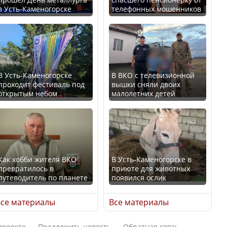
в Усть-Каменогорске
телефонных мошенников
Казахстан возглавил
В России введены
рейтинг благополучия
дополнительные
среди стран Центральной
ограничения для
Азии
казахстанских прав
В Усть-Каменогорске
В ВКО с телевизионной
проходит фестиваль под
вышки сняли двоих
открытым небом
малолетних детей
Будут ли представлены
Трамп официально
интересы регионов в
вступил в должность
Курултае?
президента США
Как хобби жителя ВКО
В Усть-Каменогорске в
превратилось в
приюте для животных
путеводитель по планете
появился ослик
Ең төменгі жалақы,
Луну признали объектом
алимент, экология: жеті
культурного наследия,
се материалы
Все материалы
партия сайлаушылармен
находящегося под
нені талқылап жатыр?
угрозой исчезновения
проекте
Предложить новость
Обратная связь