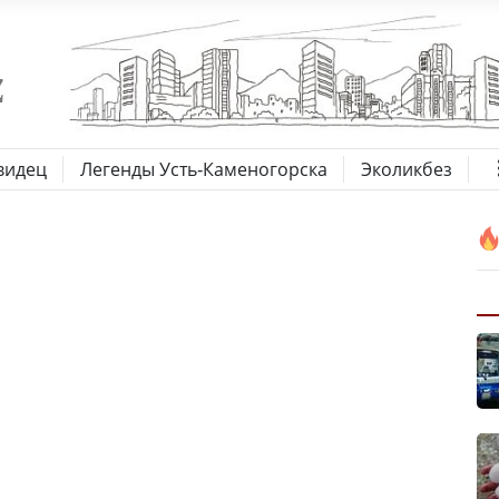
видец
Легенды Усть-Каменогорска
Эколикбез