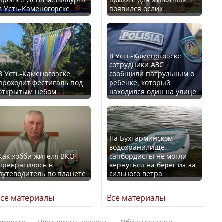
в Усть-Каменогорске
появился ослик
Казахстан возглавил
В России введены
рейтинг благополучия
дополнительные
среди стран Центральной
ограничения для
Азии
казахстанских прав
В Усть-Каменогорске
сотрудники АЗС
В Усть-Каменогорске
сообщили патрульным о
проходит фестиваль под
ребенке, который
открытым небом
находился один на улице
Будут ли представлены
Трамп официально
интересы регионов в
вступил в должность
Курултае?
президента США
На Бухтарминском
водохранилище
Как хобби жителя ВКО
сапбордисты не могли
превратилось в
вернуться на берег из-за
путеводитель по планете
сильного ветра
Ең төменгі жалақы,
Луну признали объектом
алимент, экология: жеті
культурного наследия,
се материалы
Все материалы
партия сайлаушылармен
находящегося под
нені талқылап жатыр?
угрозой исчезновения
проекте
Предложить новость
Обратная связь