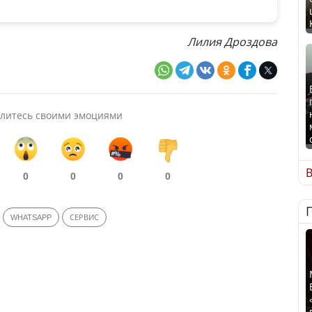
Лилия Дроздова
литесь своими эмоциями
В
0
0
0
0
WHATSAPP
СЕРВИС