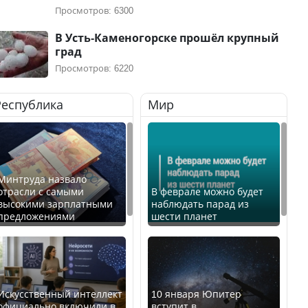
Просмотров: 6300
В Усть-Каменогорске прошёл крупный
град
Просмотров: 6220
Республика
Мир
Минтруда назвало
отрасли с самыми
В феврале можно будет
высокими зарплатными
наблюдать парад из
предложениями
шести планет
Искусственный интеллект
10 января Юпитер
официально включили в
вступит в