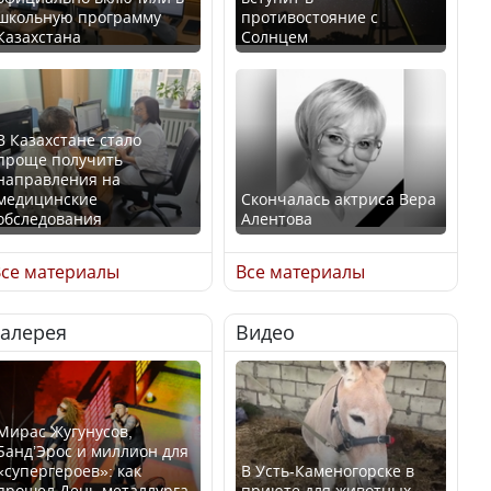
школьную программу
противостояние с
Казахстана
Солнцем
В Казахстане стало
проще получить
направления на
медицинские
Скончалась актриса Вера
обследования
Алентова
се материалы
Все материалы
Галерея
Видео
В РФ вынесен заочный
Қазақстан Орталық Азия
приговор по уголовному
елдері арасында әл-ауқат
делу об убийстве Игоря
индексінде көш бастады
Талькова
Мирас Жугунусов,
Банд’Эрос и миллион для
«супергероев»: как
В Усть-Каменогорске в
прошел День металлурга
приюте для животных