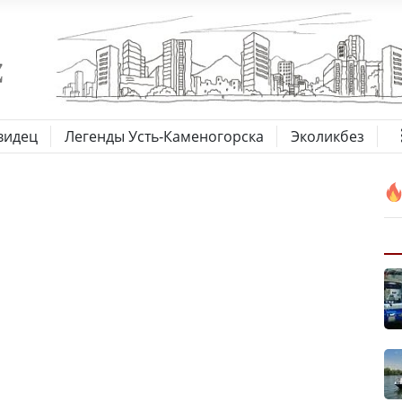
видец
Легенды Усть-Каменогорска
Эколикбез