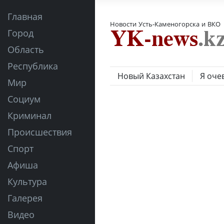
Главная
Новости Усть-Каменогорска и ВКО
Город
Область
Республика
Новый Казахстан
Я оче
Мир
Социум
Криминал
Происшествия
Спорт
Афиша
Культура
Галерея
Видео