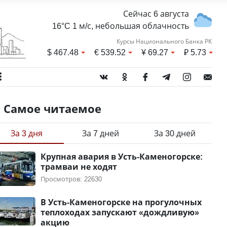
Сейчас 6 августа
16°C 1 м/с, небольшая облачность
Курсы Национального Банка РК
$
467.48
€
539.52
¥
69.27
₽
5.73
Самое читаемое
За 3 дня
За 7 дней
За 30 дней
Крупная авария в Усть-Каменогорске:
трамваи не ходят
Просмотров: 22630
В Усть-Каменогорске на прогулочных
теплоходах запускают «дождливую»
акцию