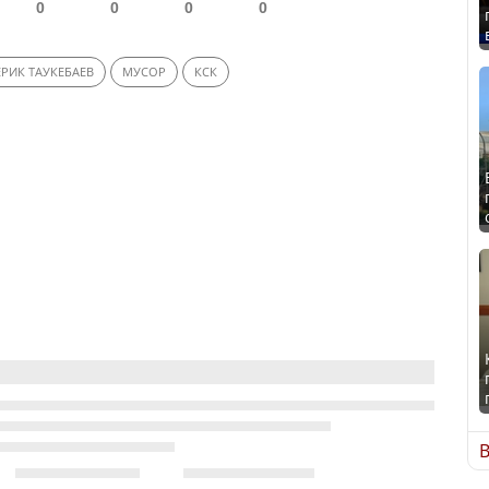
0
0
0
0
ЕРИК ТАУКЕБАЕВ
МУСОР
КСК
В