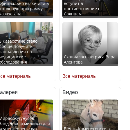
официально включили в
вступит в
школьную программу
противостояние с
Казахстана
Солнцем
В Казахстане стало
проще получить
направления на
медицинские
Скончалась актриса Вера
обследования
Алентова
се материалы
Все материалы
Галерея
Видео
В РФ вынесен заочный
Қазақстан Орталық Азия
приговор по уголовному
елдері арасында әл-ауқат
делу об убийстве Игоря
индексінде көш бастады
Талькова
Мирас Жугунусов,
Банд’Эрос и миллион для
«супергероев»: как
В Усть-Каменогорске в