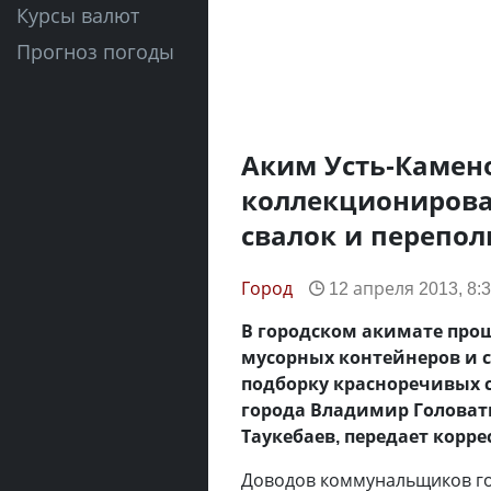
Курсы валют
Прогноз погоды
Аким Усть-Камен
коллекционирова
свалок и перепо
Город
12 апреля 2013, 8:
В городском акимате про
мусорных контейнеров и с
подборку красноречивых 
города Владимир Головатю
Таукебаев, передает корр
Доводов коммунальщиков гор