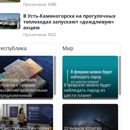
Просмотров: 6385
В Усть-Каменогорске на прогулочных
теплоходах запускают «дождливую»
акцию
Просмотров: 6112
Республика
Мир
Минтруда назвало
отрасли с самыми
В феврале можно будет
высокими зарплатными
наблюдать парад из
предложениями
шести планет
Искусственный интеллект
10 января Юпитер