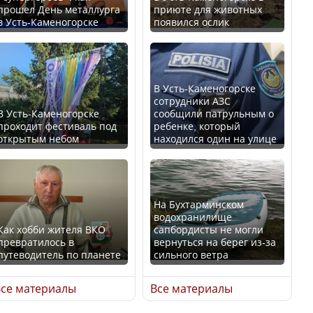
прошел День металлурга
приюте для животных
в Усть-Каменогорске
появился ослик
Казахстан возглавил
В России введены
рейтинг благополучия
дополнительные
среди стран Центральной
ограничения для
Азии
казахстанских прав
В Усть-Каменогорске
сотрудники АЗС
В Усть-Каменогорске
сообщили патрульным о
проходит фестиваль под
ребенке, который
открытым небом
находился один на улице
Будут ли представлены
Трамп официально
интересы регионов в
вступил в должность
Курултае?
президента США
На Бухтарминском
водохранилище
Как хобби жителя ВКО
сапбордисты не могли
превратилось в
вернуться на берег из-за
путеводитель по планете
сильного ветра
Ең төменгі жалақы,
Луну признали объектом
алимент, экология: жеті
культурного наследия,
се материалы
Все материалы
партия сайлаушылармен
находящегося под
нені талқылап жатыр?
угрозой исчезновения