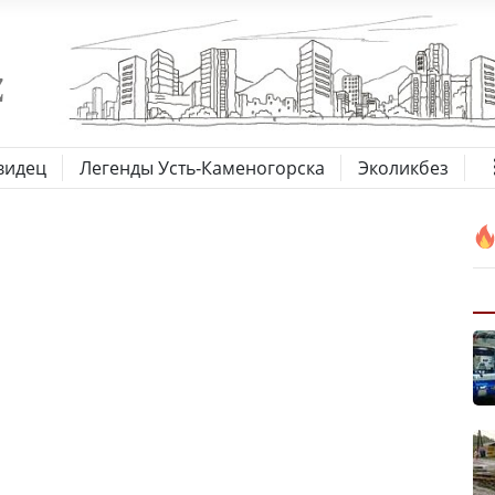
видец
Легенды Усть-Каменогорска
Эколикбез