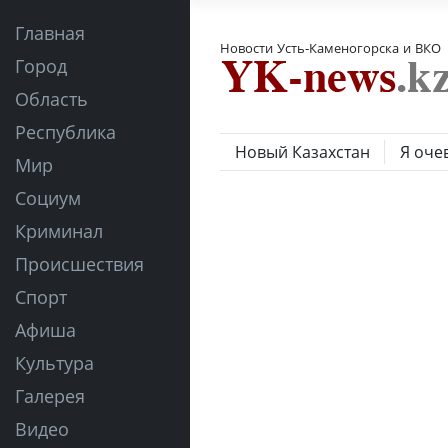
Главная
Новости Усть-Каменогорска и ВКО
Город
Область
Республика
Новый Казахстан
Я оче
Мир
Социум
Криминал
Происшествия
Спорт
Афиша
Культура
Галерея
Видео