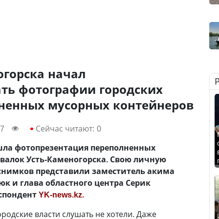
огорска начал
ть фотографии городских
лненных мусорных контейнеров
37
Сейчас читают:
0
шла фотопрезентация переполненных
валок Усть-Каменогорска. Свою личную
снимков представили заместитель акима
к и глава областного центра Серик
еспондент
YK-news.kz.
одские власти слушать не хотели. Даже