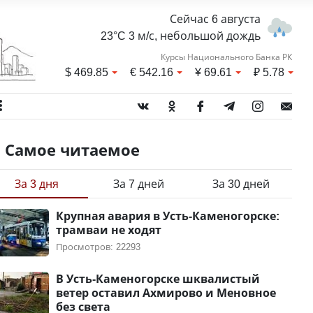
Сейчас 6 августа
23°C 3 м/с, небольшой дождь
Курсы Национального Банка РК
$
469.85
€
542.16
¥
69.61
₽
5.78
Самое читаемое
За 3 дня
За 7 дней
За 30 дней
Крупная авария в Усть-Каменогорске:
трамваи не ходят
Просмотров: 22293
В Усть-Каменогорске шквалистый
ветер оставил Ахмирово и Меновное
без света