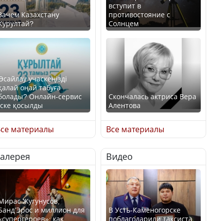
вступит в
Зачем Казахстану
противостояние с
Курултай?
Солнцем
Өсайлау учаскеңізді
қалай оңай табуға
болады? Онлайн-сервис
Скончалась актриса Вера
іске қосылды
Алентова
се материалы
Все материалы
Галерея
Видео
В РФ вынесен заочный
приговор по уголовному
Как легко найти свой
делу об убийстве Игоря
участок для голосования?
Талькова
Мирас Жугунусов,
Банд’Эрос и миллион для
В Усть-Каменогорске
«супергероев»: как
поблагодарили таксиста,