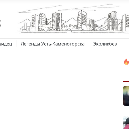
видец
Легенды Усть-Каменогорска
Эколикбез