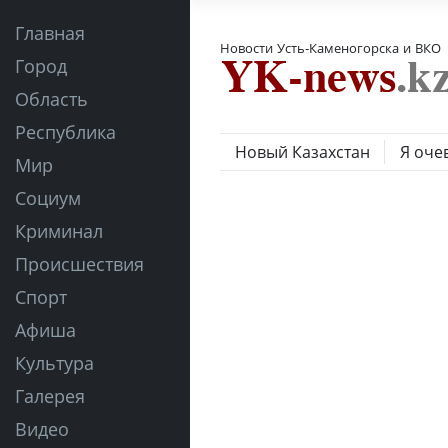
Главная
Новости Усть-Каменогорска и ВКО
Город
Область
Республика
Новый Казахстан
Я оче
Мир
Социум
Криминал
Происшествия
Спорт
Афиша
Культура
Галерея
Видео