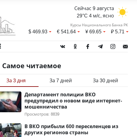
Сейчас 9 августа
29°C 4 м/с, ясно
Курсы Национального Банка РК
$
469.93
€
541.64
¥
69.65
₽
5.71
Самое читаемое
За 3 дня
За 7 дней
За 30 дней
Департамент полиции ВКО
предупредил о новом виде интернет-
мошенничества
Просмотров: 8839
В ВКО прибыли 600 переселенцев из
других регионов страны