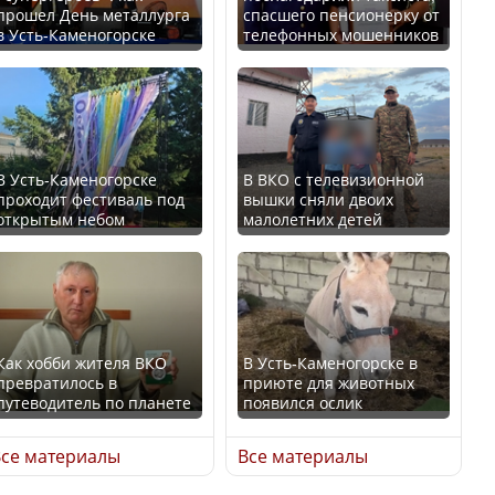
прошел День металлурга
спасшего пенсионерку от
в Усть-Каменогорске
телефонных мошенников
Минтруда назвало
В России введены
отрасли с самыми
дополнительные
высокими зарплатными
ограничения для
предложениями
казахстанских прав
В Усть-Каменогорске
В ВКО с телевизионной
проходит фестиваль под
вышки сняли двоих
открытым небом
малолетних детей
Искусственный интеллект
официально включили в
Трамп официально
школьную программу
вступил в должность
Казахстана
президента США
Как хобби жителя ВКО
В Усть-Каменогорске в
превратилось в
приюте для животных
В Казахстане стало
путеводитель по планете
появился ослик
проще получить
Луну признали объектом
направления на
культурного наследия,
се материалы
Все материалы
медицинские
находящегося под
обследования
угрозой исчезновения