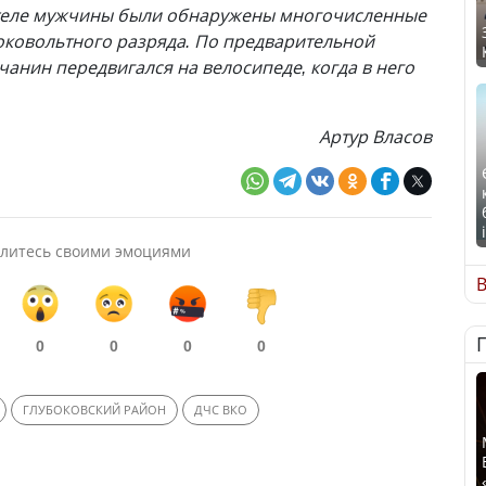
 теле мужчины были обнаружены многочисленные
оковольтного разряда. По предварительной
чанин передвигался на велосипеде, когда в него
Артур Власов
литесь своими эмоциями
В
0
0
0
0
ГЛУБОКОВСКИЙ РАЙОН
ДЧС ВКО