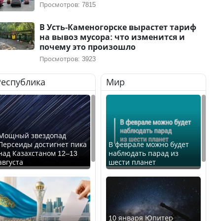
Просмотров: 7815
В Усть-Каменогорске вырастет тариф
на вывоз мусора: что изменится и
почему это произошло
Просмотров: 3923
Республика
Мир
Мощный звездопад
Персеиды достигнет пика
В феврале можно будет
над Казахстаном 12–13
наблюдать парад из
августа
шести планет
10 января Юпитер