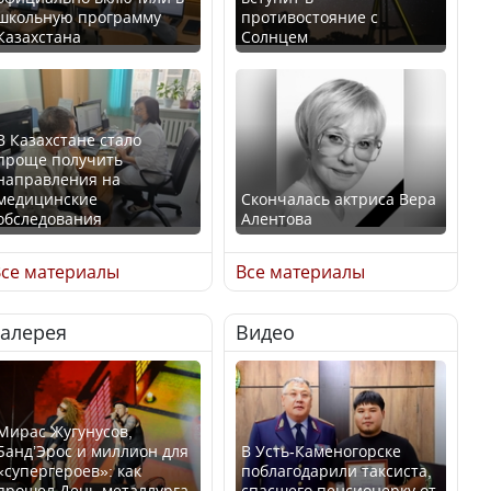
школьную программу
противостояние с
Казахстана
Солнцем
В Казахстане стало
проще получить
направления на
медицинские
Скончалась актриса Вера
обследования
Алентова
се материалы
Все материалы
Галерея
Видео
В РФ вынесен заочный
Қазақстан Орталық Азия
приговор по уголовному
елдері арасында әл-ауқат
делу об убийстве Игоря
индексінде көш бастады
Талькова
Мирас Жугунусов,
Банд’Эрос и миллион для
В Усть-Каменогорске
«супергероев»: как
поблагодарили таксиста,
прошел День металлурга
спасшего пенсионерку от