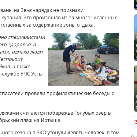
ованы на Земснарядах не признали
купания. Это произошло из-за многочисленных
етственных за содержание зоны отдыха.
ено специалистами
го здоровья, а
ами, однако люди
беспокоит
ков, а также
с-службе УЧС Усть-
спасатели провели профилактические беседы с
яжами считаются побережье Голубых озер в
брьский пляж на Иртыше.
В
ьного сезона в ВКО утонули девять человек, в том
О 