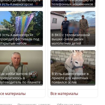
в Усть-Каменогорске
телефонных мошенников
Казахстан возглавил
В России введены
рейтинг благополучия
дополнительные
среди стран Центральной
ограничения для
Азии
казахстанских прав
В Усть-Каменогорске
В ВКО с телевизионной
проходит фестиваль под
вышки сняли двоих
открытым небом
малолетних детей
Будут ли представлены
Трамп официально
интересы регионов в
вступил в должность
Курултае?
президента США
Как хобби жителя ВКО
В Усть-Каменогорске в
превратилось в
приюте для животных
путеводитель по планете
появился ослик
Ең төменгі жалақы,
Луну признали объектом
алимент, экология: жеті
культурного наследия,
се материалы
Все материалы
партия сайлаушылармен
находящегося под
нені талқылап жатыр?
угрозой исчезновения
проекте
Предложить новость
Обратная связь