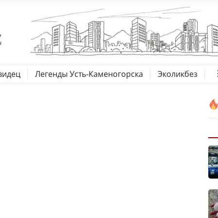
видец
Легенды Усть-Каменогорска
Эколикбез