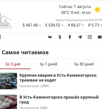
Сейчас 7 августа
28°C 4 м/с, ясно
Курсы Национального Банка РК
$
467.48
€
539.52
¥
69.27
₽
5.73
Самое читаемое
За 3 дня
За 7 дней
За 30 дней
Крупная авария в Усть-Каменогорске:
трамваи не ходят
Просмотров: 22900
В Усть-Каменогорске прошёл крупный
град
Просмотров: 6494