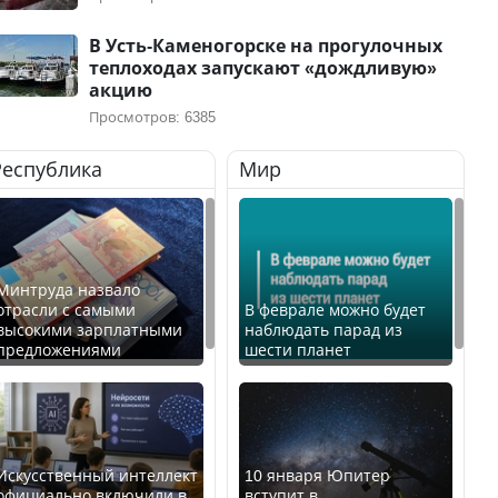
В Усть-Каменогорске на прогулочных
теплоходах запускают «дождливую»
акцию
Просмотров: 6385
Республика
Мир
Минтруда назвало
отрасли с самыми
В феврале можно будет
высокими зарплатными
наблюдать парад из
предложениями
шести планет
Искусственный интеллект
10 января Юпитер
официально включили в
вступит в