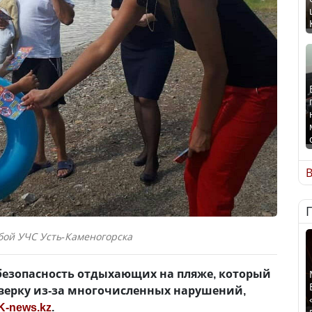
В
бой УЧС Усть-Каменогорска
 безопасность отдыхающих на пляже, который
оверку из-за многочисленных нарушений,
K-news.kz
.