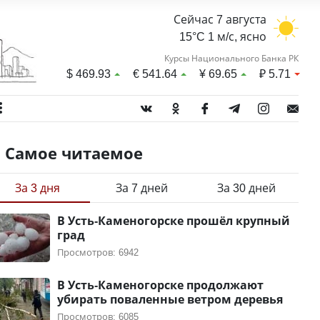
Сейчас 7 августа
15°C 1 м/с, ясно
Курсы Национального Банка РК
$
469.93
€
541.64
¥
69.65
₽
5.71
Самое читаемое
За 3 дня
За 7 дней
За 30 дней
В Усть-Каменогорске прошёл крупный
град
Просмотров: 6942
В Усть-Каменогорске продолжают
убирать поваленные ветром деревья
Просмотров: 6085