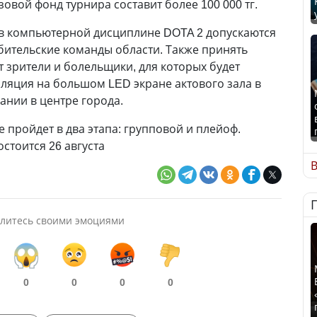
изовой фонд турнира составит более 100 000 тг.
 в компьютерной дисциплине DOTA 2 допускаются
ительские команды области. Также принять
т зрители и болельщики, для которых будет
ляция на большом LED экране актового зала в
нии в центре города.
 пройдет в два этапа: групповой и плейоф.
стоится 26 августа
В
литесь своими эмоциями
0
0
0
0