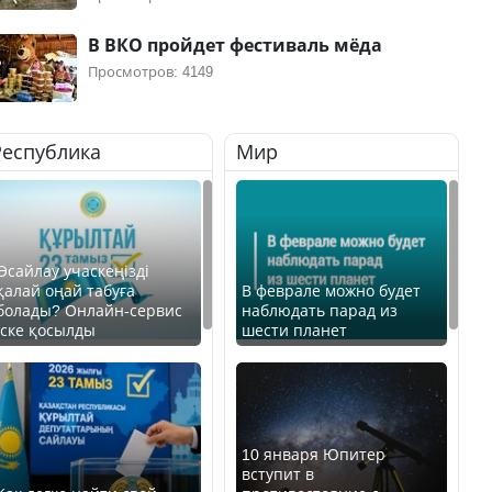
В ВКО пройдет фестиваль мёда
Просмотров: 4149
Республика
Мир
Өсайлау учаскеңізді
қалай оңай табуға
В феврале можно будет
болады? Онлайн-сервис
наблюдать парад из
іске қосылды
шести планет
10 января Юпитер
вступит в