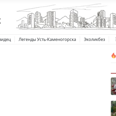
видец
Легенды Усть-Каменогорска
Эколикбез