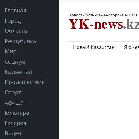
Главная
Новости Усть-Каменогорска и ВКО
Город
Область
Республика
Новый Казахстан
Я оче
Мир
Социум
Криминал
Происшествия
Спорт
Афиша
Культура
Галерея
Видео