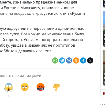
аменте, изначально предназначенном для
и Евгению Михаэлису, появилось новое
ыне на пьедестале красуется логотип «Рухани
орую водрузили на пересечении одноименных
 всего сутки. Возможно, её исчезновение было
ией горожан. Устькаменогорцы в социальных
боту, увидев в изваяниях не прототипов
«хоббитов, делающих селфи».
литесь своими эмоциями
В
0
0
0
0
О 