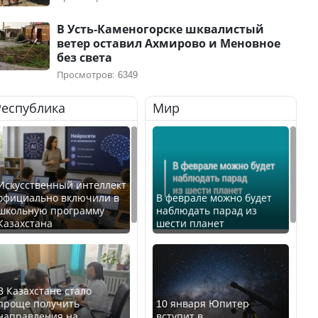
В Усть-Каменогорске шквалистый
ветер оставил Ахмирово и Меновное
без света
Просмотров: 6349
Республика
Мир
Искусственный интеллект
официально включили в
В феврале можно будет
школьную программу
наблюдать парад из
Казахстана
шести планет
В Казахстане стало
проще получить
10 января Юпитер
направления на
вступит в