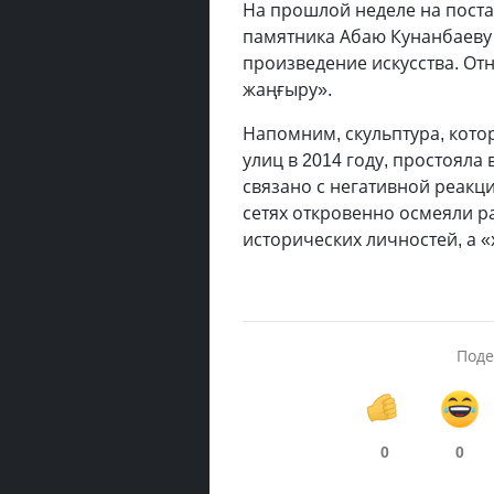
На прошлой неделе на пост
памятника Абаю Кунанбаеву 
произведение искусства. Отн
жаңғыру».
Напомним, скульптура, кот
улиц в 2014 году, простояла
связано с негативной реакц
сетях откровенно осмеяли ра
исторических личностей, а 
Поде
0
0