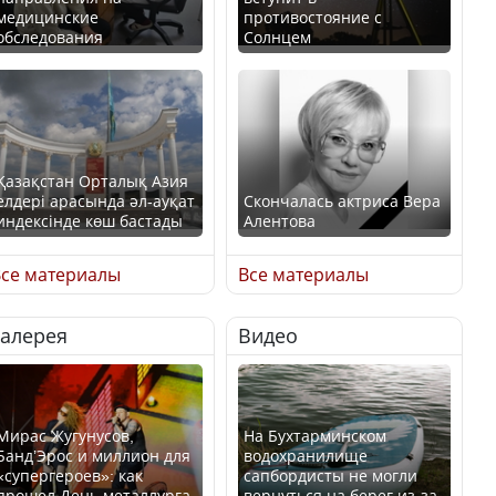
медицинские
противостояние с
обследования
Солнцем
Қазақстан Орталық Азия
елдері арасында әл-ауқат
Скончалась актриса Вера
индексінде көш бастады
Алентова
се материалы
Все материалы
Галерея
Видео
Казахстан возглавил
В РФ вынесен заочный
рейтинг благополучия
приговор по уголовному
среди стран Центральной
делу об убийстве Игоря
Азии
Талькова
Мирас Жугунусов,
На Бухтарминском
Банд’Эрос и миллион для
водохранилище
«супергероев»: как
сапбордисты не могли
прошел День металлурга
вернуться на берег из-за