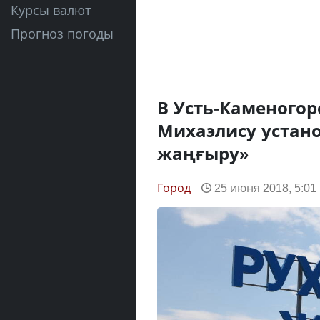
Курсы валют
Прогноз погоды
В Усть-Каменогор
Михаэлису устан
жаңғыру»
Город
25 июня 2018, 5:01