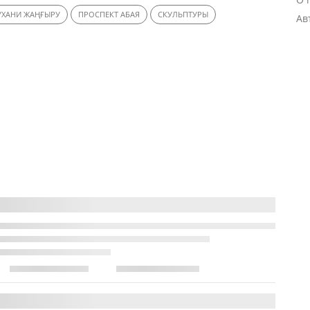
УХАНИ ЖАҢҒЫРУ
ПРОСПЕКТ АБАЯ
СКУЛЬПТУРЫ
Ав