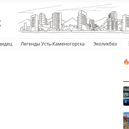
видец
Легенды Усть-Каменогорска
Эколикбез