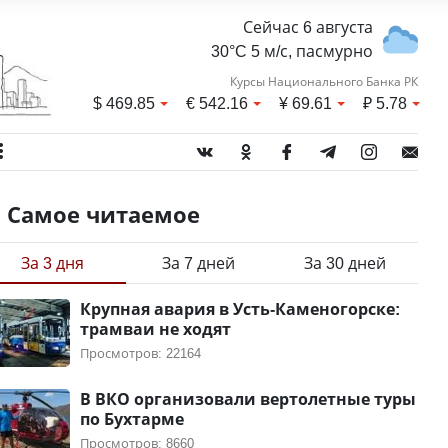
Сейчас 6 августа
30°C 5 м/с, пасмурно
Курсы Национального Банка РК
$
469.85
€
542.16
¥
69.61
₽
5.78
Самое читаемое
За 3 дня
За 7 дней
За 30 дней
Крупная авария в Усть-Каменогорске:
трамваи не ходят
Просмотров: 22164
В ВКО организовали вертолетные туры
по Бухтарме
Просмотров: 8660