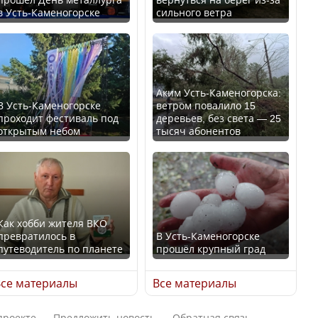
в Усть-Каменогорске
сильного ветра
В России введены
Будут ли представлены
дополнительные
интересы регионов в
ограничения для
Курултае?
казахстанских прав
Аким Усть-Каменогорска:
В Усть-Каменогорске
ветром повалило 15
проходит фестиваль под
деревьев, без света — 25
открытым небом
тысяч абонентов
Ең төменгі жалақы,
алимент, экология: жеті
Трамп официально
партия сайлаушылармен
вступил в должность
нені талқылап жатыр?
президента США
Как хобби жителя ВКО
превратилось в
В Усть-Каменогорске
Минимальная зарплата,
путеводитель по планете
прошёл крупный град
алименты, экология — о
Луну признали объектом
чем говорят с
культурного наследия,
се материалы
Все материалы
избирателями
находящегося под
представители партий
угрозой исчезновения
проекте
Предложить новость
Обратная связь