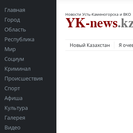
Главная
Новости Усть-Каменогорска и ВКО
Город
Область
Республика
Новый Казахстан
Я оче
Мир
Социум
Криминал
Происшествия
Спорт
Афиша
Культура
Галерея
Видео