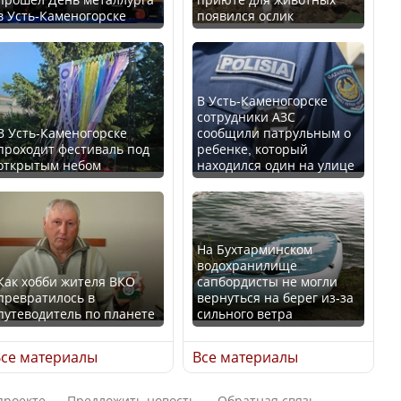
в Усть-Каменогорске
появился ослик
Казахстан возглавил
В России введены
рейтинг благополучия
дополнительные
среди стран Центральной
ограничения для
Азии
казахстанских прав
В Усть-Каменогорске
сотрудники АЗС
В Усть-Каменогорске
сообщили патрульным о
проходит фестиваль под
ребенке, который
открытым небом
находился один на улице
Будут ли представлены
Трамп официально
интересы регионов в
вступил в должность
Курултае?
президента США
На Бухтарминском
водохранилище
Как хобби жителя ВКО
сапбордисты не могли
превратилось в
вернуться на берег из-за
путеводитель по планете
сильного ветра
Ең төменгі жалақы,
Луну признали объектом
алимент, экология: жеті
культурного наследия,
се материалы
Все материалы
партия сайлаушылармен
находящегося под
нені талқылап жатыр?
угрозой исчезновения
проекте
Предложить новость
Обратная связь