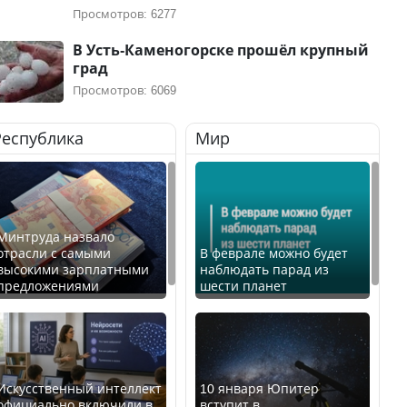
Просмотров: 6277
В Усть-Каменогорске прошёл крупный
град
Просмотров: 6069
Республика
Мир
Минтруда назвало
отрасли с самыми
В феврале можно будет
высокими зарплатными
наблюдать парад из
предложениями
шести планет
Искусственный интеллект
10 января Юпитер
официально включили в
вступит в