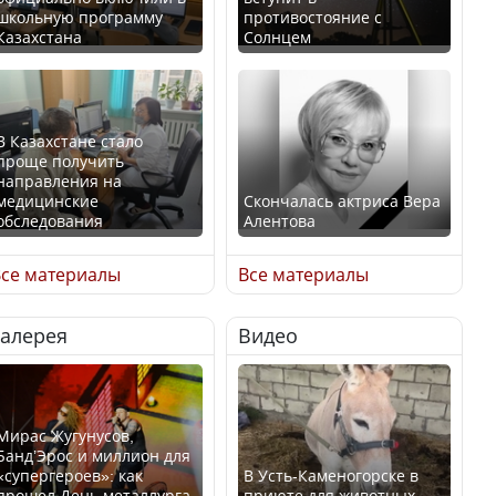
школьную программу
противостояние с
Казахстана
Солнцем
В Казахстане стало
проще получить
направления на
медицинские
Скончалась актриса Вера
обследования
Алентова
се материалы
Все материалы
Галерея
Видео
В РФ вынесен заочный
Қазақстан Орталық Азия
приговор по уголовному
елдері арасында әл-ауқат
делу об убийстве Игоря
индексінде көш бастады
Талькова
Мирас Жугунусов,
Банд’Эрос и миллион для
«супергероев»: как
В Усть-Каменогорске в
прошел День металлурга
приюте для животных