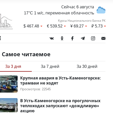
Сейчас 6 августа
17°C 1 м/с, переменная облачность
Курсы Национального Банка РК
$
467.48
€
539.52
¥
69.27
₽
5.73
Самое читаемое
За 3 дня
За 7 дней
За 30 дней
Крупная авария в Усть-Каменогорске:
трамваи не ходят
Просмотров: 22545
В Усть-Каменогорске на прогулочных
теплоходах запускают «дождливую»
акцию