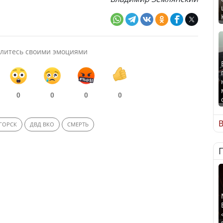
литесь своими эмоциями
0
0
0
0
В
ГОРСК
ДВД ВКО
СМЕРТЬ