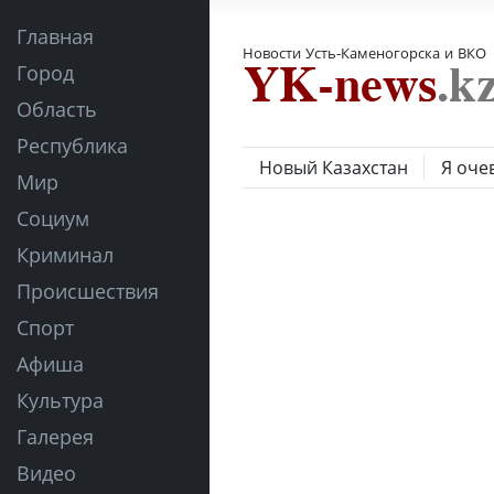
Главная
Новости Усть-Каменогорска и ВКО
Город
Область
Республика
Новый Казахстан
Я оче
Мир
Социум
Криминал
Происшествия
Спорт
Афиша
Культура
Галерея
Видео