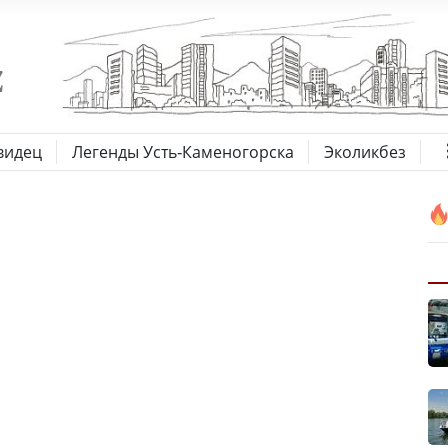
видец
Легенды Усть-Каменогорска
Эколикбез