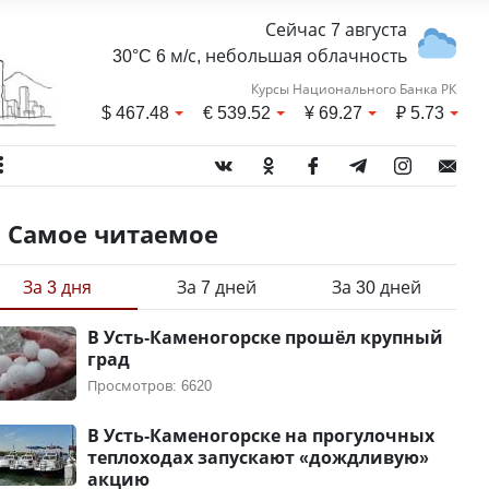
Сейчас 7 августа
30°C 6 м/с, небольшая облачность
Курсы Национального Банка РК
$
467.48
€
539.52
¥
69.27
₽
5.73
Самое читаемое
За 3 дня
За 7 дней
За 30 дней
В Усть-Каменогорске прошёл крупный
град
Просмотров: 6620
В Усть-Каменогорске на прогулочных
теплоходах запускают «дождливую»
акцию