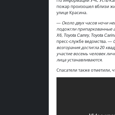
По информации УЧС Усть-Ка
пожар произошел вблизи жи
улице Красина.
— Около двух часов ночи не
подожгли припаркованные 
X6, Toyota Camry, Toyota Carin
пресс-службе ведомства.
— 
возгорания достигла 20 ква
участие восемь человек лич
лица устанавливаются.
Спасатели также отметили, 