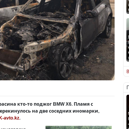
В
расина кто-то поджог BMW X6. Пламя с
рекинулось на две соседних иномарки,
K-avto.kz
.