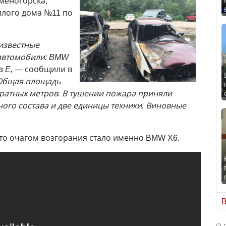
меногорска,
лого дома №11 по
известные
автомобили: BMW
a E,
— сообщили в
Общая площадь
дратных метров. В тушении пожара приняли
ного состава и две единицы техники. Виновные
что очагом возгорания стало именно BMW X6.
В
О 