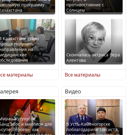
школьную программу
противостояние с
Казахстана
Солнцем
В Казахстане стало
проще получить
направления на
медицинские
Скончалась актриса Вера
обследования
Алентова
се материалы
Все материалы
Галерея
Видео
В РФ вынесен заочный
Қазақстан Орталық Азия
приговор по уголовному
елдері арасында әл-ауқат
делу об убийстве Игоря
индексінде көш бастады
Талькова
Мирас Жугунусов,
Банд’Эрос и миллион для
В Усть-Каменогорске
«супергероев»: как
поблагодарили таксиста,
прошел День металлурга
спасшего пенсионерку от