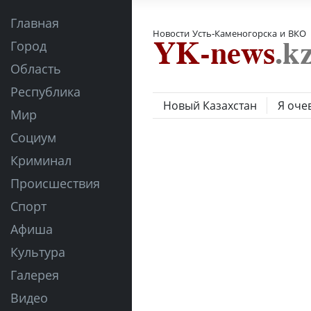
Главная
Новости Усть-Каменогорска и ВКО
Город
Область
Республика
Новый Казахстан
Я оче
Мир
Социум
Криминал
Происшествия
Спорт
Афиша
Культура
Галерея
Видео