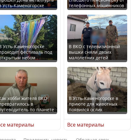
в Усть-Каменогорске
телефонных мошенников
Казахстан возглавил
В России введены
рейтинг благополучия
дополнительные
среди стран Центральной
ограничения для
Азии
казахстанских прав
В Усть-Каменогорске
В ВКО с телевизионной
проходит фестиваль под
вышки сняли двоих
открытым небом
малолетних детей
Будут ли представлены
Трамп официально
интересы регионов в
вступил в должность
Курултае?
президента США
Как хобби жителя ВКО
В Усть-Каменогорске в
превратилось в
приюте для животных
путеводитель по планете
появился ослик
Ең төменгі жалақы,
Луну признали объектом
алимент, экология: жеті
культурного наследия,
се материалы
Все материалы
партия сайлаушылармен
находящегося под
нені талқылап жатыр?
угрозой исчезновения
проекте
Предложить новость
Обратная связь