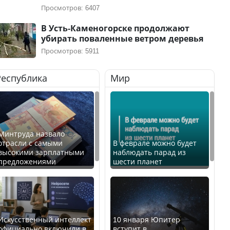
Просмотров: 6407
В Усть-Каменогорске продолжают
убирать поваленные ветром деревья
Просмотров: 5911
Республика
Мир
Минтруда назвало
отрасли с самыми
В феврале можно будет
высокими зарплатными
наблюдать парад из
предложениями
шести планет
Искусственный интеллект
10 января Юпитер
официально включили в
вступит в