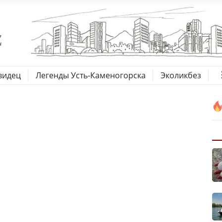
видец
Легенды Усть-Каменогорска
Эколикбез