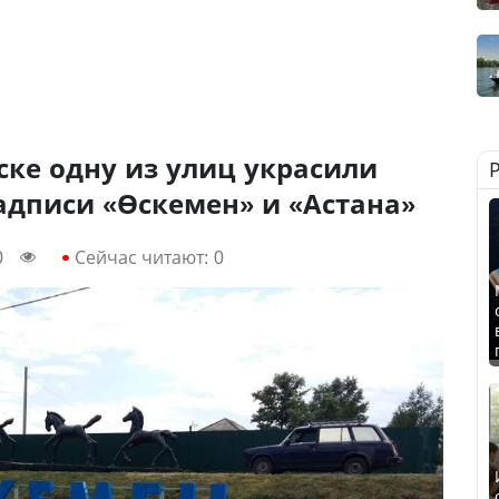
ске одну из улиц украсили
адписи «Өскемен» и «Астана»
0
Сейчас читают:
0