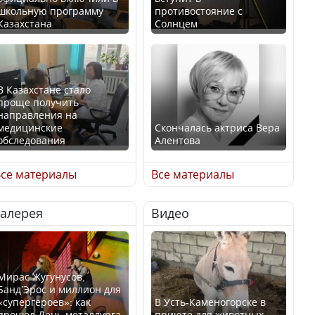
школьную программу
противостояние с
Казахстана
Солнцем
В Казахстане стало
проще получить
направления на
медицинские
Скончалась актриса Вера
обследования
Алентова
се материалы
Все материалы
Галерея
Видео
В РФ вынесен заочный
Қазақстан Орталық Азия
приговор по уголовному
елдері арасында әл-ауқат
делу об убийстве Игоря
индексінде көш бастады
Талькова
Мирас Жугунусов,
Банд’Эрос и миллион для
«супергероев»: как
В Усть-Каменогорске в
прошел День металлурга
приюте для животных