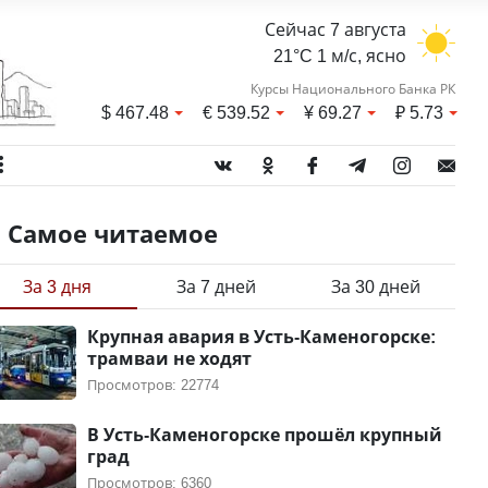
Сейчас 7 августа
21°C 1 м/с, ясно
Курсы Национального Банка РК
$
467.48
€
539.52
¥
69.27
₽
5.73
Самое читаемое
За 3 дня
За 7 дней
За 30 дней
Крупная авария в Усть-Каменогорске:
трамваи не ходят
Просмотров: 22774
В Усть-Каменогорске прошёл крупный
град
Просмотров: 6360