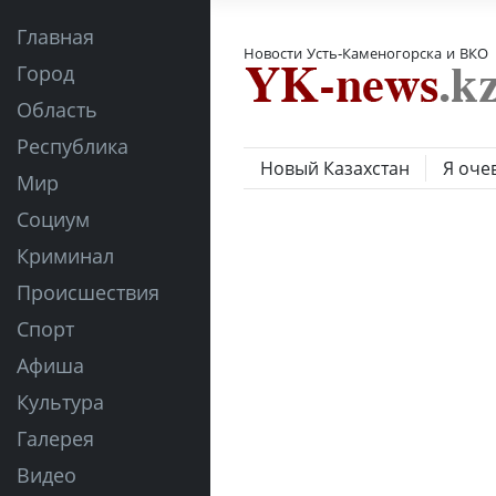
Главная
Новости Усть-Каменогорска и ВКО
Город
Область
Республика
Новый Казахстан
Я оче
Мир
Социум
Криминал
Происшествия
Спорт
Афиша
Культура
Галерея
Видео