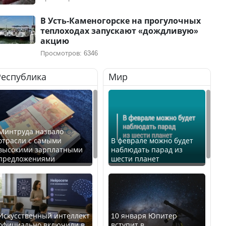
В Усть-Каменогорске на прогулочных
теплоходах запускают «дождливую»
акцию
Просмотров: 6346
Республика
Мир
Минтруда назвало
отрасли с самыми
В феврале можно будет
высокими зарплатными
наблюдать парад из
предложениями
шести планет
Искусственный интеллект
10 января Юпитер
официально включили в
вступит в