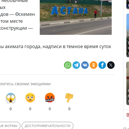
я необычные
рых
одов — Өскемен
этом месте
конструкции —
 акимата города, надписи в темное время суток
литесь своими эмоциями
0
0
0
0
В
НЫЕ ФОРМЫ
ДОСТОПРИМЕЧАТЕЛЬНОСТИ
О 