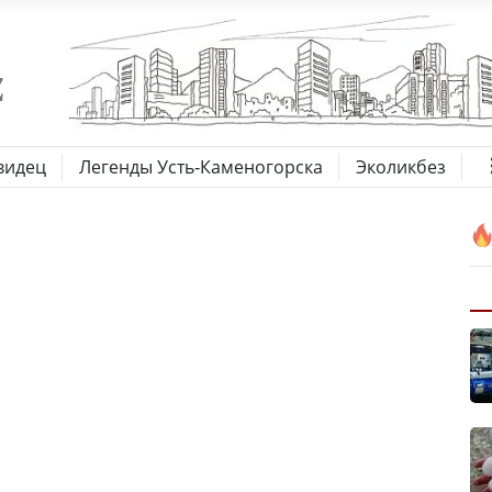
видец
Легенды Усть-Каменогорска
Эколикбез