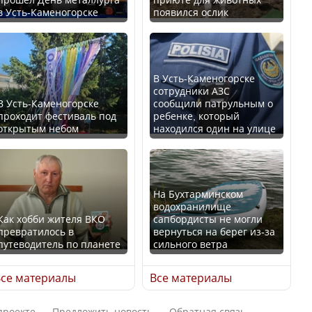
в Усть-Каменогорске
появился ослик
Казахстан возглавил
В России введены
рейтинг благополучия
дополнительные
среди стран Центральной
ограничения для
Азии
казахстанских прав
В Усть-Каменогорске
сотрудники АЗС
В Усть-Каменогорске
сообщили патрульным о
проходит фестиваль под
ребенке, который
открытым небом
находился один на улице
Будут ли представлены
Трамп официально
интересы регионов в
вступил в должность
Курултае?
президента США
На Бухтарминском
водохранилище
Как хобби жителя ВКО
сапбордисты не могли
превратилось в
вернуться на берег из-за
путеводитель по планете
сильного ветра
Ең төменгі жалақы,
Луну признали объектом
алимент, экология: жеті
культурного наследия,
се материалы
Все материалы
партия сайлаушылармен
находящегося под
нені талқылап жатыр?
угрозой исчезновения
проекте
Предложить новость
Обратная связь