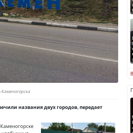
В
ь-Каменогорска
вечили названия двух городов, передает
ь-Каменогорске