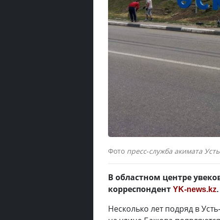
Фото
пресс-служба акимата Уст
В областном центре увеко
корреспондент
YK-news.kz
.
Несколько лет подряд в Уст