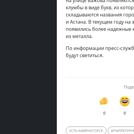
на улице Бажова появляютс
клумбы в виде букв, из кото
складываются названия гор
и Астана. В текущем году на 
появились более надежные 
из металла.
По информации пресс-службы
будут светиться.
Поде
0
0
УСТЬ-КАМЕНОГОРСК
АРХИТЕКТУР