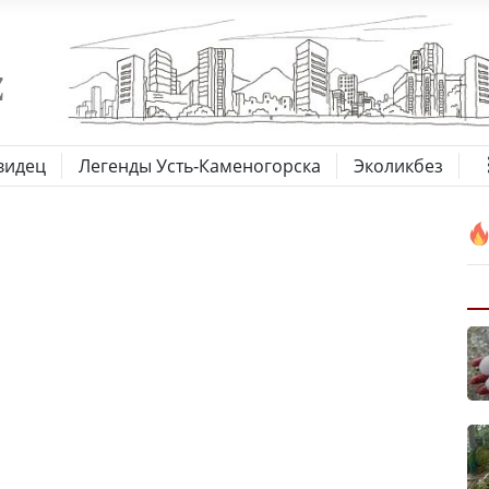
видец
Легенды Усть-Каменогорска
Эколикбез