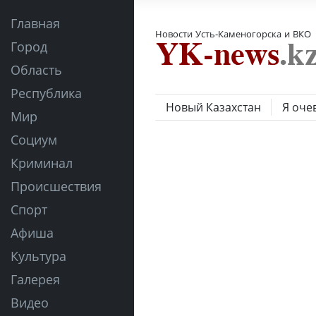
Главная
Новости Усть-Каменогорска и ВКО
Город
Область
Республика
Новый Казахстан
Я оче
Мир
Социум
Криминал
Происшествия
Спорт
Афиша
Культура
Галерея
Видео