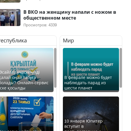
В ВКО на женщину напали с ножом в
общественном месте
Просмотров: 4339
Республика
Мир
Өсайлау учаскеңізді
қалай оңай табуға
В феврале можно будет
болады? Онлайн-сервис
наблюдать парад из
іске қосылды
шести планет
10 января Юпитер
вступит в