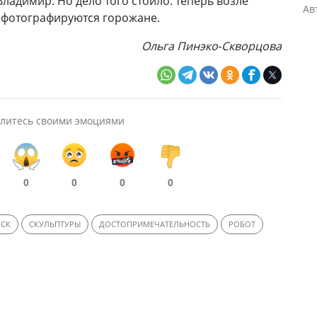
ладимир. Но дело того стоило: теперь возле
Ав
 фотографируются горожане.
Ольга Пинэко-Скворцова
литесь своими эмоциями
0
0
0
0
РСК
СКУЛЬПТУРЫ
ДОСТОПРИМЕЧАТЕЛЬНОСТЬ
РОБОТ