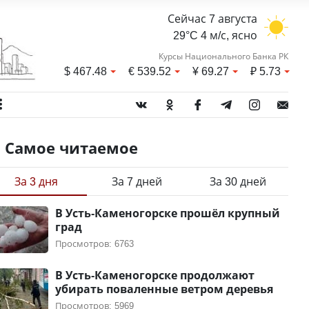
Сейчас 7 августа
29°C 4 м/с, ясно
Курсы Национального Банка РК
$
467.48
€
539.52
¥
69.27
₽
5.73
Самое читаемое
За 3 дня
За 7 дней
За 30 дней
В Усть-Каменогорске прошёл крупный
град
Просмотров: 6763
В Усть-Каменогорске продолжают
убирать поваленные ветром деревья
Просмотров: 5969