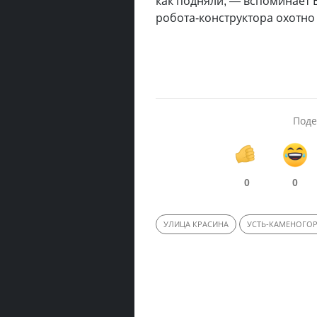
как подняли, — вспоминает В
робота-конструктора охотно
Поде
0
0
УЛИЦА КРАСИНА
УСТЬ-КАМЕНОГО