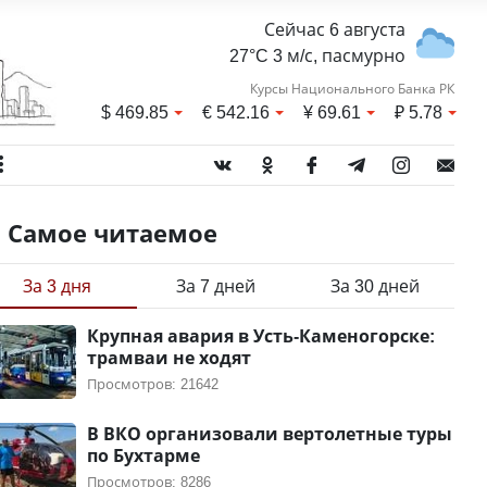
Сейчас 6 августа
27°C 3 м/с, пасмурно
Курсы Национального Банка РК
$
469.85
€
542.16
¥
69.61
₽
5.78
Самое читаемое
За 3 дня
За 7 дней
За 30 дней
Крупная авария в Усть-Каменогорске:
трамваи не ходят
Просмотров: 21642
В ВКО организовали вертолетные туры
по Бухтарме
Просмотров: 8286