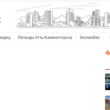
видец
Легенды Усть-Каменогорска
Эколикбез