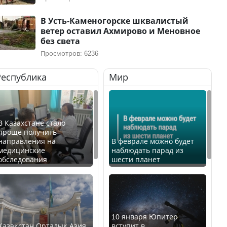
В Усть-Каменогорске шквалистый
ветер оставил Ахмирово и Меновное
без света
Просмотров: 6236
Республика
Мир
В Казахстане стало
проще получить
направления на
В феврале можно будет
медицинские
наблюдать парад из
обследования
шести планет
10 января Юпитер
Қазақстан Орталық Азия
вступит в