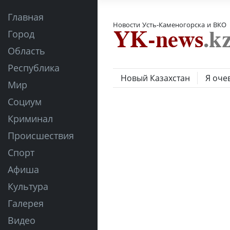
Главная
Новости Усть-Каменогорска и ВКО
Город
Область
Республика
Новый Казахстан
Я оче
Мир
Социум
Криминал
Происшествия
Спорт
Афиша
Культура
Галерея
Видео