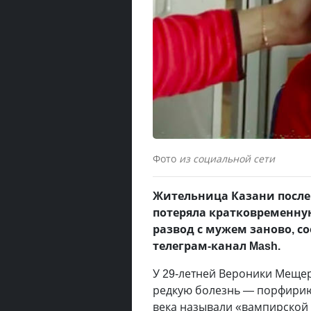
Фото
из социальной сети
Жительница Казани после
потеряла кратковременную
развод с мужем заново, с
телеграм-канал Mash.
У 29-летней Вероники Меще
редкую болезнь — порфирию
века называли «вампирской 