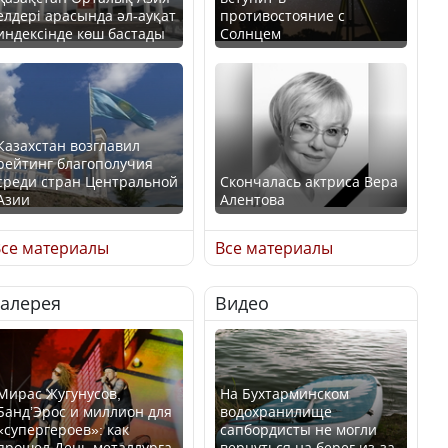
елдері арасында әл-ауқат
противостояние с
индексінде көш бастады
Солнцем
Казахстан возглавил
рейтинг благополучия
среди стран Центральной
Скончалась актриса Вера
Азии
Алентова
се материалы
Все материалы
Галерея
Видео
В РФ вынесен заочный
Будут ли представлены
приговор по уголовному
интересы регионов в
делу об убийстве Игоря
Курултае?
Талькова
Мирас Жугунусов,
На Бухтарминском
Банд’Эрос и миллион для
водохранилище
«супергероев»: как
сапбордисты не могли
прошел День металлурга
вернуться на берег из-за