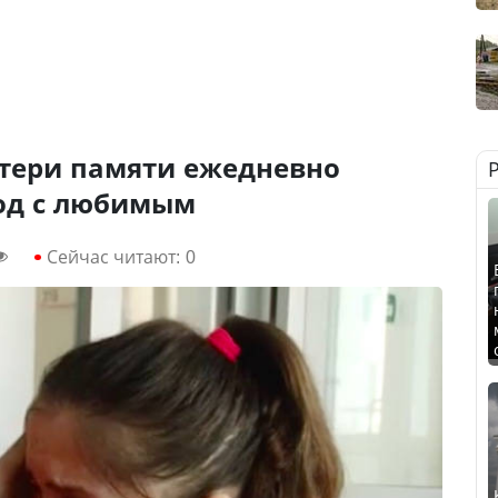
отери памяти ежедневно
од с любимым
Сейчас читают:
0