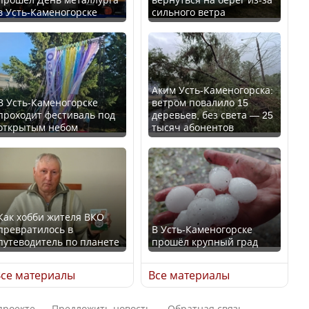
в Усть-Каменогорске
сильного ветра
Ең төменгі жалақы,
В России введены
алимент, экология: жеті
дополнительные
партия сайлаушылармен
ограничения для
нені талқылап жатыр?
казахстанских прав
Аким Усть-Каменогорска:
В Усть-Каменогорске
ветром повалило 15
проходит фестиваль под
деревьев, без света — 25
Минимальная зарплата,
открытым небом
тысяч абонентов
алименты, экология — о
чем говорят с
Трамп официально
избирателями
вступил в должность
представители партий
президента США
Как хобби жителя ВКО
превратилось в
В Усть-Каменогорске
путеводитель по планете
прошёл крупный град
Луну признали объектом
Министр рассказал, из
культурного наследия,
се материалы
Все материалы
чего делают колбасу в
находящегося под
Казахстане
угрозой исчезновения
проекте
Предложить новость
Обратная связь