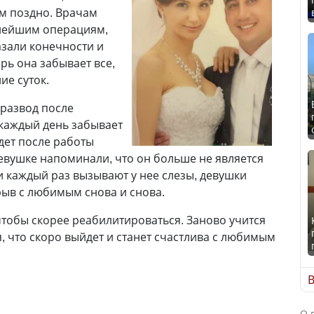
м поздно. Врачам
нейшим операциям,
азали конечности и
ерь она забывает все,
ние суток.
развод после
каждый день забывает
идет после работы
девушке напоминали, что он больше не является
 каждый раз вызывают у нее слезы, девушки
ыв с любимым снова и снова.
чтобы скорее реабилитироваться. Заново учится
я, что скоро выйдет и станет счастлива с любимым
В
О 