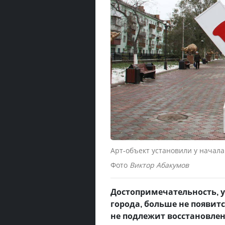
Арт-объект установили у начала
Фото
Виктор Абакумов
Достопримечательность, у
города, больше не появит
не подлежит восстановле