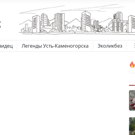
видец
Легенды Усть-Каменогорска
Эколикбез