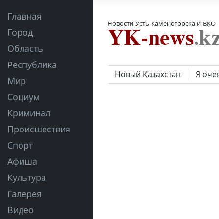
Главная
Новости Усть-Каменогорска и ВКО
Город
Область
Республика
Новый Казахстан
Я оче
Мир
Социум
Криминал
Происшествия
Спорт
Афиша
Культура
Галерея
Видео