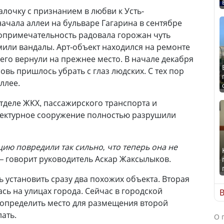
лочку с признанием в любви к Усть-
начала аллеи на бульваре Гагарина в сентябре
опримечательность радовала горожан чуть
или вандалы. Арт-объект находился на ремонте
его вернули на прежнее место. В начале декабря
вь пришлось убрать с глаз людских. С тех пор
ллее.
тделе ЖКХ, пассажирского транспорта и
тектурное сооружение полностью разрушили
цию повредили так сильно, что теперь она не
—
говорит руководитель Аскар Жаксылыков.
 установить сразу два похожих объекта. Вторая
ась на улицах города. Сейчас в городской
В
 определить место для размещения второй
лать.
О 