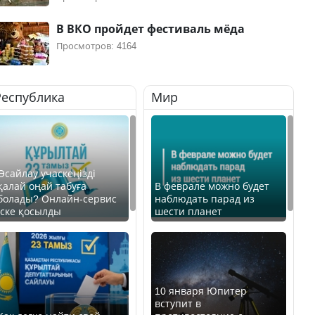
В ВКО пройдет фестиваль мёда
Просмотров: 4164
Республика
Мир
Өсайлау учаскеңізді
қалай оңай табуға
В феврале можно будет
болады? Онлайн-сервис
наблюдать парад из
іске қосылды
шести планет
10 января Юпитер
вступит в