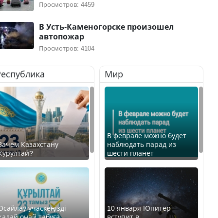
Просмотров: 4459
В Усть-Каменогорске произошел
автопожар
Просмотров: 4104
Республика
Мир
В феврале можно будет
Зачем Казахстану
наблюдать парад из
Курултай?
шести планет
Өсайлау учаскеңізді
10 января Юпитер
қалай оңай табуға
вступит в