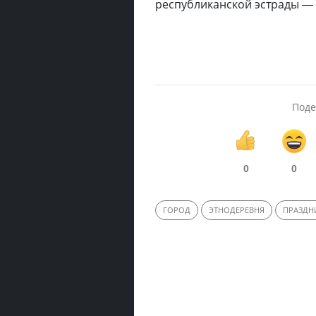
республиканской эстрады —
Поде
0
0
ГОРОД
ЭТНОДЕРЕВНЯ
ПРАЗДН