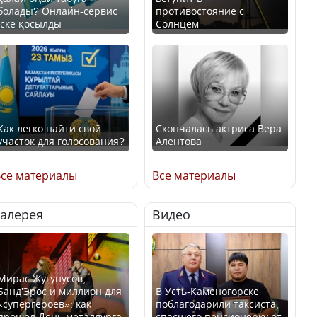
болады? Онлайн-сервис
противостояние с
іске қосылды
Солнцем
Как легко найти свой
Скончалась актриса Вера
участок для голосования?
Алентова
се материалы
Все материалы
Галерея
Видео
Минтруда назвало
В РФ вынесен заочный
отрасли с самыми
приговор по уголовному
высокими зарплатными
делу об убийстве Игоря
предложениями
Талькова
Мирас Жугунусов,
Банд’Эрос и миллион для
В Усть-Каменогорске
«супергероев»: как
поблагодарили таксиста,
прошел День металлурга
спасшего пенсионерку от