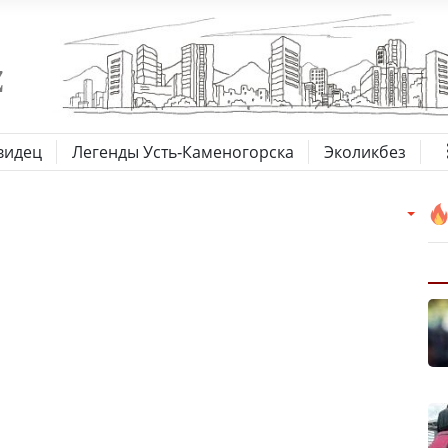
видец
Легенды Усть-Каменогорска
Эколикбез