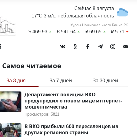
Сейчас 8 августа
17°C 3 м/с, небольшая облачность
Курсы Национального Банка РК
$
469.93
€
541.64
¥
69.65
₽
5.71
Самое читаемое
За 3 дня
За 7 дней
За 30 дней
Департамент полиции ВКО
предупредил о новом виде интернет-
мошенничества
Просмотров: 5821
В ВКО прибыли 600 переселенцев из
других регионов страны