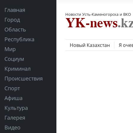
Главная
Новости Усть-Каменогорска и ВКО
Город
Область
Республика
Новый Казахстан
Я оче
Мир
Социум
Криминал
Происшествия
Спорт
Афиша
Культура
Галерея
Видео