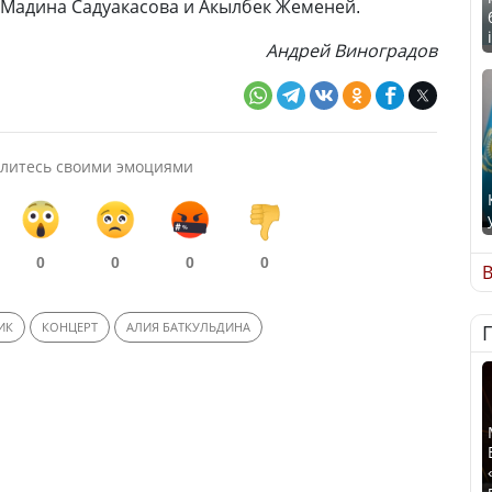
 Мадина Садуакасова и Акылбек Жеменей.
Андрей Виноградов
литесь своими эмоциями
0
0
0
0
В
ИК
КОНЦЕРТ
АЛИЯ БАТКУЛЬДИНА