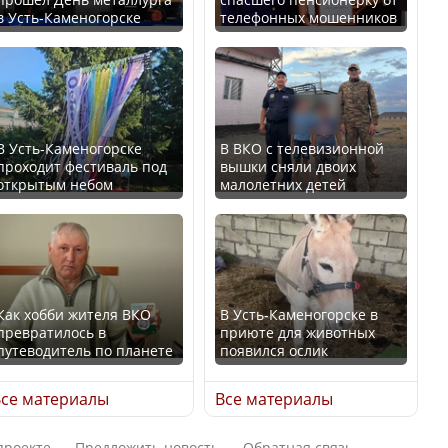
в Усть-Каменогорске
телефонных мошенников
Искусственный интеллект
В России введены
официально включили в
дополнительные
школьную программу
ограничения для
Казахстана
казахстанских прав
В Усть-Каменогорске
В ВКО с телевизионной
проходит фестиваль под
вышки сняли двоих
В Казахстане стало
открытым небом
малолетних детей
проще получить
направления на
Трамп официально
медицинские
вступил в должность
обследования
президента США
Как хобби жителя ВКО
В Усть-Каменогорске в
превратилось в
приюте для животных
путеводитель по планете
появился ослик
Луну признали объектом
Қазақстан Орталық Азия
культурного наследия,
се материалы
Все материалы
елдері арасында әл-ауқат
находящегося под
индексінде көш бастады
угрозой исчезновения
проекте
Предложить новость
Обратная связь