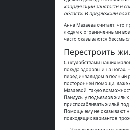
координации занятости и с
области. И предложили войт
Анна Мазаева считает, что 
людям с ограниченными воз
часто оказываются бессмысл
Перестроить жи
С неудобствами наших мало
покуда здоровы и на ногах. 
перед инвалидом в полный р
посторонней помощи, даже е
Мазаевой, такую возможност
Пандусы у подъездов жилых 
приспосабливать жильё под
Помощь ему не оказывают ни
подходящих вариантов прож
—
У меня квартира на перво