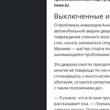
news.kz.
Выключенные и
О проблемах инвалидов Анна
автомобильной аварии девуш
повреждения спинного мозга
стен, начать заниматься сп
Мазаева — мастер спорта по
занимающейся проблемами 
Эта девушка смогла преодол
многие её товарищи по несч
столкнувшись с многочисле
обитания, остаются заперты
с таким положением дел.
—
Я узнала, что в Астане п
рассказывает она. —
Поехала
сделала доклад. Потом меня