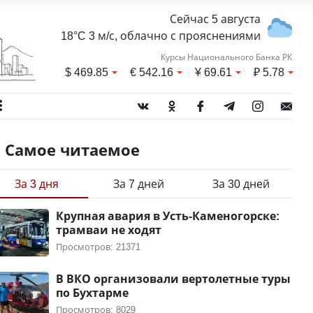
Сейчас 5 августа
18°C 3 м/с, облачно с прояснениями
Курсы Национального Банка РК
$
469.85
€
542.16
¥
69.61
₽
5.78
Самое читаемое
За 3 дня
За 7 дней
За 30 дней
Крупная авария в Усть-Каменогорске:
трамваи не ходят
Просмотров: 21371
В ВКО организовали вертолетные туры
по Бухтарме
Просмотров: 8029