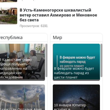
В Усть-Каменогорске шквалистый
ветер оставил Ахмирово и Меновное
без света
Просмотров: 6191
Республика
Мир
В Казахстане стало
проще получить
направления на
В феврале можно будет
медицинские
наблюдать парад из
обследования
шести планет
10 января Юпитер
Қазақстан Орталық Азия
вступит в