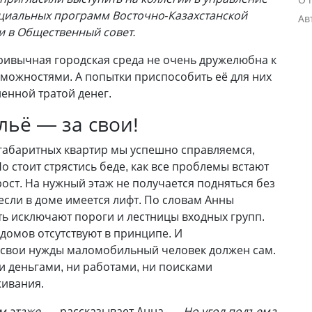
оциальных программ Восточно-Казахстанской
Ав
и в Общественный совет.
привычная городская среда не очень дружелюбна к
можностями. А попытки приспособить её для них
енной тратой денег.
льё — за свои!
габаритных квартир мы успешно справляемся,
Но стоит стрястись беде, как все проблемы встают
ост. На нужный этаж не получается подняться без
сли в доме имеется лифт. По словам Анны
ь исключают пороги и лестницы входных групп.
домов отсутствуют в принципе. И
 свои нужды маломобильный человек должен сам.
 деньгами, ни работами, ни поисками
ивания.
м этаже, —
рассказывает Анна.
— Но угол подъема