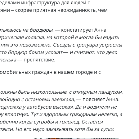
пределами инфраструктура для людей с
ми – скорее приятная неожиданность, чем
натыкаюсь на бордюры, —
констатирует Анна
трическая коляска, на которой я могла бы ездить
а них это невозможно. Съезды с тротуара устроены
сто бордюр боком уложат — и считают, что дело
упенька —
препятствие.
омобильных граждан в нашем городе и с
.
должны быть низкопольные, с откидным пандусом,
вободно с остановки заезжала,
— поясняет Анна.
одножка у автобусов высокая. Да и водители не
у вплотную. Тут и здоровым гражданам нелегко, а
обенно когда сугробы и гололёд. Остаётся
кси. Но его надо заказывать хотя бы за сутки.