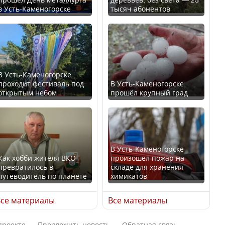
в Усть-Каменогорске
тысяч абонентов
Ең төменгі жалақы,
В России введены
алимент, экология: жеті
дополнительные
партия сайлаушылармен
ограничения для
нені талқылап жатыр?
казахстанских прав
В Усть-Каменогорске
проходит фестиваль под
В Усть-Каменогорске
Минимальная зарплата,
открытым небом
прошёл крупный град
алименты, экология — о
чем говорят с
Трамп официально
избирателями
вступил в должность
представители партий
президента США
В Усть-Каменогорске
Как хобби жителя ВКО
произошел пожар на
превратилось в
складе для хранения
путеводитель по планете
химикатов
Луну признали объектом
Министр рассказал, из
культурного наследия,
се материалы
Все материалы
чего делают колбасу в
находящегося под
Казахстане
угрозой исчезновения
проекте
Предложить новость
Обратная связь