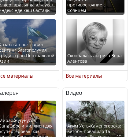
елдері арасында әл-ауқат
противостояние с
индексінде көш бастады
Солнцем
Казахстан возглавил
рейтинг благополучия
среди стран Центральной
Скончалась актриса Вера
Азии
Алентова
се материалы
Все материалы
Галерея
Видео
В РФ вынесен заочный
Будут ли представлены
приговор по уголовному
интересы регионов в
делу об убийстве Игоря
Курултае?
Талькова
Мирас Жугунусов,
Банд’Эрос и миллион для
Аким Усть-Каменогорска:
«супергероев»: как
ветром повалило 15
прошел День металлурга
деревьев, без света — 25