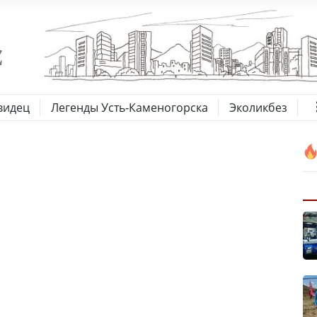
видец
Легенды Усть-Каменогорска
Эколикбез