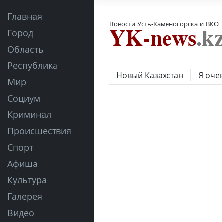
Главная
Новости Усть-Каменогорска и ВКО
Город
Область
Республика
Новый Казахстан
Я оче
Мир
Социум
Криминал
Происшествия
Спорт
Афиша
Культура
Галерея
Видео