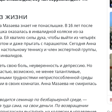
з жизни
 Мазаева знает не понаслышке. В 16 лет после
ка оказалась в инвалидной коляске из-за
. Ей хватило силы духа, чтобы выйти из четырёх
ортом и даже прыгать с парашютом. Сегодня Анна
 настольному теннису и член экспертной группы,
инвалидов.
еть свою боль, неуверенность и депрессию. Но
астью, возможно, не менее талантливые,
нными трудностями неприспособленной среды
ми в своих комнатах. Анна Мазаева не смирилась
роводится семинар по безбарьерной среде, —
В
 туда сама, на свои деньги. По возвращении
 пригласили выступить на коллегии в управление
О 