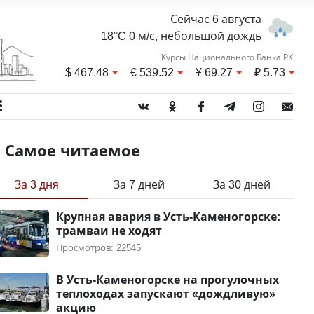
Сейчас 6 августа
18°C 0 м/с, небольшой дождь
Курсы Национального Банка РК
$
467.48
€
539.52
¥
69.27
₽
5.73
Самое читаемое
За 3 дня
За 7 дней
За 30 дней
Крупная авария в Усть-Каменогорске:
трамваи не ходят
Просмотров: 22545
В Усть-Каменогорске на прогулочных
теплоходах запускают «дождливую»
акцию