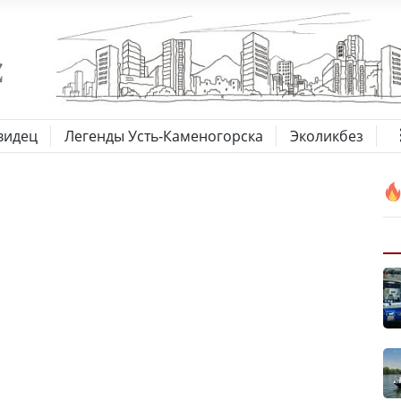
видец
Легенды Усть-Каменогорска
Эколикбез