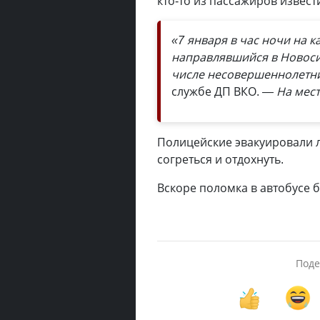
кто-то из пассажиров извес
«7 января в час ночи на к
направлявшийся в Новосиб
числе несовершеннолетни
службе ДП ВКО.
— На мест
Полицейские эвакуировали 
согреться и отдохнуть.
Вскоре поломка в автобусе б
Поде