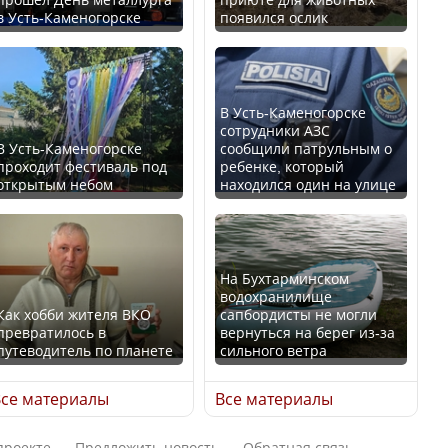
в Усть-Каменогорске
появился ослик
Казахстан возглавил
В России введены
рейтинг благополучия
дополнительные
среди стран Центральной
ограничения для
Азии
казахстанских прав
В Усть-Каменогорске
сотрудники АЗС
В Усть-Каменогорске
сообщили патрульным о
проходит фестиваль под
ребенке, который
открытым небом
находился один на улице
Будут ли представлены
Трамп официально
интересы регионов в
вступил в должность
Курултае?
президента США
На Бухтарминском
водохранилище
Как хобби жителя ВКО
сапбордисты не могли
превратилось в
вернуться на берег из-за
путеводитель по планете
сильного ветра
Ең төменгі жалақы,
Луну признали объектом
алимент, экология: жеті
культурного наследия,
се материалы
Все материалы
партия сайлаушылармен
находящегося под
нені талқылап жатыр?
угрозой исчезновения
проекте
Предложить новость
Обратная связь