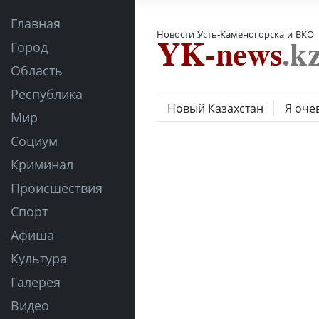
Главная
Новости Усть-Каменогорска и ВКО
Город
Область
Республика
Новый Казахстан
Я оче
Мир
Социум
Криминал
Происшествия
Спорт
Афиша
Культура
Галерея
Видео