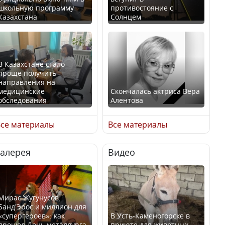
школьную программу
противостояние с
Казахстана
Солнцем
В Казахстане стало
проще получить
направления на
медицинские
Скончалась актриса Вера
обследования
Алентова
се материалы
Все материалы
Галерея
Видео
В РФ вынесен заочный
Қазақстан Орталық Азия
приговор по уголовному
елдері арасында әл-ауқат
делу об убийстве Игоря
индексінде көш бастады
Талькова
Мирас Жугунусов,
Банд’Эрос и миллион для
«супергероев»: как
В Усть-Каменогорске в
прошел День металлурга
приюте для животных