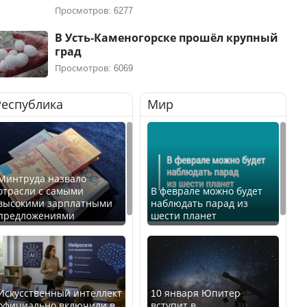
Просмотров: 6277
В Усть-Каменогорске прошёл крупный
град
Просмотров: 6069
Республика
Мир
Минтруда назвало
отрасли с самыми
В феврале можно будет
высокими зарплатными
наблюдать парад из
предложениями
шести планет
Искусственный интеллект
10 января Юпитер
официально включили в
вступит в