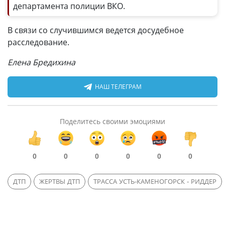
департамента полиции ВКО.
В связи со случившимся ведется досудебное
расследование.
Елена Бредихина
НАШ ТЕЛЕГРАМ
Поделитесь своими эмоциями
0
0
0
0
0
0
ДТП
ЖЕРТВЫ ДТП
ТРАССА УСТЬ-КАМЕНОГОРСК - РИДДЕР