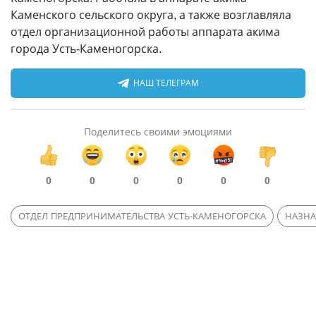
Каменского сельского округа, а также возглавляла
отдел организационной работы аппарата акима
города Усть-Каменогорска.
НАШ ТЕЛЕГРАМ
Поделитесь своими эмоциями
0
0
0
0
0
0
ОТДЕЛ ПРЕДПРИНИМАТЕЛЬСТВА УСТЬ-КАМЕНОГОРСКА
НАЗНА