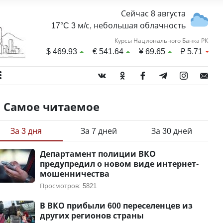
Сейчас 8 августа
17°C 3 м/с, небольшая облачность
Курсы Национального Банка РК
$
469.93
€
541.64
¥
69.65
₽
5.71
Самое читаемое
За 3 дня
За 7 дней
За 30 дней
Департамент полиции ВКО
предупредил о новом виде интернет-
мошенничества
Просмотров: 5821
В ВКО прибыли 600 переселенцев из
других регионов страны