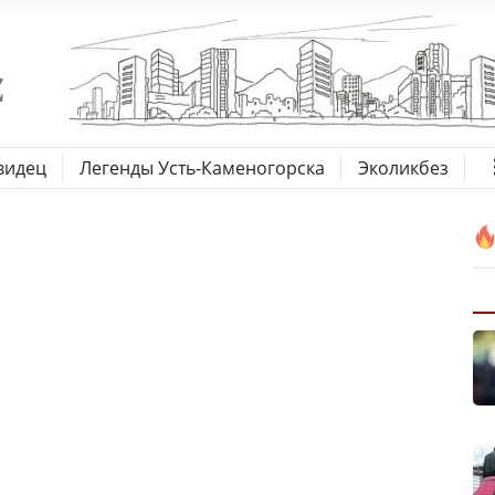
видец
Легенды Усть-Каменогорска
Эколикбез