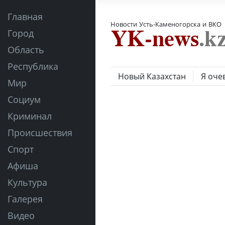
Главная
Новости Усть-Каменогорска и ВКО
Город
Область
Республика
Новый Казахстан
Я оче
Мир
Социум
Криминал
Происшествия
Спорт
Афиша
Культура
Галерея
Видео