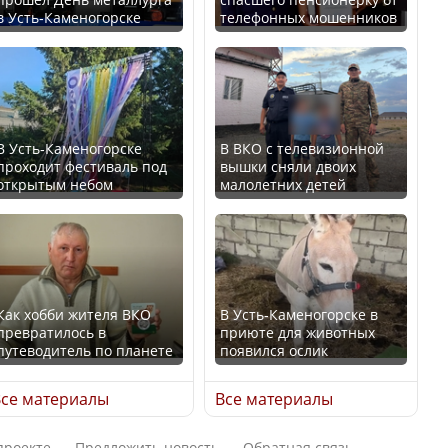
в Усть-Каменогорске
телефонных мошенников
Искусственный интеллект
В России введены
официально включили в
дополнительные
школьную программу
ограничения для
Казахстана
казахстанских прав
В Усть-Каменогорске
В ВКО с телевизионной
проходит фестиваль под
вышки сняли двоих
В Казахстане стало
открытым небом
малолетних детей
проще получить
направления на
Трамп официально
медицинские
вступил в должность
обследования
президента США
Как хобби жителя ВКО
В Усть-Каменогорске в
превратилось в
приюте для животных
путеводитель по планете
появился ослик
Луну признали объектом
Қазақстан Орталық Азия
культурного наследия,
се материалы
Все материалы
елдері арасында әл-ауқат
находящегося под
индексінде көш бастады
угрозой исчезновения
проекте
Предложить новость
Обратная связь