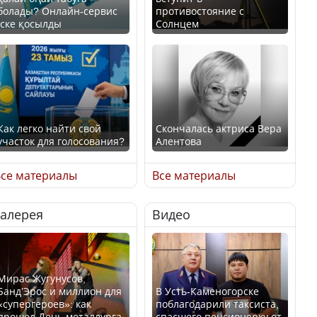
болады? Онлайн-сервис
противостояние с
іске қосылды
Солнцем
Как легко найти свой
Скончалась актриса Вера
участок для голосования?
Алентова
се материалы
Все материалы
Галерея
Видео
Минтруда назвало
В РФ вынесен заочный
отрасли с самыми
приговор по уголовному
высокими зарплатными
делу об убийстве Игоря
предложениями
Талькова
Мирас Жугунусов,
Банд’Эрос и миллион для
В Усть-Каменогорске
«супергероев»: как
поблагодарили таксиста,
прошел День металлурга
спасшего пенсионерку от