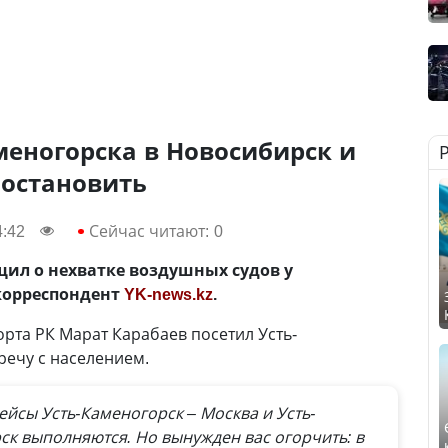
меногорска в Новосибирск и
иостановить
4:42
Сейчас читают:
0
ил о нехватке воздушных судов у
корреспондент
YK-news.kz
.
орта РК Марат Карабаев посетил Усть-
речу с населением.
йсы Усть-Каменогорск – Москва и Усть-
к выполняются. Но вынужден вас огорчить: в