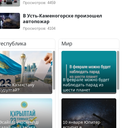
Просмотров: 4459
В Усть-Каменогорске произошел
автопожар
Просмотров: 4104
Республика
Мир
В феврале можно будет
Зачем Казахстану
наблюдать парад из
Курултай?
шести планет
Өсайлау учаскеңізді
10 января Юпитер
қалай оңай табуға
вступит в