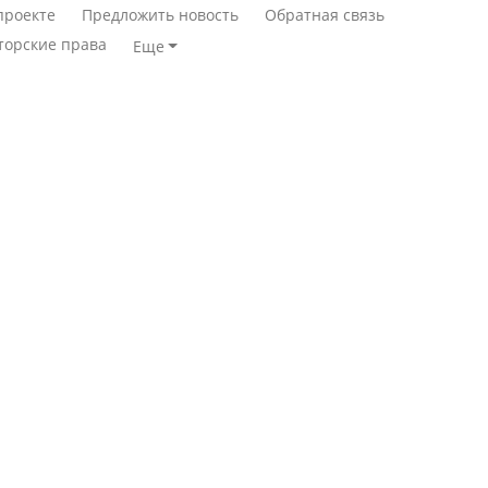
проекте
Предложить новость
Обратная связь
торские права
Еще
Станет ли
Қазақстан Орталық Азия
метапневмовирус
елдері арасында әл-ауқат
эпидемией, рассказали в
индексінде көш бастады
ВОЗ
Казахстан возглавил
Пассажирский самолет
рейтинг благополучия
потерпел крушение в
среди стран Центральной
Южной Корее, погибли
Азии
120 человек
Авиакатастрофа близ
Будут ли представлены
Актау: Путин принес