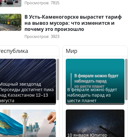
Просмотров: 7815
В Усть-Каменогорске вырастет тариф
на вывоз мусора: что изменится и
почему это произошло
Просмотров: 3923
Республика
Мир
Мощный звездопад
Персеиды достигнет пика
В феврале можно будет
над Казахстаном 12–13
наблюдать парад из
августа
шести планет
10 января Юпитер