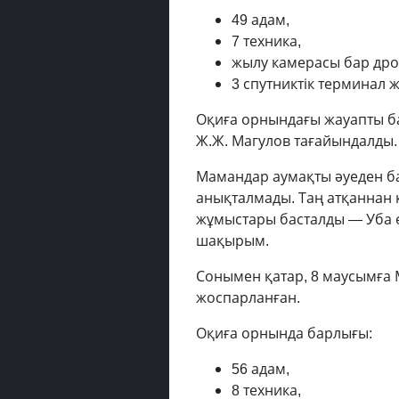
49 адам,
7 техника,
жылу камерасы бар дро
3 спутниктік терминал
Оқиға орнындағы жауапты 
Ж.Ж. Магулов тағайындалды.
Мамандар аумақты әуеден ба
анықталмады. Таң атқаннан ке
жұмыстары басталды — Уба ө
шақырым.
Сонымен қатар, 8 маусымға
жоспарланған.
Оқиға орнында барлығы:
56 адам,
8 техника,