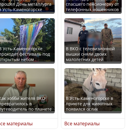
прошел День металлурга
спасшего пенсионерку от
в Усть-Каменогорске
телефонных мошенников
Минтруда назвало
В России введены
отрасли с самыми
дополнительные
высокими зарплатными
ограничения для
предложениями
казахстанских прав
В Усть-Каменогорске
В ВКО с телевизионной
проходит фестиваль под
вышки сняли двоих
открытым небом
малолетних детей
Искусственный интеллект
официально включили в
Трамп официально
школьную программу
вступил в должность
Казахстана
президента США
Как хобби жителя ВКО
В Усть-Каменогорске в
превратилось в
приюте для животных
В Казахстане стало
путеводитель по планете
появился ослик
проще получить
Луну признали объектом
направления на
культурного наследия,
се материалы
Все материалы
медицинские
находящегося под
обследования
угрозой исчезновения