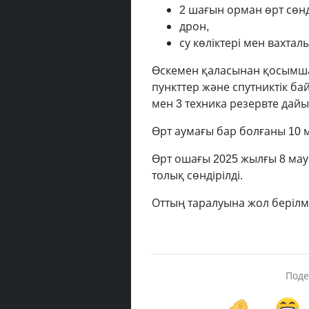
2 шағын орман өрт сөнд
дрон,
су көліктері мен вахталы
Өскемен қаласынан қосымша к
пункттер және спутниктік б
мен 3 техника резервте дайы
Өрт аумағы бар болғаны 10 м
Өрт ошағы 2025 жылғы 8 маус
толық сөндірілді.
Оттың таралуына жол берілм
Поде