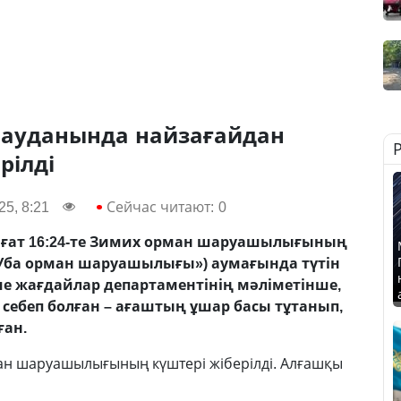
ауданында найзағайдан
рілді
5, 8:21
Сейчас читают:
0
ағат 16:24-те Зимих орман шаруашылығының
-Уба орман шаруашылығы») аумағында түтін
ше жағдайлар департаментінің мәліметінше,
себеп болған – ағаштың ұшар басы тұтанып,
ған.
н шаруашылығының күштері жіберілді. Алғашқы