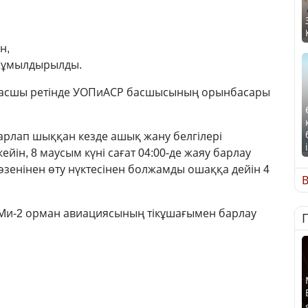
н,
 жұмылдырылды.
басшы ретінде УОПиАСР басшысының орынбасары
рлап шыққан кезде ашық жану белгілері
йін, 8 маусым күні сағат 04:00-де жаяу барлау
зенінен өту нүктесінен болжамды ошаққа дейін 4
В
 Ми-2 орман авиациясының тікұшағымен барлау