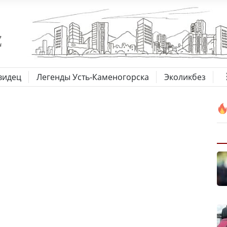
видец
Легенды Усть-Каменогорска
Эколикбез