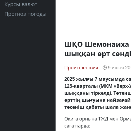
Курсы валют
Прогноз погоды
ШҚО Шемонаиха 
шыққан өрт сөнді
Происшествия
9 июня 202
2025 жылғы 7 маусымда с
125-кварталы (МКМ «Верх
шыққаны тіркелді. Төтен
өрттің шығуына найзағай 
төсеніш қабаты шала жан
Оқиға орнына ТЖД мен Орма
сағаттарда: