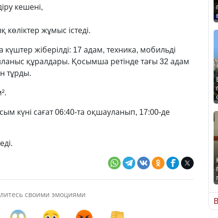
іру кешені,
қ көліктер жұмыс істеді.
үштер жіберілді: 17 адам, техника, мобильді
айланыс құралдары. Қосымша ретінде тағы 32 адам
н тұрды.
².
ым күні сағат 06:40-та оқшауланып, 17:00-де
еді.
литесь своими эмоциями
В