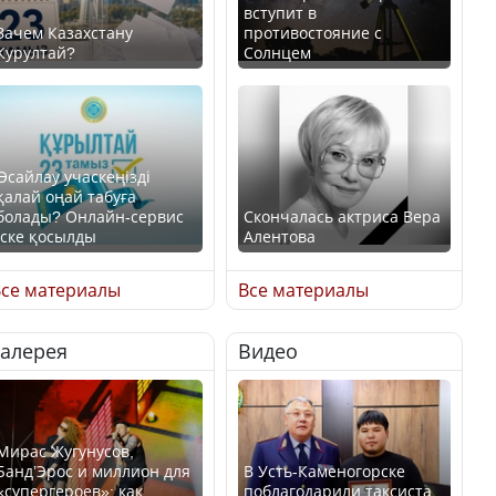
вступит в
Зачем Казахстану
противостояние с
Курултай?
Солнцем
Өсайлау учаскеңізді
қалай оңай табуға
болады? Онлайн-сервис
Скончалась актриса Вера
іске қосылды
Алентова
се материалы
Все материалы
Галерея
Видео
В РФ вынесен заочный
приговор по уголовному
Как легко найти свой
делу об убийстве Игоря
участок для голосования?
Талькова
Мирас Жугунусов,
Банд’Эрос и миллион для
В Усть-Каменогорске
«супергероев»: как
поблагодарили таксиста,