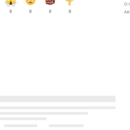
О 
0
0
0
0
Ав