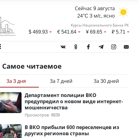
Сейчас 9 августа
24°C 3 м/с, ясно
Курсы Национального Банка РК
$
469.93
€
541.64
¥
69.65
₽
5.71
Самое читаемое
За 3 дня
За 7 дней
За 30 дней
Департамент полиции ВКО
предупредил о новом виде интернет-
мошенничества
Просмотров: 8839
В ВКО прибыли 600 переселенцев из
других регионов страны