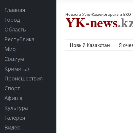
Главная
Новости Усть-Каменогорска и ВКО
Город
Область
Республика
Новый Казахстан
Я оче
Мир
Социум
Криминал
Происшествия
Спорт
Афиша
Культура
Галерея
Видео