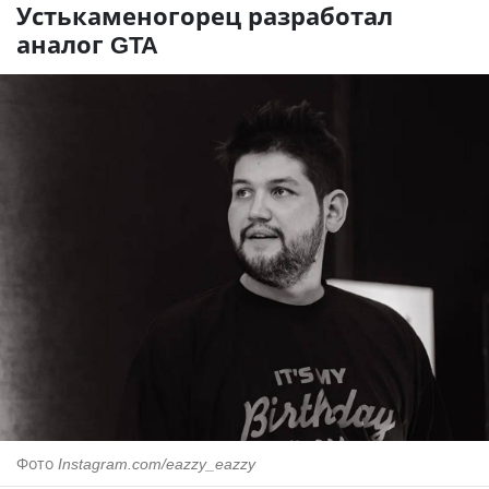
Устькаменогорец разработал
аналог GTA
Фото
Instagram.com/eazzy_eazzy