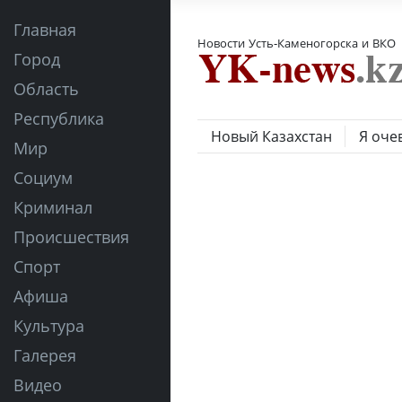
Главная
Новости Усть-Каменогорска и ВКО
Город
Область
Республика
Новый Казахстан
Я оче
Мир
Социум
Криминал
Происшествия
Спорт
Афиша
Культура
Галерея
Видео