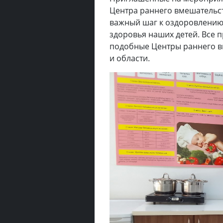
Центра раннего вмешательст
важный шаг к оздоровлению 
здоровья наших детей. Все 
подобные Центры раннего вм
и области.