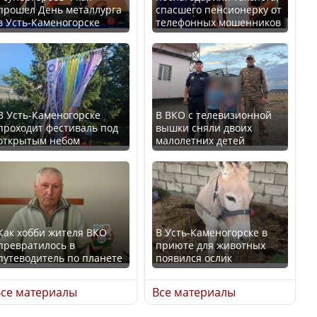
прошел День металлурга
спасшего пенсионерку от
в Усть-Каменогорске
телефонных мошенников
Минтруда назвало
В России введены
отрасли с самыми
дополнительные
высокими зарплатными
ограничения для
предложениями
казахстанских прав
В Усть-Каменогорске
В ВКО с телевизионной
проходит фестиваль под
вышки сняли двоих
открытым небом
малолетних детей
Искусственный интеллект
официально включили в
Трамп официально
школьную программу
вступил в должность
Казахстана
президента США
Как хобби жителя ВКО
В Усть-Каменогорске в
превратилось в
приюте для животных
В Казахстане стало
путеводитель по планете
появился ослик
проще получить
Луну признали объектом
направления на
культурного наследия,
се материалы
Все материалы
медицинские
находящегося под
обследования
угрозой исчезновения