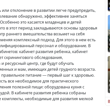
ь или отклонение в развитии легче предупредить,
болевание обнаружено, эффективнее заняться
 Особенно это касается младенцев и детей
что в этот период закладываются основы здоровья
нтр раннего вмешательства возьмет на себя
именяя комплексный подход. Для этого в нем есть
алифицированный персонал и оборудование. В
абинетов: кабинет развития ребенка, кабинет
ет скринингового обследования,
и ресурсный центр, где будут обучать
енных и мам, имеющих детей грудного возраста.
о правильное питание — первый шаг к здоровью.
 есть все необходимое для практического
ления полезной пищи: оборудована кухня с
судой. В кабинете развития ребенка собраны
е комплекты, необходимые для развития мелкой
В