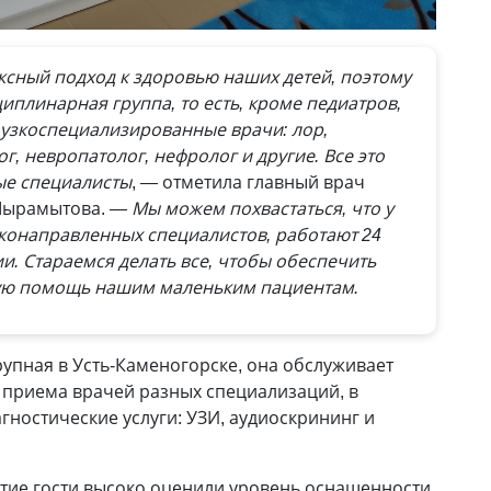
сный подход к здоровью наших детей, поэтому
иплинарная группа, то есть, кроме педиатров,
узкоспециализированные врачи: лор,
г, невропатолог, нефролог и другие. Все это
е специалисты
, — отметила главный врач
Мырамытова.
— Мы можем похвастаться, что у
зконаправленных специалистов, работают 24
и. Стараемся делать все, чтобы обеспечить
ую помощь нашим маленьким пациентам.
упная в Усть-Каменогорске, она обслуживает
е приема врачей разных специализаций, в
гностические услуги: УЗИ, аудиоскрининг и
ие гости высоко оценили уровень оснащенности