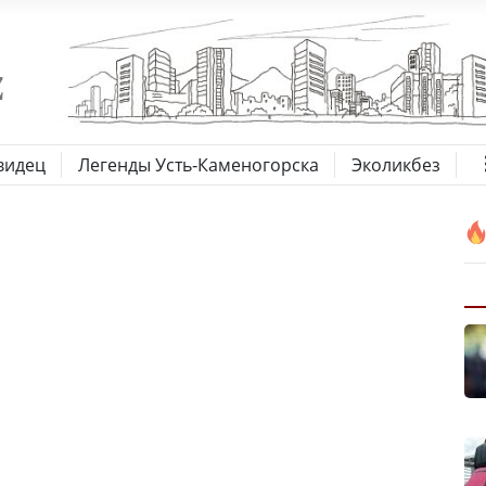
видец
Легенды Усть-Каменогорска
Эколикбез