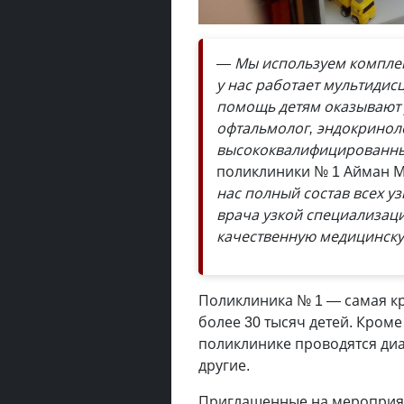
— Мы используем комплек
у нас работает мультидисц
помощь детям оказывают 
офтальмолог, эндокриноло
высококвалифицированны
поликлиники № 1 Айман 
нас полный состав всех у
врача узкой специализаци
качественную медицинск
Поликлиника № 1 — самая кр
более 30 тысяч детей. Кром
поликлинике проводятся диа
другие.
Приглашенные на мероприят