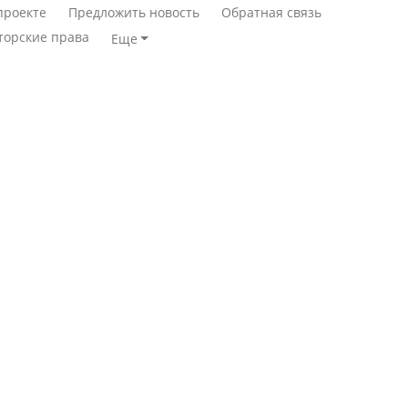
проекте
Предложить новость
Обратная связь
торские права
Еще
Станет ли
Қазақстан Орталық Азия
метапневмовирус
елдері арасында әл-ауқат
эпидемией, рассказали в
индексінде көш бастады
ВОЗ
Казахстан возглавил
Пассажирский самолет
рейтинг благополучия
потерпел крушение в
среди стран Центральной
Южной Корее, погибли
Азии
120 человек
Авиакатастрофа близ
Будут ли представлены
Актау: Путин принес