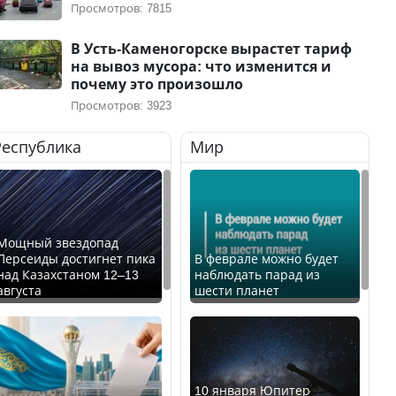
Просмотров: 7815
В Усть-Каменогорске вырастет тариф
на вывоз мусора: что изменится и
почему это произошло
Просмотров: 3923
Республика
Мир
Мощный звездопад
Персеиды достигнет пика
В феврале можно будет
над Казахстаном 12–13
наблюдать парад из
августа
шести планет
10 января Юпитер