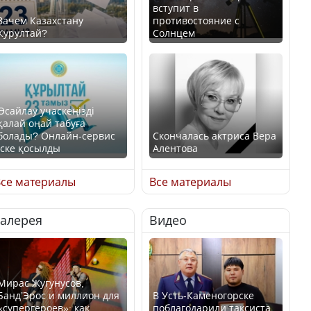
вступит в
Зачем Казахстану
противостояние с
Курултай?
Солнцем
Өсайлау учаскеңізді
қалай оңай табуға
болады? Онлайн-сервис
Скончалась актриса Вера
іске қосылды
Алентова
се материалы
Все материалы
Галерея
Видео
В РФ вынесен заочный
приговор по уголовному
Как легко найти свой
делу об убийстве Игоря
участок для голосования?
Талькова
Мирас Жугунусов,
Банд’Эрос и миллион для
В Усть-Каменогорске
«супергероев»: как
поблагодарили таксиста,