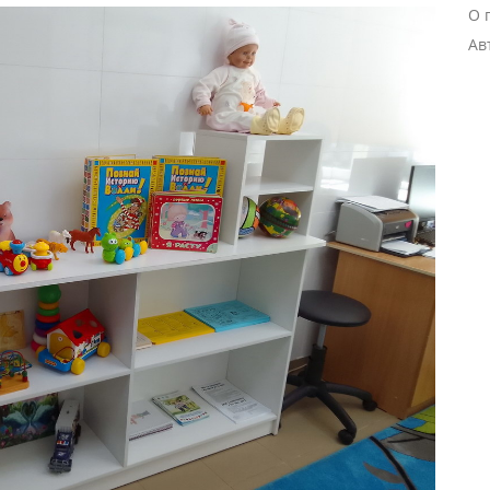
О 
Ав