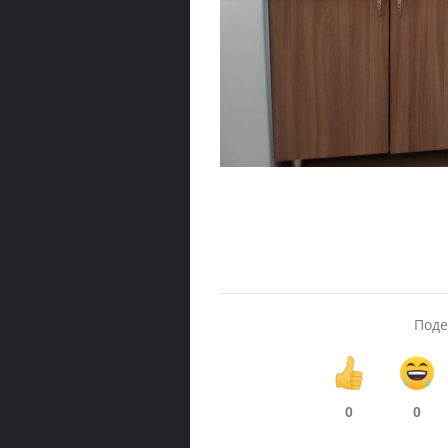
Поде
0
0