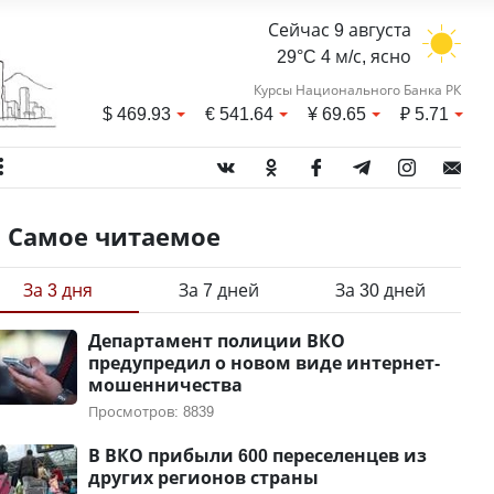
Сейчас 9 августа
29°C 4 м/с, ясно
Курсы Национального Банка РК
$
469.93
€
541.64
¥
69.65
₽
5.71
Самое читаемое
За 3 дня
За 7 дней
За 30 дней
Департамент полиции ВКО
предупредил о новом виде интернет-
мошенничества
Просмотров: 8839
В ВКО прибыли 600 переселенцев из
других регионов страны