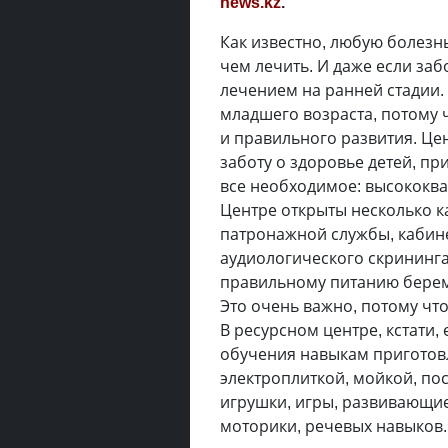
news.kz
.
Как известно, любую болезн
чем лечить. И даже если за
лечением на ранней стадии.
младшего возраста, потому 
и правильного развития. Це
заботу о здоровье детей, пр
все необходимое: высококв
Центре открыты несколько к
патронажной службы, кабин
аудиологического скрининга 
правильному питанию берем
Это очень важно, потому чт
В ресурсном центре, кстати,
обучения навыкам приготов
электроплиткой, мойкой, по
игрушки, игры, развивающи
моторики, речевых навыков.