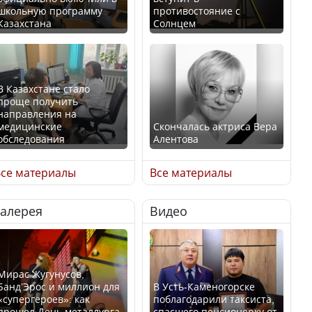
школьную программу
противостояние с
Казахстана
Солнцем
В Казахстане стало
проще получить
направления на
медицинские
Скончалась актриса Вера
обследования
Алентова
се материалы
Все материалы
Галерея
Видео
В РФ вынесен заочный
Қазақстан Орталық Азия
приговор по уголовному
елдері арасында әл-ауқат
делу об убийстве Игоря
индексінде көш бастады
Талькова
Мирас Жугунусов,
Банд’Эрос и миллион для
В Усть-Каменогорске
«супергероев»: как
поблагодарили таксиста,
прошел День металлурга
спасшего пенсионерку от