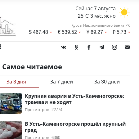
Сейчас 7 августа
25°C 3 м/с, ясно
Курсы Национального Банка РК
$
467.48
€
539.52
¥
69.27
₽
5.73
Самое читаемое
За 3 дня
За 7 дней
За 30 дней
Крупная авария в Усть-Каменогорске:
трамваи не ходят
Просмотров: 22774
В Усть-Каменогорске прошёл крупный
град
Просмотров: 6360