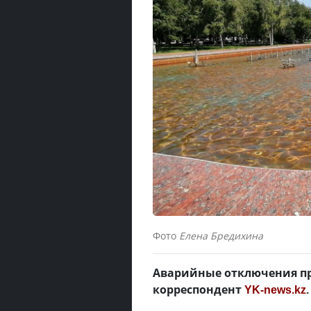
Фото
Елена Бредихина
Аварийные отключения про
корреспондент
YK-news.kz
.