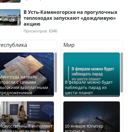
В Усть-Каменогорске на прогулочных
теплоходах запускают «дождливую»
акцию
Просмотров: 6346
Республика
Мир
Минтруда назвало
отрасли с самыми
В феврале можно будет
высокими зарплатными
наблюдать парад из
предложениями
шести планет
Искусственный интеллект
10 января Юпитер
официально включили в
вступит в