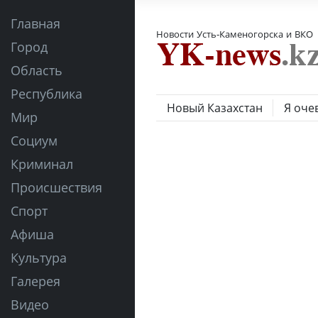
Главная
Новости Усть-Каменогорска и ВКО
Город
Область
Республика
Новый Казахстан
Я оче
Мир
Социум
Криминал
Происшествия
Спорт
Афиша
Культура
Галерея
Видео