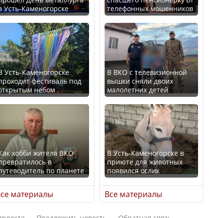
в Усть-Каменогорске
телефонных мошенников
Казахстан возглавил
В России введены
рейтинг благополучия
дополнительные
среди стран Центральной
ограничения для
Азии
казахстанских прав
В Усть-Каменогорске
В ВКО с телевизионной
проходит фестиваль под
вышки сняли двоих
открытым небом
малолетних детей
Будут ли представлены
Трамп официально
интересы регионов в
вступил в должность
Курултае?
президента США
Как хобби жителя ВКО
В Усть-Каменогорске в
превратилось в
приюте для животных
путеводитель по планете
появился ослик
Ең төменгі жалақы,
Луну признали объектом
алимент, экология: жеті
культурного наследия,
се материалы
Все материалы
партия сайлаушылармен
находящегося под
нені талқылап жатыр?
угрозой исчезновения
проекте
Предложить новость
Обратная связь