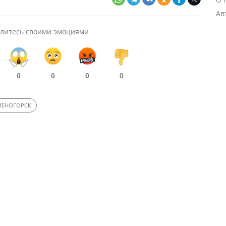
Ав
литесь своими эмоциями
0
0
0
0
МЕНОГОРСК