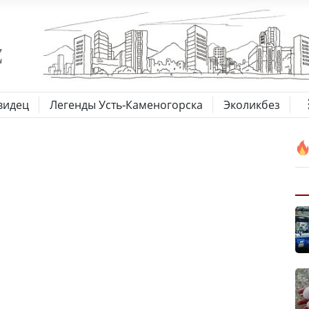
видец
Легенды Усть-Каменогорска
Эколикбез