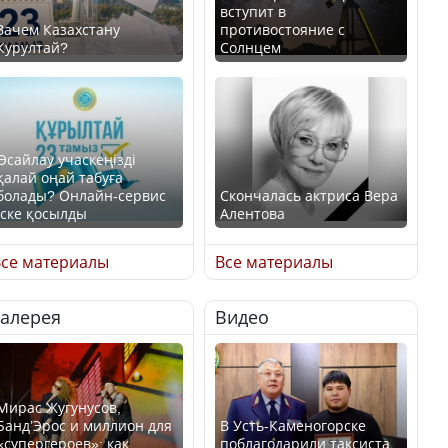
вступит в
Зачем Казахстану
противостояние с
Курултай?
Солнцем
Өсайлау учаскеңізді
қалай оңай табуға
болады? Онлайн-сервис
Скончалась актриса Вера
іске қосылды
Алентова
се материалы
Все материалы
Галерея
Видео
В РФ вынесен заочный
приговор по уголовному
Как легко найти свой
делу об убийстве Игоря
участок для голосования?
Талькова
Мирас Жугунусов,
Банд’Эрос и миллион для
В Усть-Каменогорске
«супергероев»: как
поблагодарили таксиста,