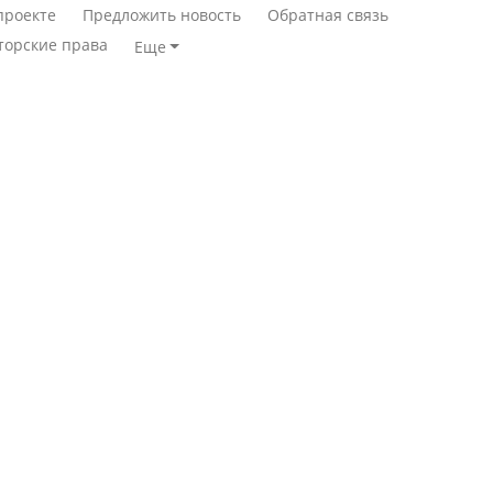
проекте
Предложить новость
Обратная связь
торские права
Еще
Станет ли
Қазақстан Орталық Азия
метапневмовирус
елдері арасында әл-ауқат
эпидемией, рассказали в
индексінде көш бастады
ВОЗ
Казахстан возглавил
Пассажирский самолет
рейтинг благополучия
потерпел крушение в
среди стран Центральной
Южной Корее, погибли
Азии
120 человек
Авиакатастрофа близ
Будут ли представлены
Актау: Путин принес