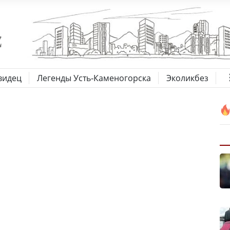
видец
Легенды Усть-Каменогорска
Эколикбез