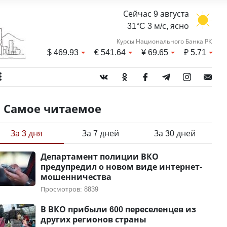
Сейчас 9 августа
31°C 3 м/с, ясно
Курсы Национального Банка РК
$
469.93
€
541.64
¥
69.65
₽
5.71
Самое читаемое
За 3 дня
За 7 дней
За 30 дней
Департамент полиции ВКО
предупредил о новом виде интернет-
мошенничества
Просмотров: 8839
В ВКО прибыли 600 переселенцев из
других регионов страны