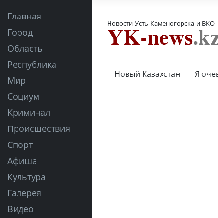
Главная
Новости Усть-Каменогорска и ВКО
Город
Область
Республика
Новый Казахстан
Я оче
Мир
Социум
Криминал
Происшествия
Спорт
Афиша
Культура
Галерея
Видео