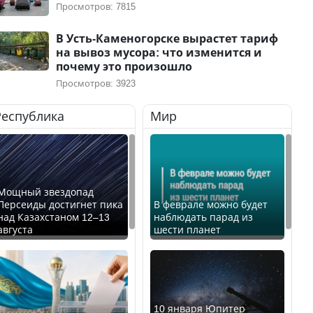
Просмотров: 7815
В Усть-Каменогорске вырастет тариф
на вывоз мусора: что изменится и
почему это произошло
Просмотров: 3923
Республика
Мир
Мощный звездопад
Персеиды достигнет пика
В феврале можно будет
над Казахстаном 12–13
наблюдать парад из
августа
шести планет
10 января Юпитер