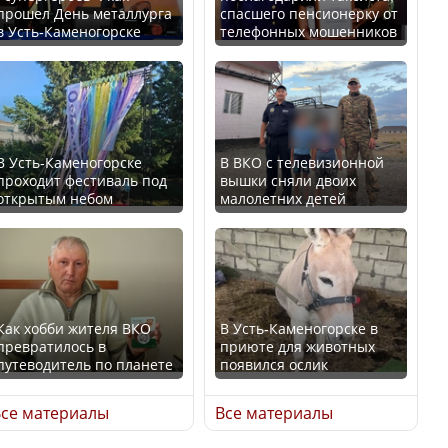
прошел День металлурга
спасшего пенсионерку от
в Усть-Каменогорске
телефонных мошенников
Минтруда назвало
В России введены
отрасли с самыми
дополнительные
высокими зарплатными
ограничения для
предложениями
казахстанских прав
В Усть-Каменогорске
В ВКО с телевизионной
проходит фестиваль под
вышки сняли двоих
открытым небом
малолетних детей
Искусственный интеллект
официально включили в
Трамп официально
школьную программу
вступил в должность
Казахстана
президента США
Как хобби жителя ВКО
В Усть-Каменогорске в
превратилось в
приюте для животных
В Казахстане стало
путеводитель по планете
появился ослик
проще получить
Луну признали объектом
направления на
культурного наследия,
се материалы
Все материалы
медицинские
находящегося под
обследования
угрозой исчезновения