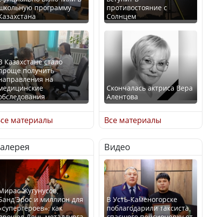
школьную программу
противостояние с
Казахстана
Солнцем
В Казахстане стало
проще получить
направления на
медицинские
Скончалась актриса Вера
обследования
Алентова
се материалы
Все материалы
Галерея
Видео
В РФ вынесен заочный
Қазақстан Орталық Азия
приговор по уголовному
елдері арасында әл-ауқат
делу об убийстве Игоря
индексінде көш бастады
Талькова
Мирас Жугунусов,
Банд’Эрос и миллион для
В Усть-Каменогорске
«супергероев»: как
поблагодарили таксиста,
прошел День металлурга
спасшего пенсионерку от