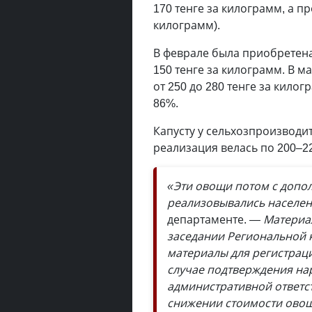
170 тенге за килограмм, а пр
килограмм).
В феврале была приобретена
150 тенге за килограмм. В м
от 250 до 280 тенге за килог
86%.
Капусту у сельхозпроизводит
реализация велась по 200–22
«Эти овощи потом с допо
реализовывались населен
департаменте.
— Материа
заседании Региональной к
материалы для регистрац
случае подтверждения на
административной ответст
снижении стоимости овощ