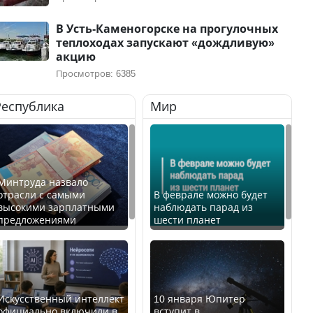
В Усть-Каменогорске на прогулочных
теплоходах запускают «дождливую»
акцию
Просмотров: 6385
Республика
Мир
Минтруда назвало
отрасли с самыми
В феврале можно будет
высокими зарплатными
наблюдать парад из
предложениями
шести планет
Искусственный интеллект
10 января Юпитер
официально включили в
вступит в