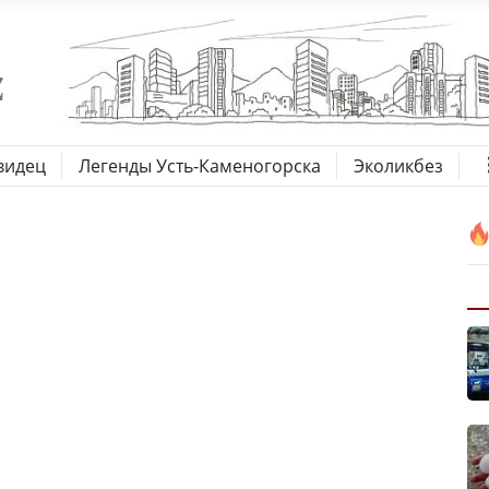
видец
Легенды Усть-Каменогорска
Эколикбез