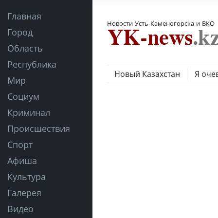
Главная
Новости Усть-Каменогорска и ВКО
Город
Область
Республика
Новый Казахстан
Я оче
Мир
Социум
Криминал
Происшествия
Спорт
Афиша
Культура
Галерея
Видео