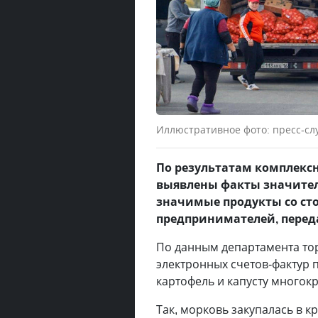
Иллюстративное фото: пресс-сл
По результатам комплекс
выявлены факты значител
значимые продукты со ст
предпринимателей, перед
По данным департамента тор
электронных счетов-фактур п
картофель и капусту много
Так, морковь закупалась в к