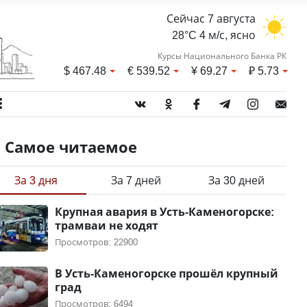
Сейчас 7 августа
28°C 4 м/с, ясно
Курсы Национального Банка РК
$
467.48
€
539.52
¥
69.27
₽
5.73
Самое читаемое
За 3 дня
За 7 дней
За 30 дней
Крупная авария в Усть-Каменогорске:
трамваи не ходят
Просмотров: 22900
В Усть-Каменогорске прошёл крупный
град
Просмотров: 6494