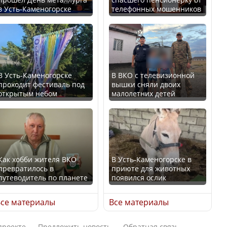
в Усть-Каменогорске
телефонных мошенников
Казахстан возглавил
В России введены
рейтинг благополучия
дополнительные
среди стран Центральной
ограничения для
Азии
казахстанских прав
В Усть-Каменогорске
В ВКО с телевизионной
проходит фестиваль под
вышки сняли двоих
открытым небом
малолетних детей
Будут ли представлены
Трамп официально
интересы регионов в
вступил в должность
Курултае?
президента США
Как хобби жителя ВКО
В Усть-Каменогорске в
превратилось в
приюте для животных
путеводитель по планете
появился ослик
Ең төменгі жалақы,
Луну признали объектом
алимент, экология: жеті
культурного наследия,
се материалы
Все материалы
партия сайлаушылармен
находящегося под
нені талқылап жатыр?
угрозой исчезновения
проекте
Предложить новость
Обратная связь