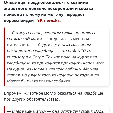
Очевидцы предположили, что хозяина
животного недавно похоронили и собака
приходит к нему на могилу, передает
корреспондент
YK-news.kz
.
— Я живу на даче, вечером гуляю по полю со
своими собаками
, — поделилась местная
жительница.
— Рядом с дачным массивом
расположено кладбище — это район 10-го
километра в Согре. Так как поле находится за
кладбищем, то приходится проходить через него.
На одной из могил я увидела собачку. Могила
старая, но рядом кого-то недавно похоронили.
Может быть это хозяин собачки…
Впрочем, животное могло оказаться на кладбище
при других обстоятельствах.
— Вчера иду и вижу — она опять там сидит. Воды