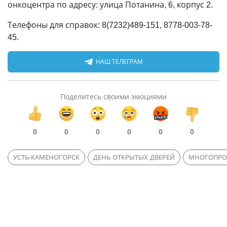
онкоцентра по адресу: улица Потанина, 6, корпус 2.
Телефоны для справок: 8(7232)489-151, 8778-003-78-
45.
НАШ ТЕЛЕГРАМ
Поделитесь своими эмоциями
0
0
0
0
0
0
УСТЬ-КАМЕНОГОРСК
ДЕНЬ ОТКРЫТЫХ ДВЕРЕЙ
МНОГОПРО