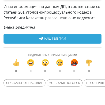
Иная информация, по данным ДП, в соответствии со
статьей 201 Уголовно-процессуального кодекса
Республики Казахстан разглашению не подлежит.
Елена Бредихина
НАШ ТЕЛЕГРАМ
Поделитесь своими эмоциями
0
0
0
0
0
0
СЕКСУАЛЬНОЕ НАСИЛИЕ
УСТЬ-КАМЕНОГОРСК
НЕСОВЕРШЕ