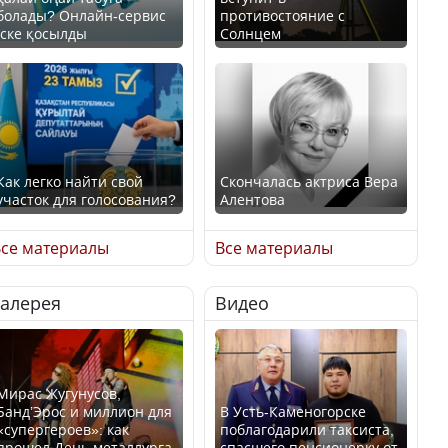
болады? Онлайн-сервис
противостояние с
іске қосылды
Солнцем
Как легко найти свой
Скончалась актриса Вера
участок для голосования?
Алентова
се материалы
Все материалы
Галерея
Видео
Минтруда назвало
В РФ вынесен заочный
отрасли с самыми
приговор по уголовному
высокими зарплатными
делу об убийстве Игоря
предложениями
Талькова
Мирас Жугунусов,
Банд’Эрос и миллион для
В Усть-Каменогорске
«супергероев»: как
поблагодарили таксиста,
прошел День металлурга
спасшего пенсионерку от