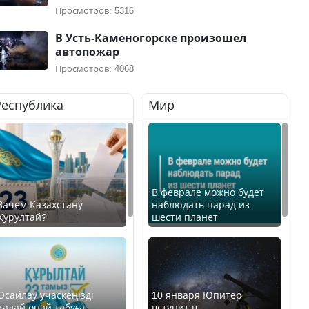
Просмотров: 5316
В Усть-Каменогорске произошел
автопожар
Просмотров: 4068
Республика
Мир
В феврале можно будет
Зачем Казахстану
наблюдать парад из
Курултай?
шести планет
Өсайлау учаскеңізді
10 января Юпитер
қалай оңай табуға
вступит в