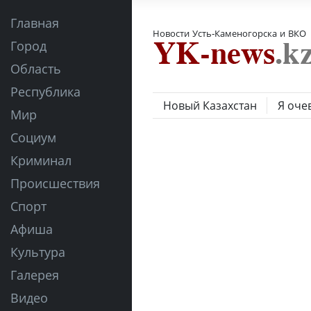
Главная
Новости Усть-Каменогорска и ВКО
Город
Область
Республика
Новый Казахстан
Я оче
Мир
Социум
Криминал
Происшествия
Спорт
Афиша
Культура
Галерея
Видео