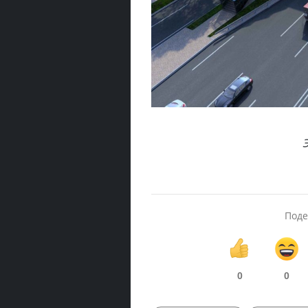
Поде
0
0