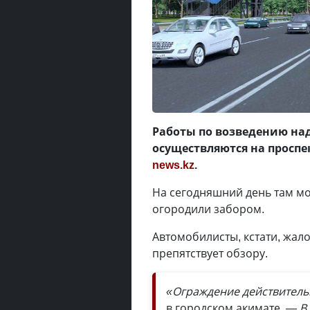
Работы по возведению на
осуществляются на проспе
news.kz
.
На сегодняшний день там м
огородили забором.
Автомобилисты, кстати, жало
препятствует обзору.
«Ограждение действитель
в городском акимате.
— В 