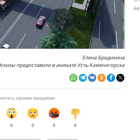
Ав
Елена Бредихина
Эскизы предоставили в акимате Усть-Каменогорска
литесь своими эмоциями
0
0
0
0