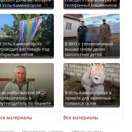
в Усть-Каменогорске
телефонных мошенников
Искусственный интеллект
В России введены
официально включили в
дополнительные
школьную программу
ограничения для
Казахстана
казахстанских прав
В Усть-Каменогорске
В ВКО с телевизионной
проходит фестиваль под
вышки сняли двоих
В Казахстане стало
открытым небом
малолетних детей
проще получить
направления на
Трамп официально
медицинские
вступил в должность
обследования
президента США
Как хобби жителя ВКО
В Усть-Каменогорске в
превратилось в
приюте для животных
путеводитель по планете
появился ослик
Луну признали объектом
Қазақстан Орталық Азия
культурного наследия,
се материалы
Все материалы
елдері арасында әл-ауқат
находящегося под
индексінде көш бастады
угрозой исчезновения
проекте
Предложить новость
Обратная связь