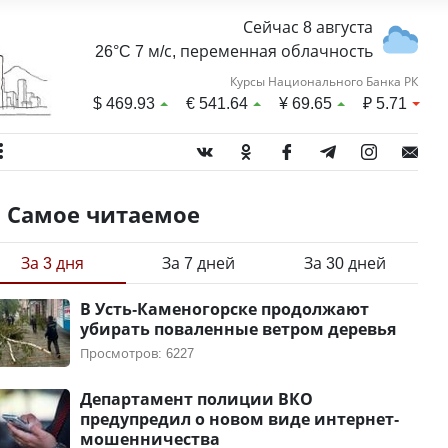
Сейчас 8 августа
26°C 7 м/с, переменная облачность
Курсы Национального Банка РК
$
469.93
€
541.64
¥
69.65
₽
5.71
Самое читаемое
За 3 дня
За 7 дней
За 30 дней
В Усть-Каменогорске продолжают
убирать поваленные ветром деревья
Просмотров: 6227
Департамент полиции ВКО
предупредил о новом виде интернет-
мошенничества