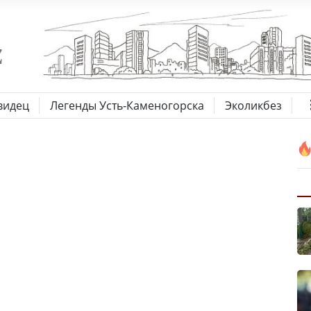
видец
Легенды Усть-Каменогорска
Эколикбез