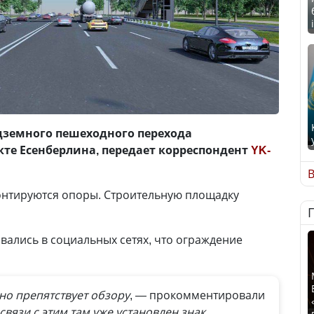
дземного пешеходного перехода
кте Есенберлина, передает корреспондент
YK-
В
онтируются опоры. Строительную площадку
вались в социальных сетях, что ограждение
но препятствует обзору
, — прокомментировали
связи с этим там уже установлен знак