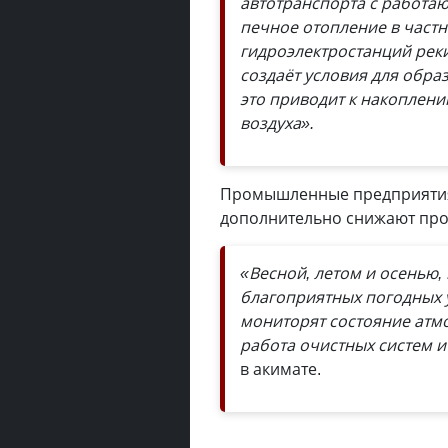
автотранспорта с работа
печное отопление в частно
гидроэлектростанций реки
создаёт условия для обра
это приводит к накоплен
воздуха».
Промышленные предприятия
дополнительно снижают про
«Весной, летом и осенью,
благоприятных погодных 
мониторят состояние атмо
работа очистных систем и
в акимате.