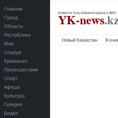
Главная
Новости Усть-Каменогорска и ВКО
Город
Область
Республика
Новый Казахстан
Я оче
Мир
Социум
Криминал
Происшествия
Спорт
Афиша
Культура
Галерея
Видео