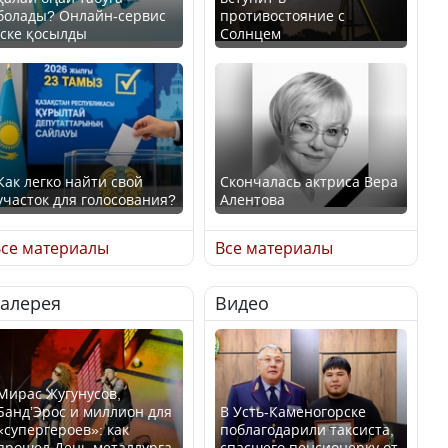
болады? Онлайн-сервис
противостояние с
іске қосылды
Солнцем
Как легко найти свой
Скончалась актриса Вера
участок для голосования?
Алентова
се материалы
Все материалы
Галерея
Видео
Минтруда назвало
В РФ вынесен заочный
отрасли с самыми
приговор по уголовному
высокими зарплатными
делу об убийстве Игоря
предложениями
Талькова
Мирас Жугунусов,
Банд’Эрос и миллион для
В Усть-Каменогорске
«супергероев»: как
поблагодарили таксиста,
прошел День металлурга
спасшего пенсионерку от