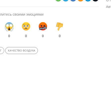
Ав
литесь своими эмоциями
0
0
0
0
Г
КАЧЕСТВО ВОЗДУХА