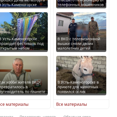
в Усть-Каменогорске
телефонных мошенников
Искусственный интеллект
В России введены
официально включили в
дополнительные
школьную программу
ограничения для
Казахстана
казахстанских прав
В Усть-Каменогорске
В ВКО с телевизионной
проходит фестиваль под
вышки сняли двоих
В Казахстане стало
открытым небом
малолетних детей
проще получить
направления на
Трамп официально
медицинские
вступил в должность
обследования
президента США
Как хобби жителя ВКО
В Усть-Каменогорске в
превратилось в
приюте для животных
путеводитель по планете
появился ослик
Луну признали объектом
Қазақстан Орталық Азия
культурного наследия,
се материалы
Все материалы
елдері арасында әл-ауқат
находящегося под
индексінде көш бастады
угрозой исчезновения
проекте
Предложить новость
Обратная связь