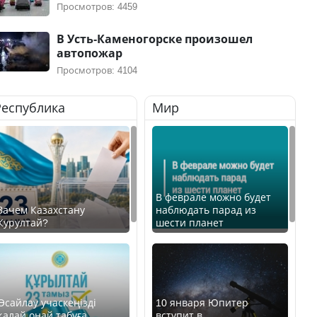
Просмотров: 4459
В Усть-Каменогорске произошел
автопожар
Просмотров: 4104
Республика
Мир
В феврале можно будет
Зачем Казахстану
наблюдать парад из
Курултай?
шести планет
Өсайлау учаскеңізді
10 января Юпитер
қалай оңай табуға
вступит в