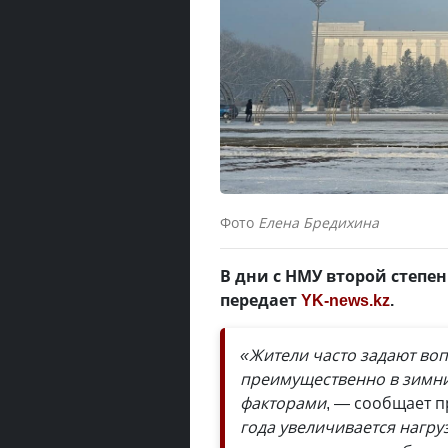
Фото
Елена Бредихина
В дни с НМУ второй степен
передает
YK-news.kz
.
«Жители часто задают воп
преимущественно в зимний
факторами
, — сообщает п
года увеличивается нагру