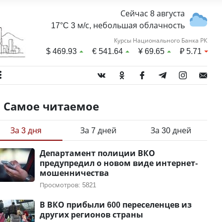
Сейчас 8 августа
17°C 3 м/с, небольшая облачность
Курсы Национального Банка РК
$
469.93
€
541.64
¥
69.65
₽
5.71
Самое читаемое
За 3 дня
За 7 дней
За 30 дней
Департамент полиции ВКО
предупредил о новом виде интернет-
мошенничества
Просмотров: 5821
В ВКО прибыли 600 переселенцев из
других регионов страны