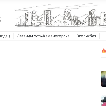
видец
Легенды Усть-Каменогорска
Эколикбез