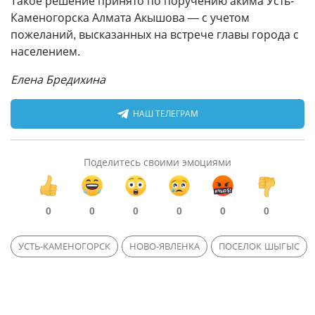
Такое решение принято по поручению акима Усть-
Каменогорска Алмата Акышова — с учетом
пожеланий, высказанных на встрече главы города с
населением.
Елена Бредихина
НАШ ТЕЛЕГРАМ
Поделитесь своими эмоциями
0
0
0
0
0
0
УСТЬ-КАМЕНОГОРСК
НОВО-ЯВЛЕНКА
ПОСЕЛОК ШЫГЫС