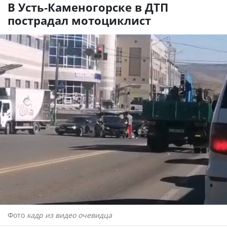
В Усть-Каменогорске в ДТП
пострадал мотоциклист
Фото
кадр из видео очевидца