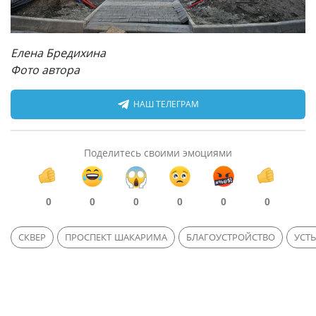
Елена Бредихина
Фото автора
НАШ ТЕЛЕГРАМ
Поделитесь своими эмоциями
0
0
0
0
0
0
СКВЕР
ПРОСПЕКТ ШАКАРИМА
БЛАГОУСТРОЙСТВО
УСТ