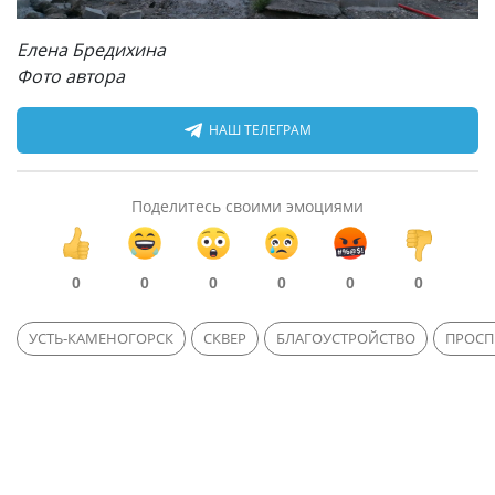
Елена Бредихина
Фото автора
НАШ ТЕЛЕГРАМ
Поделитесь своими эмоциями
0
0
0
0
0
0
УСТЬ-КАМЕНОГОРСК
СКВЕР
БЛАГОУСТРОЙСТВО
ПРОСП