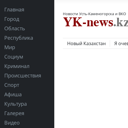
Главная
Новости Усть-Каменогорска и ВКО
Город
Область
Республика
Новый Казахстан
Я оче
Мир
Социум
Криминал
Происшествия
Спорт
Афиша
Культура
Галерея
Видео