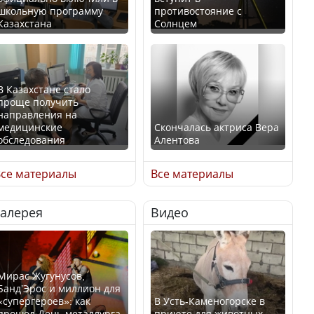
школьную программу
противостояние с
Казахстана
Солнцем
В Казахстане стало
проще получить
направления на
медицинские
Скончалась актриса Вера
обследования
Алентова
се материалы
Все материалы
Галерея
Видео
В РФ вынесен заочный
Қазақстан Орталық Азия
приговор по уголовному
елдері арасында әл-ауқат
делу об убийстве Игоря
индексінде көш бастады
Талькова
Мирас Жугунусов,
Банд’Эрос и миллион для
«супергероев»: как
В Усть-Каменогорске в
прошел День металлурга
приюте для животных