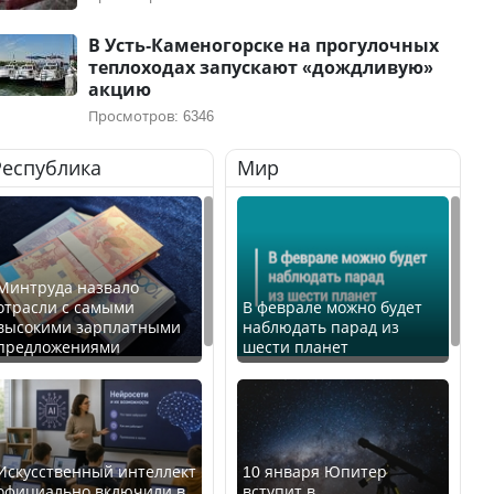
В Усть-Каменогорске на прогулочных
теплоходах запускают «дождливую»
акцию
Просмотров: 6346
Республика
Мир
Минтруда назвало
отрасли с самыми
В феврале можно будет
высокими зарплатными
наблюдать парад из
предложениями
шести планет
Искусственный интеллект
10 января Юпитер
официально включили в
вступит в