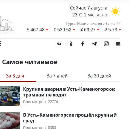
Сейчас 7 августа
23°C 1 м/с, ясно
Курсы Национального Банка РК
$
467.48
€
539.52
¥
69.27
₽
5.73
Самое читаемое
За 3 дня
За 7 дней
За 30 дней
Крупная авария в Усть-Каменогорске:
трамваи не ходят
Просмотров: 22774
В Усть-Каменогорске прошёл крупный
град
Просмотров: 6360