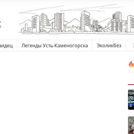
видец
Легенды Усть-Каменогорска
Эколикбез