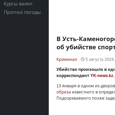
Курсы валют
Прогноз погоды
В Усть-Каменогор
об убийстве спор
Криминал
5 августа 2024,
Убийство произошло в одн
корреспондент
YK-news.kz
.
13 января в одном из дворо
обреза
известного в опреде
Подозреваемого позже задер