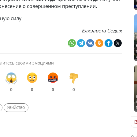
онесение о совершенном преступлении.
ную силу.
Елизавета Седых
литесь своими эмоциями
0
0
0
0
УБИЙСТВО
В
О 