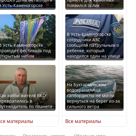
в Усть-Каменогорске
появился ослик
Казахстан возглавил
В России введены
рейтинг благополучия
дополнительные
среди стран Центральной
ограничения для
Азии
казахстанских прав
В Усть-Каменогорске
сотрудники АЗС
В Усть-Каменогорске
сообщили патрульным о
проходит фестиваль под
ребенке, который
открытым небом
находился один на улице
Будут ли представлены
Трамп официально
интересы регионов в
вступил в должность
Курултае?
президента США
На Бухтарминском
водохранилище
Как хобби жителя ВКО
сапбордисты не могли
превратилось в
вернуться на берег из-за
путеводитель по планете
сильного ветра
Ең төменгі жалақы,
Луну признали объектом
алимент, экология: жеті
культурного наследия,
се материалы
Все материалы
партия сайлаушылармен
находящегося под
нені талқылап жатыр?
угрозой исчезновения
проекте
Предложить новость
Обратная связь