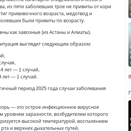
а, из пяти заболевших трое не привиты от кори
тиг прививочного возраста, медотвод и
болевших были привиты по возрасту.
ены как завозные (из Астаны и Алматы).
ситуация выглядит следующим образом:
ай,
 случая,
14 лет — 1 случай,
9 лет — 1 случай.
В
огичный период 2025 года случаи заболевания
корь — это острое инфекционное вирусное
м уровнем заразности, возбудителем которого
теризуется высокой температурой, воспалением
рта и верхних дыхательных путей,