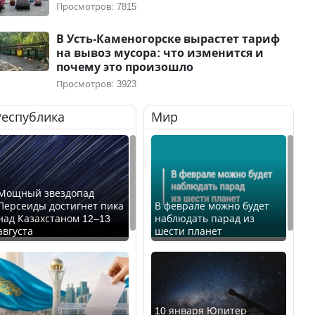
Просмотров: 7815
В Усть-Каменогорске вырастет тариф
на вывоз мусора: что изменится и
почему это произошло
Просмотров: 3923
Республика
Мир
Мощный звездопад
Персеиды достигнет пика
В феврале можно будет
над Казахстаном 12–13
наблюдать парад из
августа
шести планет
10 января Юпитер