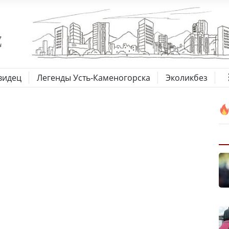
видец
Легенды Усть-Каменогорска
Эколикбез