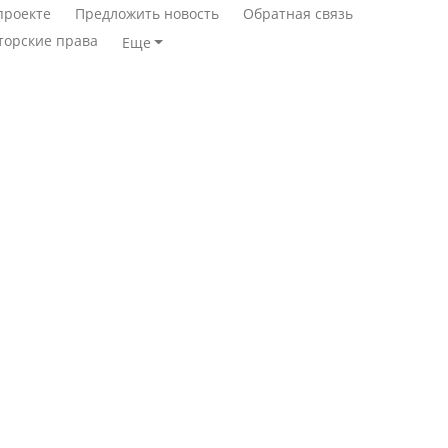
проекте
Предложить новость
Обратная связь
торские права
Еще
Станет ли
Қазақстан Орталық Азия
метапневмовирус
елдері арасында әл-ауқат
эпидемией, рассказали в
индексінде көш бастады
ВОЗ
Казахстан возглавил
Пассажирский самолет
рейтинг благополучия
потерпел крушение в
среди стран Центральной
Южной Корее, погибли
Азии
120 человек
Авиакатастрофа близ
Будут ли представлены
Актау: Путин принес