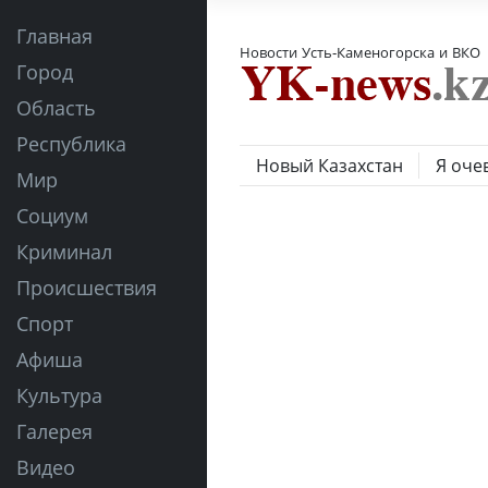
Главная
Новости Усть-Каменогорска и ВКО
Город
Область
Республика
Новый Казахстан
Я оче
Мир
Социум
Криминал
Происшествия
Спорт
Афиша
Культура
Галерея
Видео