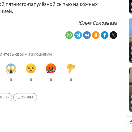
ой пятнисто-папулёзной сыпью на кожных
ацией.
Юлия Соловьева
литесь своими эмоциями
0
0
0
0
ЛЕЗНЬ
ЗДОРОВЬЕ
В