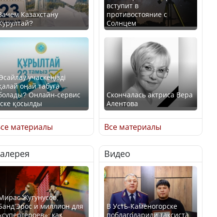
вступит в
Зачем Казахстану
противостояние с
Курултай?
Солнцем
Өсайлау учаскеңізді
қалай оңай табуға
болады? Онлайн-сервис
Скончалась актриса Вера
іске қосылды
Алентова
се материалы
Все материалы
Галерея
Видео
В РФ вынесен заочный
приговор по уголовному
Как легко найти свой
делу об убийстве Игоря
участок для голосования?
Талькова
Мирас Жугунусов,
Банд’Эрос и миллион для
В Усть-Каменогорске
«супергероев»: как
поблагодарили таксиста,