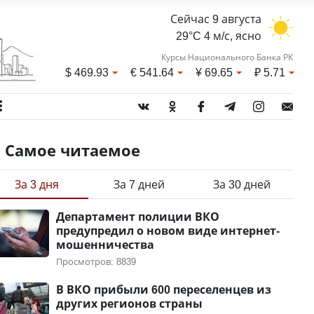
Сейчас 9 августа
29°C 4 м/с, ясно
Курсы Национального Банка РК
$
469.93
€
541.64
¥
69.65
₽
5.71
Самое читаемое
За 3 дня
За 7 дней
За 30 дней
Департамент полиции ВКО
предупредил о новом виде интернет-
мошенничества
Просмотров: 8839
В ВКО прибыли 600 переселенцев из
других регионов страны