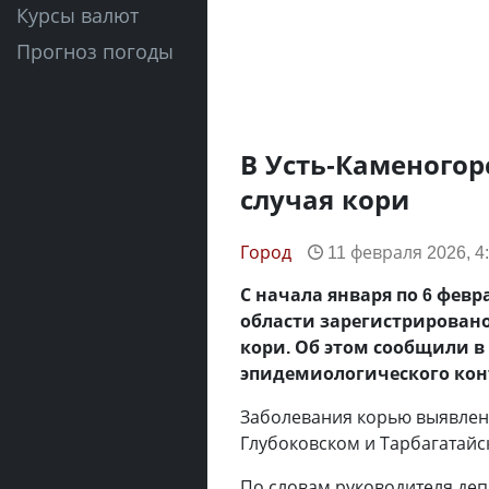
Курсы валют
Прогноз погоды
В Усть-Каменогор
случая кори
Город
11 февраля 2026, 4
С начала января по 6 фев
области зарегистрирован
кори. Об этом сообщили в
эпидемиологического кон
Заболевания корью выявлены 
Глубоковском и Тарбагатайск
По словам руководителя де