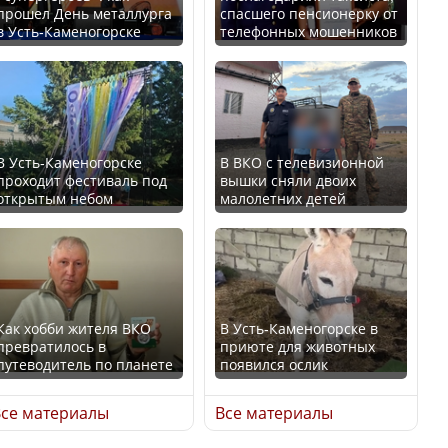
прошел День металлурга
спасшего пенсионерку от
в Усть-Каменогорске
телефонных мошенников
Минтруда назвало
В России введены
отрасли с самыми
дополнительные
высокими зарплатными
ограничения для
предложениями
казахстанских прав
В Усть-Каменогорске
В ВКО с телевизионной
проходит фестиваль под
вышки сняли двоих
открытым небом
малолетних детей
Искусственный интеллект
официально включили в
Трамп официально
школьную программу
вступил в должность
Казахстана
президента США
Как хобби жителя ВКО
В Усть-Каменогорске в
превратилось в
приюте для животных
В Казахстане стало
путеводитель по планете
появился ослик
проще получить
Луну признали объектом
направления на
культурного наследия,
се материалы
Все материалы
медицинские
находящегося под
обследования
угрозой исчезновения