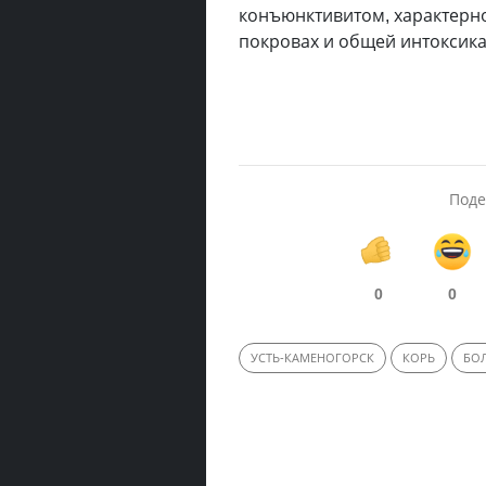
конъюнктивитом, характерн
покровах и общей интоксик
Поде
0
0
УСТЬ-КАМЕНОГОРСК
КОРЬ
БО