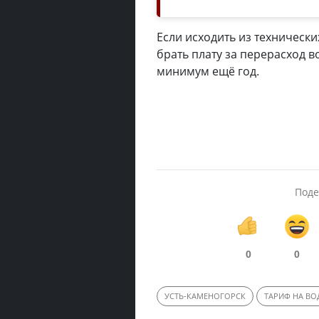
Если исходить из техническ
брать плату за перерасход в
минимум ещё год.
Поде
0
0
УСТЬ-КАМЕНОГОРСК
ТАРИФ НА ВО