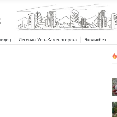
видец
Легенды Усть-Каменогорска
Эколикбез