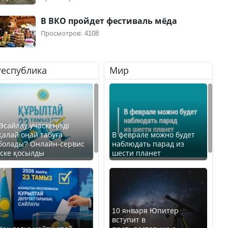
В ВКО пройдет фестиваль мёда
Просмотров: 4108
Республика
Мир
Өсайлау учаскеңізді
қалай оңай табуға
В феврале можно будет
болады? Онлайн-сервис
наблюдать парад из
іске қосылды
шести планет
10 января Юпитер
вступит в