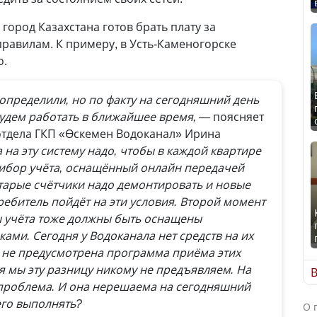
город Казахстана готов брать плату за
равилам. К примеру, в Усть-Каменогорске
о.
 определили, но по факту на сегодняшний день
будем работать в ближайшее время, —
поясняет
отдела ГКП «Өскемен Водоканал» Ирина
 на эту систему надо, чтобы в каждой квартире
ибор учёта, оснащённый онлайн передачей
старые счётчики надо демонтировать и новые
ребитель пойдёт на эти условия. Второй момент
учёта тоже должны быть оснащены
ми. Сегодня у Водоканала нет средств на их
е не предусмотрена программа приёма этих
ня мы эту разницу никому не предъявляем. На
В
 проблема. И она нерешаема на сегодняшний
 его выполнять?
О 