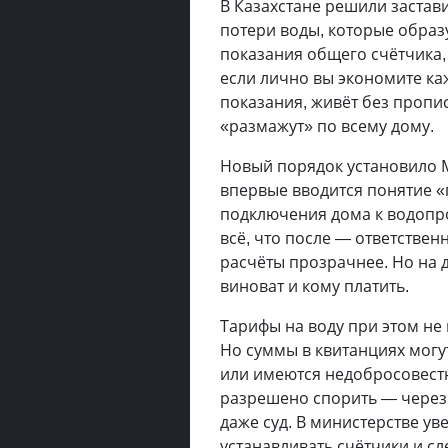
В Казахстане решили застав
потери воды, которые образу
показания общего счётчика,
если лично вы экономите каж
показания, живёт без пропи
«размажут» по всему дому.
Новый порядок установило 
впервые вводится понятие «г
подключения дома к водопр
всё, что после — ответстве
расчёты прозрачнее. Но на д
виноват и кому платить.
Тарифы на воду при этом не
Но суммы в квитанциях могу
или имеются недобросовестн
разрешено спорить — через
даже суд. В министерстве ув
устанавливать счётчики и сл