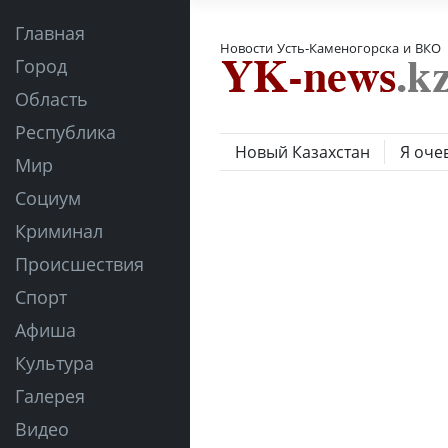
Главная
Новости Усть-Каменогорска и ВКО
Город
Область
Республика
Новый Казахстан
Я оче
Мир
Социум
Криминал
Происшествия
Спорт
Афиша
Культура
Галерея
Видео