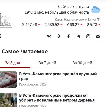
Сейчас 7 августа
19°C 1 м/с, небольшая облачность
Курсы Национального Банка РК
$
467.48
€
539.52
¥
69.27
₽
5.73
Самое читаемое
За 3 дня
За 7 дней
За 30 дней
В Усть-Каменогорске прошёл крупный
град
Просмотров: 6822
В Усть-Каменогорске продолжают
убирать поваленные ветром деревья
Просмотров: 6024