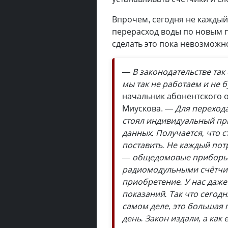
Впрочем, сегодня не каждый 
перерасход воды по новым п
сделать это пока невозможн
— В законодательстве так
мы так не работаем и не 
начальник абонентского 
Миускова.
— Для перехода
стоял индивидуальный пр
данных. Получается, что 
поставить. Не каждый пот
— общедомовые приборы 
радиомодульными счётчика
приобретение. У нас даж
показаний. Так что сегод
самом деле, это большая
день. Закон издали, а как