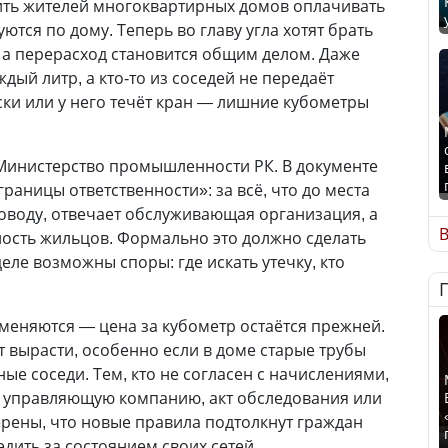
ить жителей многоквартирных домов оплачивать
ются по дому. Теперь во главу угла хотят брать
 а перерасход становится общим делом. Даже
дый литр, а кто-то из соседей не передаёт
ски или у него течёт кран — лишние кубометры
Министерство промышленности РК. В документе
раницы ответственности»: за всё, что до места
оводу, отвечает обслуживающая организация, а
В
нность жильцов. Формально это должно сделать
еле возможны споры: где искать утечку, кто
 меняются — цена за кубометр остаётся прежней.
т вырасти, особенно если в доме старые трубы
ые соседи. Тем, кто не согласен с начислениями,
 управляющую компанию, акт обследования или
ерены, что новые правила подтолкнут граждан
едить за состоянием своих сетей.