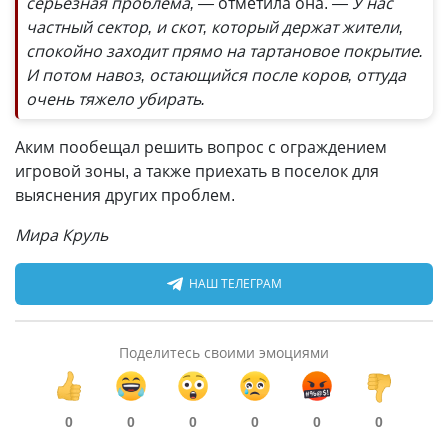
серьезная проблема, —
отметила она.
— У нас
частный сектор, и скот, который держат жители,
спокойно заходит прямо на тартановое покрытие.
И потом навоз, остающийся после коров, оттуда
очень тяжело убирать.
Аким пообещал решить вопрос с ограждением
игровой зоны, а также приехать в поселок для
выяснения других проблем.
Мира Круль
НАШ ТЕЛЕГРАМ
Поделитесь своими эмоциями
0
0
0
0
0
0