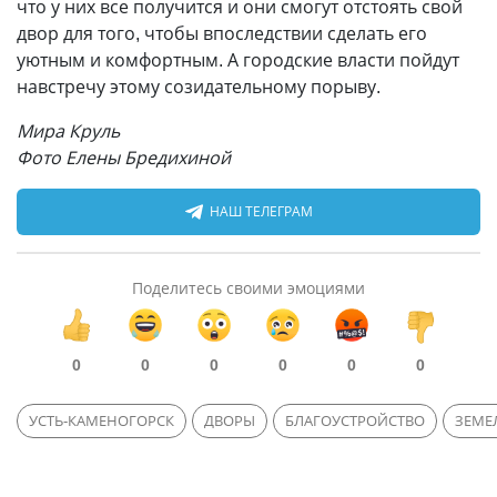
что у них все получится и они смогут отстоять свой
двор для того, чтобы впоследствии сделать его
уютным и комфортным. А городские власти пойдут
навстречу этому созидательному порыву.
Мира Круль
Фото Елены Бредихиной
НАШ ТЕЛЕГРАМ
Поделитесь своими эмоциями
0
0
0
0
0
0
УСТЬ-КАМЕНОГОРСК
ДВОРЫ
БЛАГОУСТРОЙСТВО
ЗЕМЕ