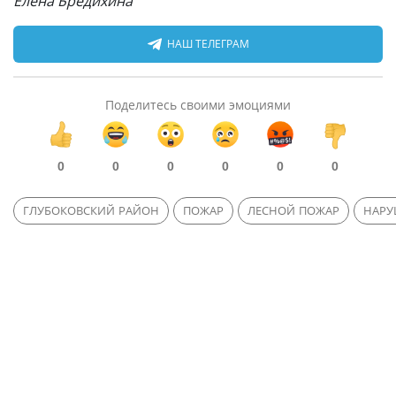
Елена Бредихина
НАШ ТЕЛЕГРАМ
Поделитесь своими эмоциями
0
0
0
0
0
0
ГЛУБОКОВСКИЙ РАЙОН
ПОЖАР
ЛЕСНОЙ ПОЖАР
НАРУ