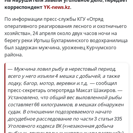
На нарушителя завели уголовное дело, передает
корреспондент
YK-news.kz
.
По информации пресс-службы КГУ «Отряд
оперативного реагирования лесного и охотничьего
хозяйства», 24 апреля около двух часов ночи на
берегу реки Иртыш Бухтарминского водохранилища
был задержан мужчина, уроженец Курчумского
района.
— Мужчина ловил рыбу в нерестовый период,
всего у него изъяли 4 мешка с добычей, а также
лодку, багор, мотор, веревки и.т.д
, — сообщил
пресс-секретарь оперотряда Максат Шакиров.
—
Установлено, что общий вес выловленной рыбы
составляет 66 килограммов, в мешках обнаружен
судак. В отношении подозреваемого начато
досудебное расследование по части 3 статьи 335
Уголовного кодекса ВК («незаконная добыча